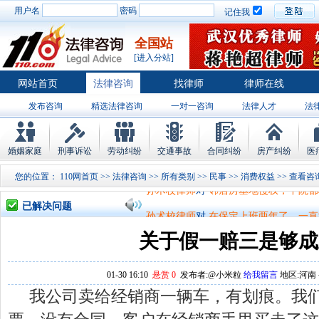
用户名
密码
记住我
全国站
[进入分站]
网站首页
法律咨询
找律师
律师在线
发布咨询
精选法律咨询
一对一咨询
法律人才
法
律师排行
婚姻家庭
刑事诉讼
劳动纠纷
交通事故
合同纠纷
房产纠纷
医
孙术校律师
对
将满19周岁，偷了一部
您的位置：
110网首页
>>
法律咨询
>>
所有类别
>>
民事
>>
消费权益
>>
孙术校律师
对
邻居房基地侵权，中院都
已解决问题
孙术校律师
对
在保定上班两年了，一直
孙术校律师
对
你好，我2016年离的婚
关于假一赔三是够成
孙术校律师
对
房产交易问题
的回复获
01-30 16:10
悬赏 0
发布者:@小米粒
给我留言
地区:河南－
孙术校律师
对
我是男方，离婚了，孩子
我公司卖给经销商一辆车，有划痕。我
孙术校律师
对
夫妻共同财产假如妻子转