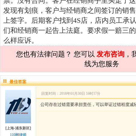
票。没有合同。客户在经销商手里买走了这
孙术校律师
对
民事诉讼法院指定的举证
发现有划痕，客户与经销商之间签订的销售
上签字。后期客户找到4S店，店内员工承
孙术校律师
对
离婚法律怎么判？有一个
们和经销商一起告上法庭。要求假一赔三的
孙术校律师
对
律师您好。我是2018年
么样应诉。
孙术校律师
对
将满19周岁，偷了一部
孙术校律师
对
邻居房基地侵权，中院都
您也有法律问题？ 您可以
发布咨询
，
线为您服务
孙术校律师
对
在保定上班两年了，一直
孙术校律师
对
你好，我2016年离的婚
最佳答案
孙术校律师
对
房产交易问题
的回复获
回复时间：2018年01月30日 16时17分
孙术校律师
对
我是男方，离婚了，孩子
公司存在过错需要承担责任，可以举证过错程度减
孙术校律师
对
夫妻共同财产假如妻子转
孙术校律师
对
民事诉讼法院指定的举证
孙术校律师
对
离婚法律怎么判？有一个
[上海-浦东新区]
110网律师