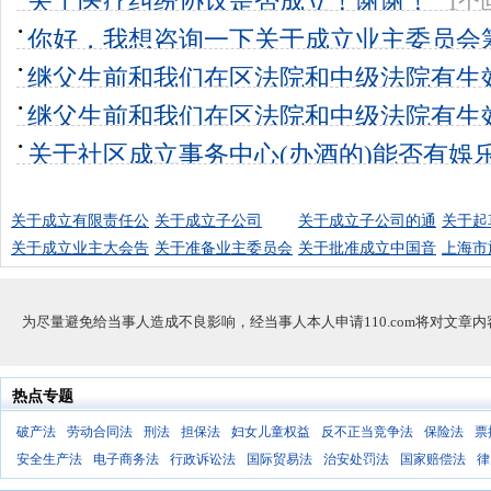
关于医疗纠纷协议是否成立！谢谢！
1个
你好，我想咨询一下关于成立业主委员会
程，和律
继父生前和我们在区法院和中级法院有生
2个回答
0
女关系成立
继父生前和我们在区法院和中级法院有生
1个回答
0
女关系成立
关于社区成立事务中心(办酒的)能否有娛乐
1个回答
0
1个回答
0
关于成立有限责任公
关于成立子公司
关于成立子公司的通
关于起
关于成立业主大会告
关于准备业主委员会
关于批准成立中国音
上海市
为尽量避免给当事人造成不良影响，经当事人本人申请110.com将对文章
热点专题
破产法
劳动合同法
刑法
担保法
妇女儿童权益
反不正当竞争法
保险法
票
安全生产法
电子商务法
行政诉讼法
国际贸易法
治安处罚法
国家赔偿法
律