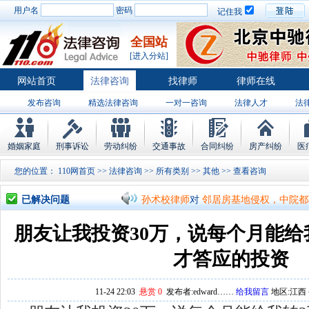
用户名
密码
记住我
全国站
[进入分站]
网站首页
法律咨询
找律师
律师在线
发布咨询
精选法律咨询
一对一咨询
法律人才
法
律师排行
婚姻家庭
刑事诉讼
劳动纠纷
交通事故
合同纠纷
房产纠纷
医
孙术校律师
对
将满19周岁，偷了一部
您的位置：
110网首页
>>
法律咨询
>>
所有类别
>>
其他
>> 查看
孙术校律师
对
邻居房基地侵权，中院都
已解决问题
孙术校律师
对
在保定上班两年了，一直
朋友让我投资30万，说每个月能给
孙术校律师
对
你好，我2016年离的婚
才答应的投资
孙术校律师
对
房产交易问题
的回复获
11-24 22:03
悬赏 0
发布者:edward……
给我留言
地区:江西－
孙术校律师
对
我是男方，离婚了，孩子