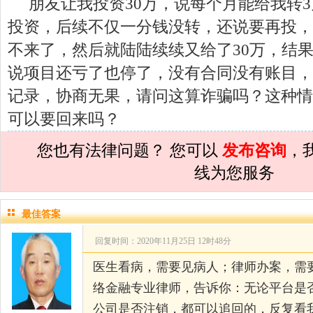
朋友让我投资30万，说每个月能给我转
孙术校律师
对
夫妻共同财产假如妻子转
投资，后续不仅一分钱没转，还说要再投，
孙术校律师
对
民事诉讼法院指定的举证
不来了，然后就陆陆续续又给了30万，结
孙术校律师
对
离婚法律怎么判？有一个
说项目还亏了也停了，没有合同没有账目，
孙术校律师
对
律师您好。我是2018年
记录，协商无果，请问这算诈骗吗？这种情
孙术校律师
对
将满19周岁，偷了一部
可以要回来吗？
孙术校律师
对
邻居房基地侵权，中院都
您也有法律问题？ 您可以
发布咨询
，
孙术校律师
对
在保定上班两年了，一直
线为您服务
孙术校律师
对
你好，我2016年离的婚
孙术校律师
对
房产交易问题
的回复获
最佳答案
孙术校律师
对
我是男方，离婚了，孩子
回复时间：2020年11月25日 12时48分
孙术校律师
对
夫妻共同财产假如妻子转
医生看病，需要见病人；律师办案，需
络金融专业律师，告诉你：无论平台是
孙术校律师
对
民事诉讼法院指定的举证
公司是否注销，都可以追回的，反复看
孙术校律师
对
离婚法律怎么判？有一个