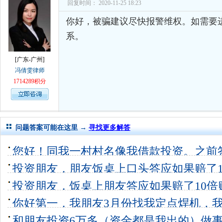
回复时间： 2020-11-25 18:23
你好，被骗建议尽快报警维权。如需要
系。
[广东-广州]
冯倩雯律师
1714289积分
问题答案可能在这里 →
寻找更多解答
您好！同我一村村名像我借款投资。之前
息直至把借
投资朋友，朋友饭桌上口头答应如果赔了1
5个回答
0
但是
投资朋友，饭桌上朋友答应如果赔了10倍
9个回答
0
不算
你好第一，我朋友3月份找我定点焊机，
4个回答
0
追着我定所
和朋友投资6万多（资金都是我出的）做
1个回答
0