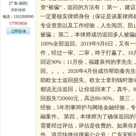
[广东-深圳]
资“被骗”，追回的方法有： 第一， 建
宋昕律师
孙术校律师
对
律师您好。我是2018年
一定要核实律师身份（保证是谈案律师
电话：13312939595
177905积分
专业资质以及工作经验，人生阅历。防
被骗； 第二，本律师成功追回多人被骗
100%全部追回。2019年9月6日，又有一个
件，经过一审、二审，终于打赢了。10
回近90%；11月份，福建泉州的李先
回。。。。2020年4月份成功帮助秦先生
助欧女士追回损失。欧女士拿到钱时激
都说无法追回，让你追回来了，真牛。8
回损失720000元，高达80-90%。 
经验，5年刑事辩护与网络金融经验，
融案件。 第四，本律师为了确保追回
需要经过评估，评估是收费的。如果你
件，请尽快微信搜索公众号：广东宋昕