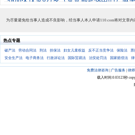
答应给
7个回答
0
为尽量避免给当事人造成不良影响，经当事人本人申请110.com将对文章
热点专题
破产法
劳动合同法
刑法
担保法
妇女儿童权益
反不正当竞争法
保险法
票
安全生产法
电子商务法
行政诉讼法
国际贸易法
治安处罚法
国家赔偿法
律
免费法律咨询
|
广告服务
|
律师
载入时间:0.03123秒 copyright