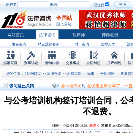
用户名
密码
记住我
全国站
[进入分站]
网站首页
法律咨询
找律师
律师在线
发布咨询
精选法律咨询
一对一咨询
法律人才
法
律师排行
婚姻家庭
刑事诉讼
劳动纠纷
交通事故
合同纠纷
房产纠纷
医
孙术校律师
对
将满19周岁，偷了一部
您的位置：
110网首页
>>
法律咨询
>>
所有类别
>>
民事
>>
合同纠纷
>>
孙术校律师
对
邻居房基地侵权，中院都
该问题已关闭
孙术校律师
对
在保定上班两年了，一直
孙术校律师
对
你好，我2016年离的婚
与公考培训机构签订培训合同，公
孙术校律师
对
房产交易问题
的回复获
不退费。
孙术校律师
对
我是男方，离婚了，孩子
河南－济源 04-28 08:58
悬赏 0
发布者:ask250428um 
孙术校律师
对
夫妻共同财产假如妻子转