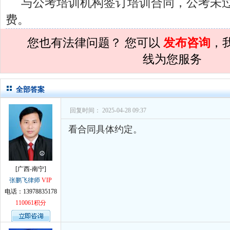
与公考培训机构签订培训合同，公考未
孙术校律师
对
民事诉讼法院指定的举证
费。
孙术校律师
对
离婚法律怎么判？有一个
您也有法律问题？ 您可以
发布咨询
，
孙术校律师
对
律师您好。我是2018年
线为您服务
孙术校律师
对
将满19周岁，偷了一部
孙术校律师
对
邻居房基地侵权，中院都
全部答案
孙术校律师
对
在保定上班两年了，一直
回复时间： 2025-04-28 09:37
孙术校律师
对
你好，我2016年离的婚
看合同具体约定。
孙术校律师
对
房产交易问题
的回复获
孙术校律师
对
我是男方，离婚了，孩子
[广西-南宁]
孙术校律师
对
夫妻共同财产假如妻子转
张鹏飞律师
VIP
电话：13978835178
孙术校律师
对
民事诉讼法院指定的举证
110061积分
孙术校律师
对
离婚法律怎么判？有一个