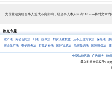
为，而我不再
2个回答
0
为尽量避免给当事人造成不良影响，经当事人本人申请110.com将对文章
热点专题
破产法
劳动合同法
刑法
担保法
妇女儿童权益
反不正当竞争法
保险法
票
安全生产法
电子商务法
行政诉讼法
国际贸易法
治安处罚法
国家赔偿法
律
免费法律咨询
|
广告服务
|
律师
载入时间:0.03227秒 copyright