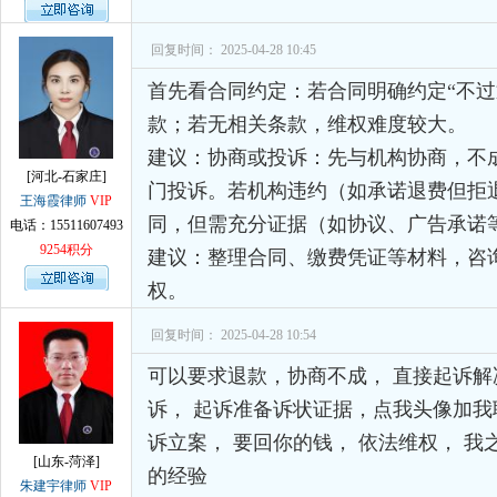
回复时间： 2025-04-28 10:45
​首先看合同约定：若合同明确约定“不
款；若无相关条款，维权难度较大。
​建议：协商或投诉：先与机构协商，不成
[河北-石家庄]
门投诉。若机构违约（如承诺退费但拒
王海霞律师
VIP
同，但需充分证据（如协议、广告承诺
电话：15511607493
9254积分
建议：整理合同、缴费凭证等材料，咨
权。
回复时间： 2025-04-28 10:54
可以要求退款，协商不成， 直接起诉解
诉， 起诉准备诉状证据，点我头像加我
诉立案， 要回你的钱， 依法维权， 我
[山东-菏泽]
的经验
朱建宇律师
VIP