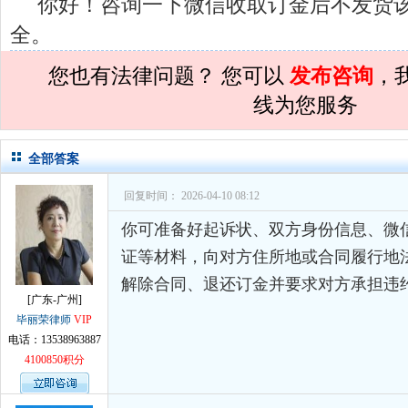
你好！咨询一下微信收取订金后不发货
孙术校律师
对
民事诉讼法院指定的举证
全。
孙术校律师
对
离婚法律怎么判？有一个
您也有法律问题？ 您可以
发布咨询
，
孙术校律师
对
律师您好。我是2018年
线为您服务
孙术校律师
对
将满19周岁，偷了一部
孙术校律师
对
邻居房基地侵权，中院都
全部答案
孙术校律师
对
在保定上班两年了，一直
回复时间： 2026-04-10 08:12
孙术校律师
对
你好，我2016年离的婚
你可准备好起诉状、双方身份信息、微
孙术校律师
对
房产交易问题
的回复获
证等材料，向对方住所地或合同履行地
解除合同、退还订金并要求对方承担违
孙术校律师
对
我是男方，离婚了，孩子
[广东-广州]
孙术校律师
对
夫妻共同财产假如妻子转
毕丽荣律师
VIP
电话：13538963887
孙术校律师
对
民事诉讼法院指定的举证
4100850积分
孙术校律师
对
离婚法律怎么判？有一个