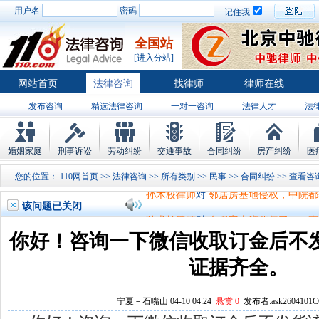
用户名
密码
记住我
全国站
[进入分站]
网站首页
法律咨询
找律师
律师在线
发布咨询
精选法律咨询
一对一咨询
法律人才
法
律师排行
婚姻家庭
刑事诉讼
劳动纠纷
交通事故
合同纠纷
房产纠纷
医
孙术校律师
对
将满19周岁，偷了一部
您的位置：
110网首页
>>
法律咨询
>>
所有类别
>>
民事
>>
合同纠纷
>>
孙术校律师
对
邻居房基地侵权，中院都
该问题已关闭
孙术校律师
对
在保定上班两年了，一直
孙术校律师
对
你好，我2016年离的婚
你好！咨询一下微信收取订金后不
孙术校律师
对
房产交易问题
的回复获
证据齐全。
孙术校律师
对
我是男方，离婚了，孩子
宁夏－石嘴山 04-10 04:24
悬赏 0
发布者:ask2604101C
孙术校律师
对
夫妻共同财产假如妻子转