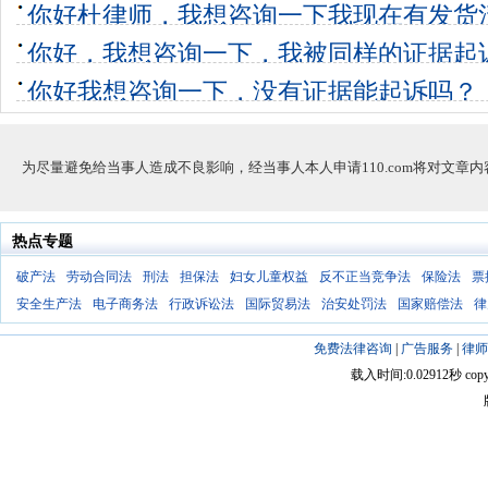
硬，导致我们
你好杜律师，我想咨询一下我现在有发货
6个回答
0
起诉欠
你好，我想咨询一下，我被同样的证据起
0个回答
0
认倒霉给了
你好我想咨询一下，没有证据能起诉吗？
2个回答
0
为尽量避免给当事人造成不良影响，经当事人本人申请110.com将对文章
热点专题
破产法
劳动合同法
刑法
担保法
妇女儿童权益
反不正当竞争法
保险法
票
安全生产法
电子商务法
行政诉讼法
国际贸易法
治安处罚法
国家赔偿法
律
免费法律咨询
|
广告服务
|
律师
载入时间:0.02912秒 copyright