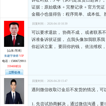
诉讼时效：3 年（从约定发货日起算）
证据：原始载体 + 完整记录 + 官方凭
金额小也值得告：程序简单、成本低、
回复时间： 2026-04-10 10:39
可以要求退款， 协商不成， 或者联系不
诉准备诉状证据， 点我头像加我联系我
你起诉立案， 要回你的钱， 依法维权
[山东-菏泽]
朱建宇律师
VIP
电话：15806729911
359460积分
回复时间： 2026-04-20 15:47
遇到微信收取订金后不发货的情况，可
1. 先尝试协商解决，通过微信沟通，