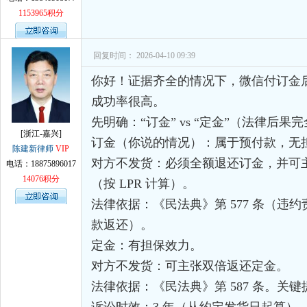
1153965积分
回复时间： 2026-04-10 09:39
你好！证据齐全的情况下，微信付订金
成功率很高。
先明确：“订金” vs “定金”（法律后果
[浙江-嘉兴]
订金（你说的情况）：属于预付款，无
陈建新律师
VIP
对方不发货：必须全额退还订金，并可
电话：18875896017
14076积分
（按 LPR 计算）。
法律依据：《民法典》第 577 条（违约责
款返还）。
定金：有担保效力。
对方不发货：可主张双倍返还定金。
法律依据：《民法典》第 587 条。关键