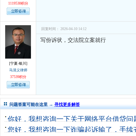
1119538积分
回复时间： 2026-04-10 14:12
写份诉状，交法院立案就行
[宁夏-银川]
马清义律师
37539积分
问题答案可能在这里 →
寻找更多解答
你好，我想咨询一下关于网络平台借贷问
诉，流程是如
您好，我想咨询一下诈骗起诉输了，手续
5个回答
0