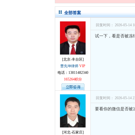
孙术校律
全部答案
孙术校律
回复时间： 2026-05-14 18
孙术校律
试一下，看是否被冻
孙术校律
孙术校律
[北京-丰台区]
孙术校律
曹先坤律师
VIP
孙术校律
电话：13811482340
165264积分
孙术校律
孙术校律
回复时间： 2026-05-14 23
孙术校律
要看你的微信是否被
孙术校律
孙术校律
[河北-石家庄]