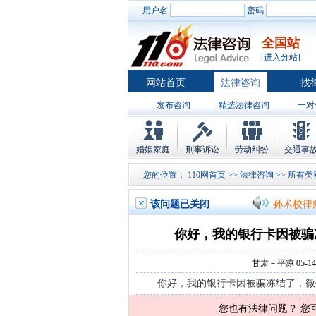
用户名
密码
全国站
[进入分站]
网站首页
法律咨询
找
发布咨询
精选法律咨询
一对
律师排行
婚姻家庭
刑事诉讼
劳动纠纷
交通事
您的位置：
110网首页
>>
法律咨询
>>
所有类
孙术校律
该问题已关闭
孙术校律
孙术校律
你好，我的银行卡因被骗
孙术校律
甘肃－平凉 05-14 
孙术校律
你好，我的银行卡因被骗冻结了，微
孙术校律
您也有法律问题？ 您