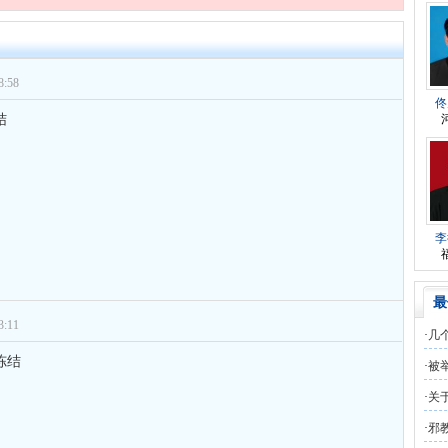
师
对
夫妻共同财产假如妻子转移了咋办
的回复获得奖章一枚
师
对
民事诉讼法院指定的举证期限一般
的回复获得奖章一枚
:58
师
对
离婚法律怎么判？有一个4岁的女
的回复获得奖章一枚
佟
结
师
对
律师您好。我是2018年被人在支付
的回复获得奖章一枚
师
对
将满19周岁，偷了一部苹果手机，
的回复获得奖章一枚
师
对
邻居房基地侵权，中院都驳回了，
的回复获得奖章一枚
师
对
在保定上班两年了，一直没有签订
的回复获得奖章一枚
李
师
对
你好，我2016年离的婚有一个女儿
的回复获得奖章一枚
最
师
对
房产交易问题
的回复获得奖章一枚
:11
·
几
师
对
我是男方，离婚了，孩子一岁半跟
的回复获得奖章一枚
人，
冻结
·
被
师
对
夫妻共同财产假如妻子转移了咋办
的回复获得奖章一枚
么办
部门
·
关
师
对
民事诉讼法院指定的举证期限一般
的回复获得奖章一枚
·
邪