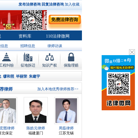
发布法律咨询
回复法律咨询
加入收藏
规
资料库
110法律微网
职信息
招聘信息
律师访谈
工程纠纷
征地拆迁
知识产权
保险理赔
忠
缪和照
毕丽荣
朱建宇
荐律师
加入本地优秀律师推荐>>
宏图律师
陈皓元律师
周磊律师
河北保定
福建厦门
江苏无锡