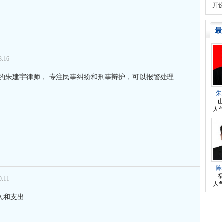
师
对
离婚法律怎么判？有一个4岁的女
的回复获得奖章一枚
·
开
师
对
律师您好。我是2018年被人在支付
的回复获得奖章一枚
最
:16
泽的朱建宇律师， 专注民事纠纷和刑事辩护，可以报警处理
朱
人气
陈
:11
人气
入和支出