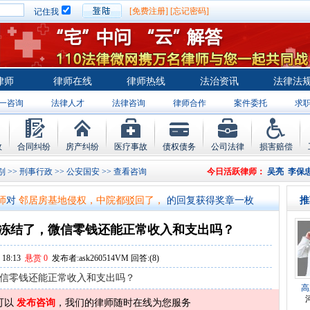
[免费注册]
[忘记密码]
记住我
律师
律师在线
律师热线
法治资讯
法律法
一咨询
法律人才
法律咨询
律师合作
案件委托
求
故
合同纠纷
房产纠纷
医疗事故
债权债务
公司法律
损害赔偿
别
>>
刑事行政
>>
公安国安
>> 查看咨询
今日活跃律师：
吴亮
李保
师
对
将满19周岁，偷了一部苹果手机，
的回复获得奖章一枚
师
对
邻居房基地侵权，中院都驳回了，
的回复获得奖章一枚
推
师
对
在保定上班两年了，一直没有签订
的回复获得奖章一枚
冻结了，微信零钱还能正常收入和支出吗？
师
对
你好，我2016年离的婚有一个女儿
的回复获得奖章一枚
18:13
悬赏 0
发布者:ask260514VM 回答:(8)
师
对
房产交易问题
的回复获得奖章一枚
信零钱还能正常收入和支出吗？
高
师
对
我是男方，离婚了，孩子一岁半跟
的回复获得奖章一枚
可以
发布咨询
，我们的律师随时在线为您服务