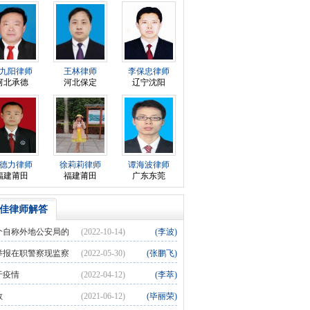
九阳律师
王林律师
李保忠律师
河北承德
河北保定
辽宁沈阳
德力律师
徐莉莉律师
谭海波律师
福建莆田
福建莆田
广东东莞
佳律师解答
个自称外地公安局的
(2022-10-14)
(李波)
强行闯进我的卧室，带走了我的手机、电脑，怎
举报在职警察现监察
(2022-05-30)
(张鹏飞)
？
却有意包弊,昨办?
于疫情
(2022-04-12)
(李萃)
教
(2021-06-12)
(毕丽荣)