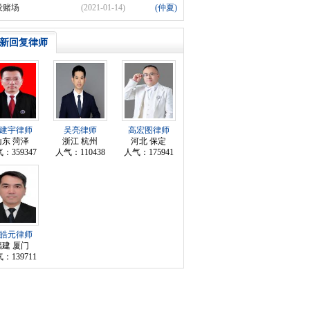
设赌场
(2021-01-14)
(仲夏)
新回复律师
建宇律师
吴亮律师
高宏图律师
山东 菏泽
浙江 杭州
河北 保定
：359347
人气：110438
人气：175941
皓元律师
福建 厦门
：139711