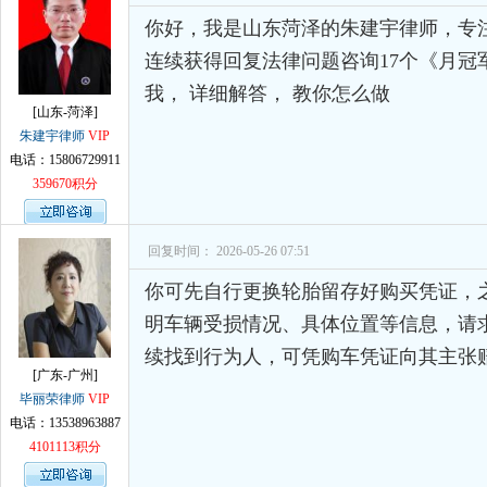
你好，我是山东菏泽的朱建宇律师，专
连续获得回复法律问题咨询17个《月冠
我， 详细解答， 教你怎么做
[山东-菏泽]
朱建宇律师
VIP
电话：15806729911
359670积分
回复时间： 2026-05-26 07:51
你可先自行更换轮胎留存好购买凭证，
明车辆受损情况、具体位置等信息，请
续找到行为人，可凭购车凭证向其主张
[广东-广州]
毕丽荣律师
VIP
电话：13538963887
4101113积分