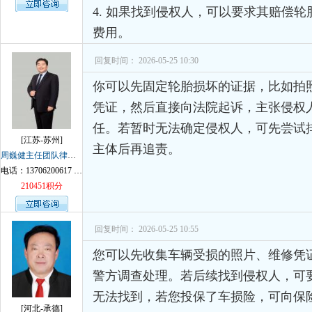
孙术校律师
对
律师您好。我是2018年
4. 如果找到侵权人，可以要求其赔偿
费用。
回复时间： 2026-05-25 10:30
你可以先固定轮胎损坏的证据，比如拍
凭证，然后直接向法院起诉，主张侵权
任。若暂时无法确定侵权人，可先尝试
[江苏-苏州]
主体后再追责。
周巍健主任团队律师
VIP
电话：13706200617 13812666810 18914034198
210451积分
回复时间： 2026-05-25 10:55
您可以先收集车辆受损的照片、维修凭
警方调查处理。若后续找到侵权人，可
无法找到，若您投保了车损险，可向保
[河北-承德]