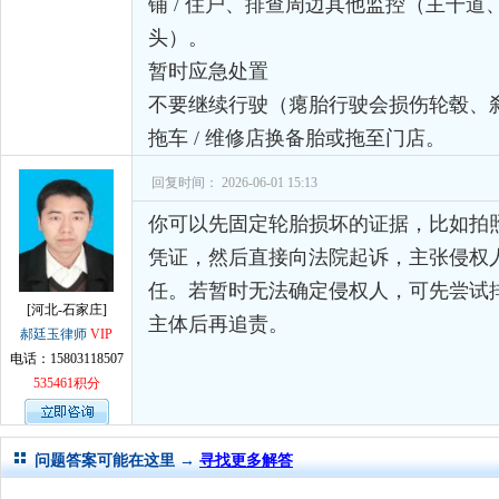
铺 / 住户、排查周边其他监控（主干
头）。
暂时应急处置
不要继续行驶（瘪胎行驶会损伤轮毂、
拖车 / 维修店换备胎或拖至门店。
回复时间： 2026-06-01 15:13
你可以先固定轮胎损坏的证据，比如拍
凭证，然后直接向法院起诉，主张侵权
任。若暂时无法确定侵权人，可先尝试
[河北-石家庄]
主体后再追责。
郝廷玉律师
VIP
电话：15803118507
535461积分
问题答案可能在这里 →
寻找更多解答