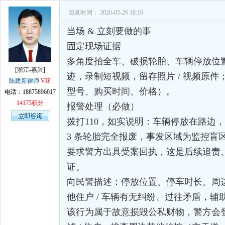
回复时间： 2026-05-26 10:16
当场 & 立刻要做的事
固定现场证据
多角度拍全车、破损轮胎、车辆停放位
[浙江-嘉兴]
迹，录制短视频，留存照片 / 视频原件
陈建新律师
VIP
型号、购买时间、价格）。
电话：18875896017
14175积分
报警处理（必做）
拨打110，如实说明：车辆停放在路边
3 条轮胎完全报废，事发区域为监控盲
要求警方出具受案回执，这是后续追责
证。
向民警描述：停放位置、停车时长、周边
他住户 / 车辆有无纠纷、过往矛盾，辅
该行为属于故意损毁公私财物，警方会