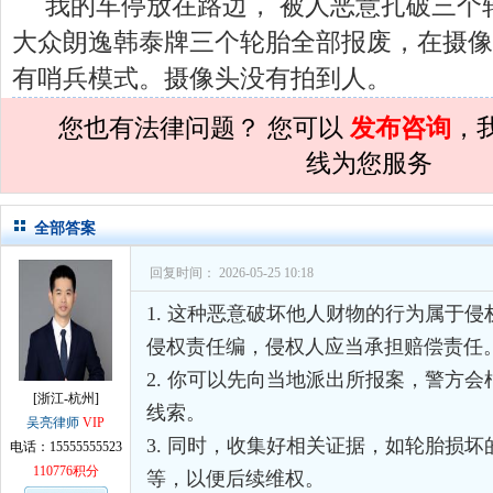
我的车停放在路边， 被人恶意扎破三个
孙术校律师
对
民事诉讼法院指定的举证
大众朗逸韩泰牌三个轮胎全部报废，在摄像
孙术校律师
对
离婚法律怎么判？有一个
有哨兵模式。摄像头没有拍到人。
孙术校律师
对
律师您好。我是2018年
您也有法律问题？ 您可以
发布咨询
，
孙术校律师
对
将满19周岁，偷了一部
线为您服务
孙术校律师
对
邻居房基地侵权，中院都
孙术校律师
对
在保定上班两年了，一直
全部答案
孙术校律师
对
你好，我2016年离的婚
回复时间： 2026-05-25 10:18
孙术校律师
对
房产交易问题
的回复获
1. 这种恶意破坏他人财物的行为属于
孙术校律师
对
我是男方，离婚了，孩子
侵权责任编，侵权人应当承担赔偿责任
2. 你可以先向当地派出所报案，警方
孙术校律师
对
夫妻共同财产假如妻子转
[浙江-杭州]
线索。
孙术校律师
对
民事诉讼法院指定的举证
吴亮律师
VIP
3. 同时，收集好相关证据，如轮胎损
电话：15555555523
孙术校律师
对
离婚法律怎么判？有一个
110776积分
等，以便后续维权。