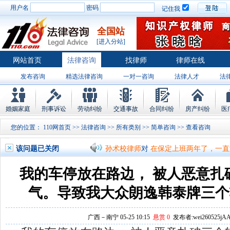
用户名
密码
记住我
全国站
[进入分站]
网站首页
法律咨询
找律师
律师在线
发布咨询
精选法律咨询
一对一咨询
法律人才
法
律师排行
婚姻家庭
刑事诉讼
劳动纠纷
交通事故
合同纠纷
房产纠纷
医
孙术校律师
对
将满19周岁，偷了一部
您的位置：
110网首页
>>
法律咨询
>>
所有类别
>>
简单咨询
>> 查
孙术校律师
对
邻居房基地侵权，中院都
该问题已关闭
孙术校律师
对
在保定上班两年了，一直
孙术校律师
对
你好，我2016年离的婚
我的车停放在路边， 被人恶意扎
孙术校律师
对
房产交易问题
的回复获
气。导致我大众朗逸韩泰牌三个
孙术校律师
对
我是男方，离婚了，孩子
广西－南宁 05-25 10:15
悬赏 0
发布者:wei260525jAA
孙术校律师
对
夫妻共同财产假如妻子转