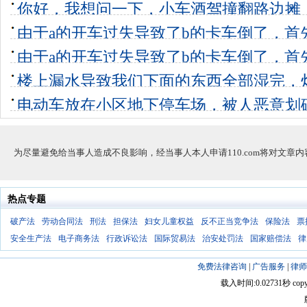
你好，我想问一下，小车酒驾撞翻路边摊
伤，摊子全
由于a的开车过失导致了b的卡车倒了，首
2个回答
0
部报废损失
由于a的开车过失导致了b的卡车倒了，首
7个回答
0
部报废损失
楼上漏水导致我们下面的东西全部湿完，
12个回答
0
半的电器报
电动车放在小区地下停车场，被人恶意划
4个回答
0
锁，故意拔充
12个回答
0
为尽量避免给当事人造成不良影响，经当事人本人申请110.com将对文章
热点专题
破产法
劳动合同法
刑法
担保法
妇女儿童权益
反不正当竞争法
保险法
票
安全生产法
电子商务法
行政诉讼法
国际贸易法
治安处罚法
国家赔偿法
律
免费法律咨询
|
广告服务
|
律师
载入时间:0.02731秒 copyright