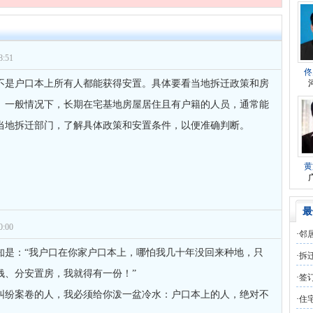
师
对
夫妻共同财产假如妻子转移了咋办
的回复获得奖章一枚
师
对
民事诉讼法院指定的举证期限一般
的回复获得奖章一枚
师
对
离婚法律怎么判？有一个4岁的女
的回复获得奖章一枚
:51
佟
师
对
律师您好。我是2018年被人在支付
的回复获得奖章一枚
不是户口本上所有人都能获得安置。具体要看当地拆迁政策和房
师
对
将满19周岁，偷了一部苹果手机，
的回复获得奖章一枚
。一般情况下，长期在宅基地房屋居住且有户籍的人员，通常能
当地拆迁部门，了解具体政策和安置条件，以便准确判断。
师
对
邻居房基地侵权，中院都驳回了，
的回复获得奖章一枚
师
对
在保定上班两年了，一直没有签订
的回复获得奖章一枚
黄
师
对
你好，我2016年离的婚有一个女儿
的回复获得奖章一枚
师
对
房产交易问题
的回复获得奖章一枚
最
师
对
我是男方，离婚了，孩子一岁半跟
的回复获得奖章一枚
:00
·
邻
原告
师
对
夫妻共同财产假如妻子转移了咋办
的回复获得奖章一枚
是：​​“我户口在你家户口本上，哪怕我几十年没回来种地，只
·
拆
、分安置房，我就得有一份！”​​
师
对
民事诉讼法院指定的举证期限一般
的回复获得奖章一枚
·
签
纠纷案卷的人，我必须给你泼一盆冷水：​户口本上的人，绝对不
监护
·
住
师
对
离婚法律怎么判？有一个4岁的女
的回复获得奖章一枚