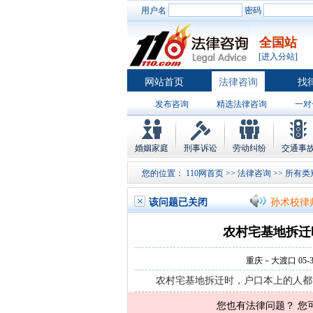
用户名
密码
全国站
[进入分站]
网站首页
法律咨询
找
发布咨询
精选法律咨询
一对
律师排行
婚姻家庭
刑事诉讼
劳动纠纷
交通事
孙术校律
您的位置：
110网首页
>>
法律咨询
>>
所有类
孙术校律
该问题已关闭
孙术校律
农村宅基地拆迁
孙术校律
重庆－大渡口 05-31
孙术校律
农村宅基地拆迁时，户口本上的人都
孙术校律
您也有法律问题？ 您