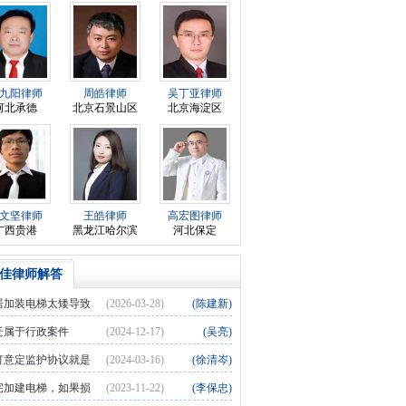
九阳律师
周皓律师
吴丁亚律师
河北承德
北京石景山区
北京海淀区
文坚律师
王皓律师
高宏图律师
广西贵港
黑龙江哈尔滨
河北保定
佳律师解答
居加装电梯太矮导致
(2026-03-28)
(陈建新)
要低头下楼梯，应申请哪种赔偿
迁属于行政案件
(2024-12-17)
(吴亮)
订意定监护协议就是
(2024-03-16)
(徐清岑)
人了吗？
宅加建电梯，如果损
(2023-11-22)
(李保忠)