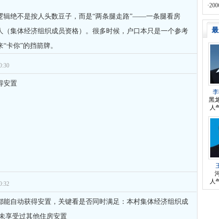
​
坏了
·
20
师
对
律师您好。我是2018年被人在支付
的回复获得奖章一枚
物吗
辑绝不是按人头数豆子，而是​“两条腿走路”​——一条腿看房
算福
最
人（集体经济组织成员资格）​。很多时候，户口本只是一个参考
“卡你”的挡箭牌。
:30
得安置
李
黑
人气
人气
:32
都能自动获得安置，关键看是否同时满足：本村集体经济组织成
+ 未享受过其他住房安置