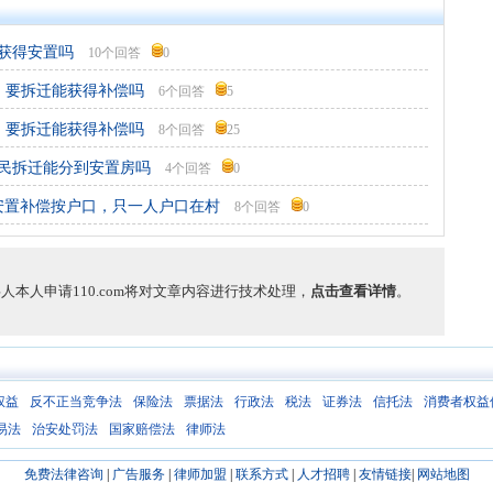
获得安置吗
10个回答
0
 要拆迁能获得补偿吗
6个回答
5
 要拆迁能获得补偿吗
8个回答
25
民拆迁能分到安置房吗
4个回答
0
安置补偿按户口，只一人户口在村
8个回答
0
本人申请110.com将对文章内容进行技术处理，
点击查看详情
。
权益
反不正当竞争法
保险法
票据法
行政法
税法
证券法
信托法
消费者权益
易法
治安处罚法
国家赔偿法
律师法
免费法律咨询
|
广告服务
|
律师加盟
|
联系方式
|
人才招聘
|
友情链接
|
网站地图