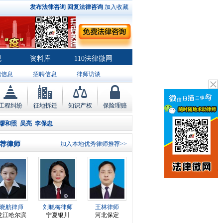
发布法律咨询
回复法律咨询
加入收藏
规
资料库
110法律微网
职信息
招聘信息
律师访谈
工程纠纷
征地拆迁
知识产权
保险理赔
缪和照
吴亮
李保忠
荐律师
加入本地优秀律师推荐>>
晓航律师
刘晓梅律师
王林律师
龙江哈尔滨
宁夏银川
河北保定