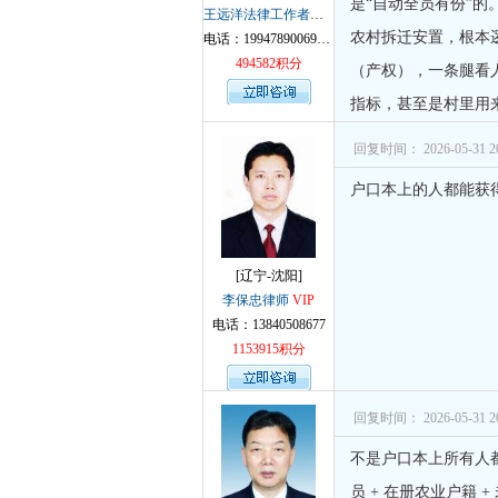
是“自动全员有份”的。​
王远洋法律工作者律师
VIP
孙术校律
农村拆迁安置，根本逻
电话：19947890069微信同号
494582积分
（产权）​，一条腿看
指标，甚至是村里用来
回复时间： 2026-05-31 20
户口本上的人都能获
[辽宁-沈阳]
李保忠律师
VIP
电话：13840508677
1153915积分
回复时间： 2026-05-31 20
不是户口本上所有人
员 + 在册农业户籍 