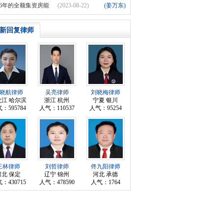
反对加建电梯者的专有部分属于故意损坏公私财
06年的全额集资房能
(2023-08-22)
(姜万东)
利房吗（划拨土地）？
新回复律师
晓航律师
吴亮律师
刘晓梅律师
龙江 哈尔滨
浙江 杭州
宁夏 银川
：595784
人气：110537
人气：95254
王林律师
刘哲律师
佟九阳律师
河北 保定
辽宁 锦州
河北 承德
：430715
人气：478590
人气：1764