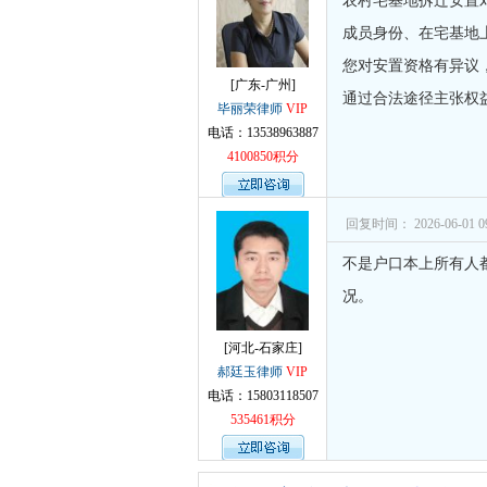
农村宅基地拆迁安置
成员身份、在宅基地
您对安置资格有异议
[广东-广州]
通过合法途径主张权
毕丽荣律师
VIP
电话：13538963887
4100850积分
回复时间： 2026-06-01 09
不是户口本上所有人
况。
[河北-石家庄]
郝廷玉律师
VIP
电话：15803118507
535461积分