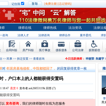
[免费注册]
[忘记密码]
记住我
律师
律师在线
律师热线
法治资讯
法律法
一咨询
法律人才
法律咨询
律师合作
案件委托
求
故
合同纠纷
房产纠纷
医疗事故
债权债务
公司法律
损害赔偿
师
对
将满19周岁，偷了一部苹果手机，
的回复获得奖章一枚
别
>>
民事
>>
拆迁安置
>> 查看咨询
今日活跃律师：
毕丽荣
朱建宇
师
对
邻居房基地侵权，中院都驳回了，
的回复获得奖章一枚
推
师
对
在保定上班两年了，一直没有签订
的回复获得奖章一枚
时，户口本上的人都能获得安置吗
师
对
你好，我2016年离的婚有一个女儿
的回复获得奖章一枚
 18:47
悬赏 0
发布者:ask26053119k 回答:(7)
师
对
房产交易问题
的回复获得奖章一枚
能获得安置吗
师
对
我是男方，离婚了，孩子一岁半跟
的回复获得奖章一枚
李
黑
可以
发布咨询
，我们的律师随时在线为您服务