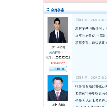
孙术校律
孙术校律
全部答案
孙术校律
回复时间： 2026-05-31 18
孙术校律
农村宅基地拆迁时，
孙术校律
屋实际居住使用情况
获得安置。建议咨询
孙术校律
[浙江-杭州]
孙术校律
吴亮律师
VIP
电话：15555555523
孙术校律
110537积分
孙术校律
孙术校律
回复时间： 2026-05-31 20
孙术校律
很多老百姓的朴素认知
要你家宅基地拆迁分钱
孙术校律
但作为见过太多拆迁
孙术校律
[湖北-襄阳]