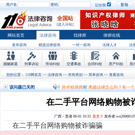
孙术校律师
对
将满19周岁，偷了一部
用户名
密码
记住我
孙术校律师
对
邻居房基地侵权，中院都
全国站
孙术校律师
对
在保定上班两年了，一直
[进入分站]
孙术校律师
对
你好，我2016年离的婚
网站首页
法律咨询
找律师
律师在线
孙术校律师
对
房产交易问题
的回复获
发布咨询
精选法律咨询
一对一咨询
法律人才
法
孙术校律师
对
我是男方，离婚了，孩子
律师排行
婚姻家庭
刑事诉讼
劳动纠纷
交通事故
合同纠纷
房产纠纷
医
孙术校律师
对
夫妻共同财产假如妻子转
您的位置：
110网首页
>>
法律咨询
>>
所有类别
>>
简单咨询
>> 查
孙术校律师
对
民事诉讼法院指定的举证
该问题已关闭
孙术校律师
对
离婚法律怎么判？有一个
孙术校律师
对
律师您好。我是2018年
在二手平台网络购物被
孙术校律师
对
将满19周岁，偷了一部
广西－贵港 06-01 16:33
悬赏 0
发布者:wei260601JI
孙术校律师
对
邻居房基地侵权，中院都
在二手平台网络购物被诈骗骗
孙术校律师
对
在保定上班两年了，一直