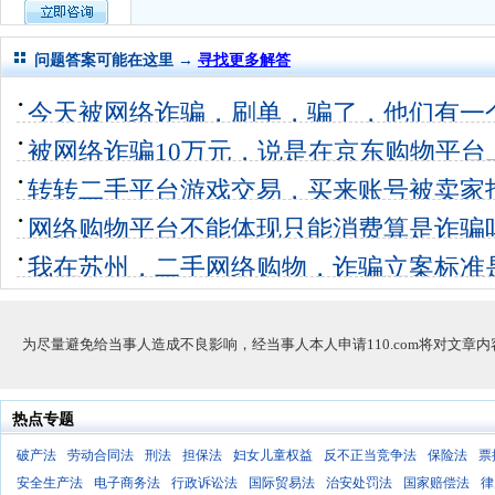
问题答案可能在这里 →
寻找更多解答
今天被网络诈骗，刷单，骗了，他们有一
刚第一天还
被网络诈骗10万元，说是在京东购物平台
7个回答
0
带佣返还
转转二手平台游戏交易，买来账号被卖家
3个回答
0
157
1个回答
0
网络购物平台不能体现只能消费算是诈骗
我在苏州，二手网络购物，诈骗立案标准
个回答
30
为尽量避免给当事人造成不良影响，经当事人本人申请110.com将对文章
热点专题
破产法
劳动合同法
刑法
担保法
妇女儿童权益
反不正当竞争法
保险法
票
安全生产法
电子商务法
行政诉讼法
国际贸易法
治安处罚法
国家赔偿法
律