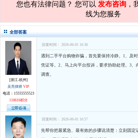
您也有法律问题？ 您可以
发布咨询
，
孙术校律师
对
你好，我2016年离的婚
线为您服务
孙术校律师
对
房产交易问题
的回复获
孙术校律师
对
我是男方，离婚了，孩子
全部答案
孙术校律师
对
夫妻共同财产假如妻子转
回复时间： 2026-06-01 16:36
孙术校律师
对
民事诉讼法院指定的举证
遇到二手平台购物诈骗，首先要保持冷静。1、及
孙术校律师
对
离婚法律怎么判？有一个
凭证等。2、马上向平台投诉，要求协助处理。3、
孙术校律师
对
律师您好。我是2018年
调查。
[浙江-杭州]
吴亮律师
VIP
电话：15555555523
110616积分
回复时间： 2026-06-01 16:57
先帮你把最紧急、最有效的步骤说清楚：立刻固定证据