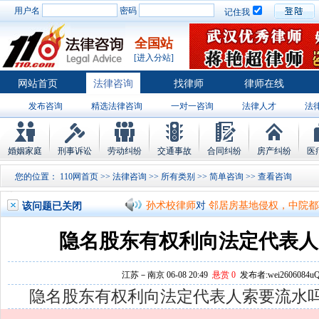
用户名
密码
记住我
全国站
[进入分站]
网站首页
法律咨询
找律师
律师在线
发布咨询
精选法律咨询
一对一咨询
法律人才
法
律师排行
婚姻家庭
刑事诉讼
劳动纠纷
交通事故
合同纠纷
房产纠纷
医
孙术校律师
对
将满19周岁，偷了一部
您的位置：
110网首页
>>
法律咨询
>>
所有类别
>>
简单咨询
>> 查
孙术校律师
对
邻居房基地侵权，中院都
该问题已关闭
孙术校律师
对
在保定上班两年了，一直
隐名股东有权利向法定代表人
孙术校律师
对
你好，我2016年离的婚
孙术校律师
对
房产交易问题
的回复获
江苏－南京 06-08 20:49
悬赏 0
发布者:wei2606084uQ
隐名股东有权利向法定代表人索要流水
孙术校律师
对
我是男方，离婚了，孩子
孙术校律师
对
夫妻共同财产假如妻子转