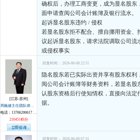
确权后，办理工商变更，成为显名股东
面申请查阅公司会计账簿及银行流水。
起诉显名股东违约 / 侵权
若显名股东拒不配合、擅自挪用资金、
议起诉显名股东，请求法院调取公司流
或侵权事实
回复时间： 2026-06-08 22:51
隐名股东若已实际出资并享有股东权利
阅公司会计账簿等财务资料，若显名股
认股东资格后行使知情权，直接向法定
[江苏-苏州]
据。
周巍健主任团队律师
VIP
电话：13706200617 13812666810 18914034198
210451积分
回复时间： 2026-06-09 07:31