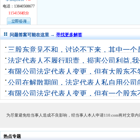
电话：13840508677
1154156积分
问题答案可能在这里 →
寻找更多解答
三股东意见不和，讨论不下来，其中一个
的情况，法
法定代表人不履行职责，损害公司利益,
2个回答
0
49%的股东，
有限公司法定代表人变更，但有大股东不
2个回答
20
回答
0
公司在解散期间，法定代表人私自用公司
无偿债责任
有限公司法定代表人变更，但有一个股东
0个回答
0
办？？？？？
4个回答
25
为尽量避免给当事人造成不良影响，经当事人本人申请110.com将对文章
热点专题