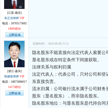
孙术校律师
对
律师您好。我是2018年
[江苏-南京]
朱正洪律师
VIP
电话：18705173692
14995积分
回复时间： 2026-06-08 21:52
隐名股东不能直接向法定代表人索要公
显名股东或在特定条件下间接获取。
法律关系与权利归属
[浙江-嘉兴]
法定代表人：代表公司，只对公司和登
陈建新律师
VIP
东直接负责。
电话：18875896017
14175积分
流水归属：公司银行流水属于公司财务
股东（显名股东），而非隐名股东。
隐名股东地位：与显名股东是代持合同