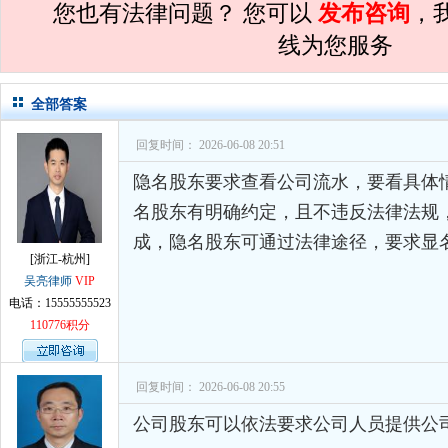
您也有法律问题？ 您可以
发布咨询
，
孙术校律师
对
民事诉讼法院指定的举证
线为您服务
孙术校律师
对
离婚法律怎么判？有一个
全部答案
孙术校律师
对
律师您好。我是2018年
孙术校律师
对
将满19周岁，偷了一部
回复时间： 2026-06-08 20:51
孙术校律师
对
邻居房基地侵权，中院都
隐名股东要求查看公司流水，要看具体
名股东有明确约定，且不违反法律法规
孙术校律师
对
在保定上班两年了，一直
成，隐名股东可通过法律途径，要求显
孙术校律师
对
你好，我2016年离的婚
[浙江-杭州]
吴亮律师
VIP
孙术校律师
对
房产交易问题
的回复获
电话：15555555523
孙术校律师
对
我是男方，离婚了，孩子
110776积分
孙术校律师
对
夫妻共同财产假如妻子转
回复时间： 2026-06-08 20:55
孙术校律师
对
民事诉讼法院指定的举证
公司股东可以依法要求公司人员提供公
孙术校律师
对
离婚法律怎么判？有一个