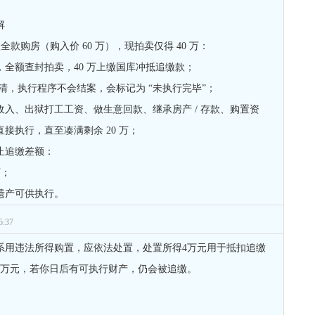
解
款全款购房（购入价 60 万），现拍卖仅得 40 万：
全额查封拍卖，40 万上缴国库冲抵追缴款；
结清，执行程序不会结案，会标记为 “未执行完毕”；
入、出狱打工工资、做生意回款、继承房产 / 存款、购置资
接执行，直至凑满剩余 20 万；
止追缴差额：
万；
遗产可供执行。
:37
系用违法所得购置，应依法处置，处置所得4万元用于抵扣追缴
2万元，若你日后有可执行财产，仍会被追缴。