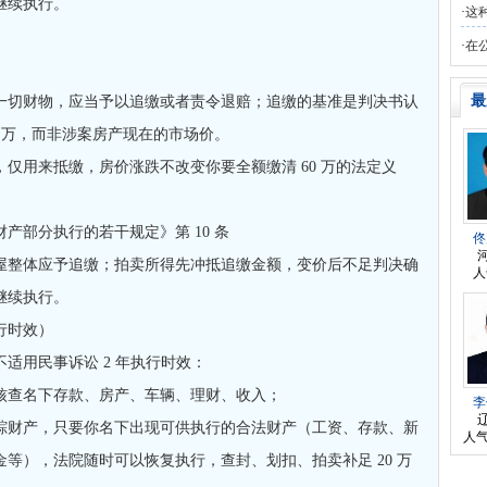
继续执行。
钱，
师
对
律师您好。我是2018年被人在支付
的回复获得奖章一枚
·
这
·
在
打扑
最
一切财物，应当予以追缴或者责令退赔；追缴的基准是判决书认
0 万，而非涉案房产现在的市场价。
仅用来抵缴，房价涨跌不改变你要全额缴清 60 万的法定义
产部分执行的若干规定》第 10 条
佟
屋整体应予追缴；拍卖所得先冲抵追缴金额，变价后不足判决确
人
继续执行。
行时效）
适用民事诉讼 2 年执行时效：
核查名下存款、房产、车辆、理财、收入；
李
踪财产，只要你名下出现可供执行的合法财产（工资、存款、新
人气
等），法院随时可以恢复执行，查封、划扣、拍卖补足 20 万