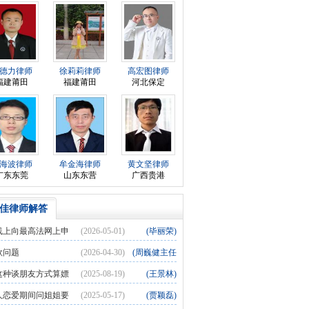
德力律师
徐莉莉律师
高宏图律师
福建莆田
福建莆田
河北保定
海波律师
牟金海律师
黄文坚律师
广东东莞
山东东营
广西贵港
佳律师解答
线上向最高法网上申
(2026-05-01)
(毕丽荣)
在填写申诉事由信息时，只显示申诉法院是高院
款问题
(2026-04-30)
(周巍健主任
团队)
这种谈朋友方式算嫖
(2025-08-19)
(王景林)
？
人恋爱期间问姐姐要
(2025-05-17)
(贾颖磊)