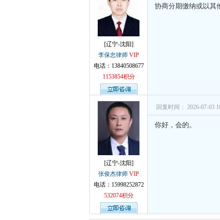
协商分期缴纳或以其
[辽宁-沈阳]
李保忠律师
VIP
电话：13840508677
1153854积分
回复时间： 2026-07-03 10
你好，会的。
[辽宁-沈阳]
张俊杰律师
VIP
电话：15998252872
532074积分