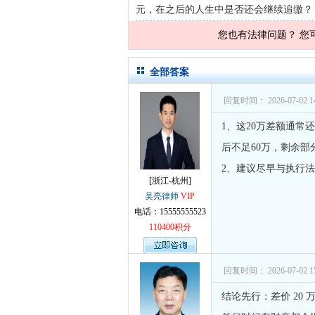
元，在之后的人生中是否还会继续追缴？
孙术校律
您也有法律问题？ 您
孙术校律
孙术校律
全部答案
孙术校律
回复时间： 2026-07-02 14
孙术校律
1、这20万差额通
孙术校律
后不足60万，剩余部
2、建议尽早与执行
孙术校律
[浙江-杭州]
孙术校律
吴亮律师
VIP
电话：15555555523
孙术校律
110400积分
孙术校律
孙术校律
回复时间： 2026-07-02 15
孙术校律
结论先行：差价 20