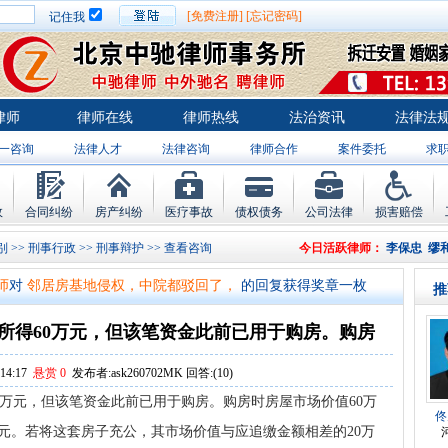
[免费注册]
[忘记密码]
记住我
律师
律师在线
律师热线
法治资讯
法律法
一咨询
法律人才
法律咨询
律师合作
案件委托
求
故
合同纠纷
房产纠纷
医疗事故
债权债务
公司法律
损害赔偿
师
对
将满19周岁，偷了一部苹果手机，
的回复获得奖章一枚
别
>>
刑事行政
>>
刑事辩护
>> 查看咨询
今日活跃律师：
李保忠
缪
师
对
邻居房基地侵权，中院都驳回了，
的回复获得奖章一枚
推
师
对
在保定上班两年了，一直没有签订
的回复获得奖章一枚
师
对
你好，我2016年离的婚有一个女儿
的回复获得奖章一枚
所得60万元，但该笔资金此前已用于购房。购房
师
对
房产交易问题
的回复获得奖章一枚
14:17
悬赏 0
发布者:ask260702MK 回答:(10)
师
对
我是男方，离婚了，孩子一岁半跟
的回复获得奖章一枚
0万元，但该笔资金此前已用于购房。购房时房屋市场价值60万
佟
元。若将这套房子充公，其市场价值与应追缴金额相差的20万
师
对
夫妻共同财产假如妻子转移了咋办
的回复获得奖章一枚