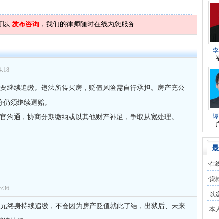
师
对
民事诉讼法院指定的举证期限一般
的回复获得奖章一枚
可以
发布咨询
，我们的律师随时在线为您服务
师
对
离婚法律怎么判？有一个4岁的女
的回复获得奖章一枚
师
对
律师您好。我是2018年被人在支付
的回复获得奖章一枚
李
师
对
将满19周岁，偷了一部苹果手机，
的回复获得奖章一枚
:18
师
对
邻居房基地侵权，中院都驳回了，
的回复获得奖章一枚
常还要继续追缴。违法所得买房，贬值风险需自行承担。房产充公
师
对
在保定上班两年了，一直没有签订
的回复获得奖章一枚
分仍须继续退赔。
谭
法官沟通，协商分期缴纳或以其他财产补足，争取从宽处理。
师
对
你好，我2016年离的婚有一个女儿
的回复获得奖章一枚
师
对
房产交易问题
的回复获得奖章一枚
最
师
对
我是男方，离婚了，孩子一岁半跟
的回复获得奖章一枚
·
在
师
对
夫妻共同财产假如妻子转移了咋办
的回复获得奖章一枚
诉，
·
贷
师
对
民事诉讼法院指定的举证期限一般
的回复获得奖章一枚
:36
·
以
师
对
离婚法律怎么判？有一个4岁的女
的回复获得奖章一枚
 万元终身持续追缴，不会因为房产贬值就此了结，出狱后、未来
娼吗
·
本