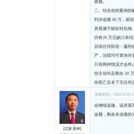
差额。
二、结合你的案例拆
判决追缴 60 万，赃
房屋属于赃款转化物，
仍有20 万元缺口未
后续任何阶段：服刑收
产，法院均可查询并直
只有两种情况才会终
你主动补足剩余 20 
你死亡且名下无任何
回复时间： 2026-07-02 15
会继续追缴。该房屋
金额，剩余未追缴的
[江苏-苏州]