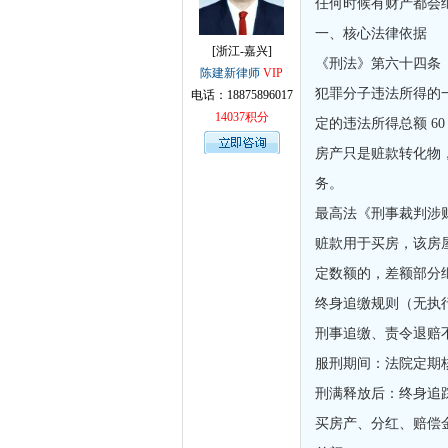
任何时候有财产都会
孙术校律
一、核心法律依据
[浙江-嘉兴]
《刑法》第六十四条
陈建新律师
VIP
犯罪分子违法所得的
电话：18875896017
14037积分
定的违法所得总额 6
房产只是赃款转化物，
务。
最高法《刑事裁判涉财
赃款用于买房，该房
定数额的，差额部分
终身追缴规则（无执
刑事追缴、责令退赔不
服刑期间：法院定期
刑满释放后：终身追
买房产、分红、赔偿金