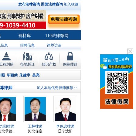
发布法律咨询
回复法律咨询
加入收藏
规
资料库
110法律微网
职信息
招聘信息
律师访谈
工程纠纷
征地拆迁
知识产权
保险理赔
和照
毕丽荣
朱建宇
吴亮
荐律师
加入本地优秀律师推荐>>
九阳律师
王林律师
李保忠律师
河北承德
河北保定
辽宁沈阳