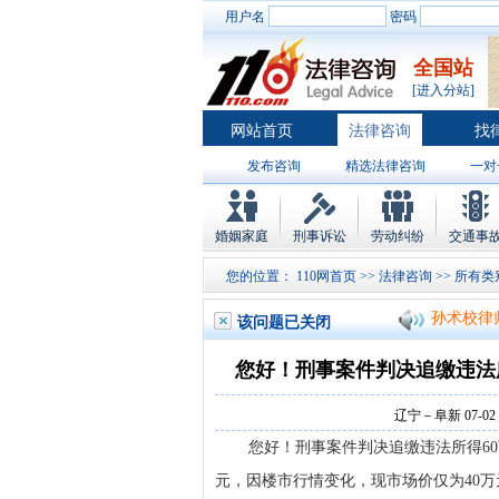
用户名
密码
全国站
[进入分站]
网站首页
法律咨询
找
发布咨询
精选法律咨询
一对
律师排行
婚姻家庭
刑事诉讼
劳动纠纷
交通事
孙术校律
您的位置：
110网首页
>>
法律咨询
>>
所有类
孙术校律
该问题已关闭
孙术校律
孙术校律
您好！刑事案件判决追缴违法
孙术校律
辽宁－阜新 07-02 
孙术校律
您好！刑事案件判决追缴违法所得6
元，因楼市行情变化，现市场价仅为40万
孙术校律