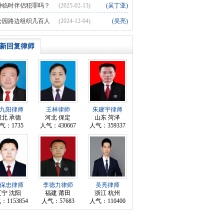
以这种方式算犯罪吗？
种临时伴侣犯罪吗？
(2025-02-13)
(吴丁亚)
公园路边组织几百人
(2024-12-04)
(吴亮)
克，有输赢的，算不算聚众赌博呢？
新回复律师
九阳律师
王林律师
朱建宇律师
河北 承德
河北 保定
山东 菏泽
气：1735
人气：430667
人气：359337
保忠律师
李德力律师
吴亮律师
辽宁 沈阳
福建 莆田
浙江 杭州
：1153854
人气：57683
人气：110400