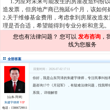
1.为应对未来可能发生的房屋改造纠纷
孙术校律师
对
夫妻共同财产假如妻子转
造发票，但房地产商已拖延6个月，该如何
孙术校律师
对
民事诉讼法院指定的举证
2.关于维修基金费用，考虑拿到房屋改造
孙术校律师
对
离婚法律怎么判？有一个
理是否合适，希望能得到专业分析和意见。
孙术校律师
对
律师您好。我是2018年
您也有法律问题？ 您可以
发布咨询
，
孙术校律师
对
将满19周岁，偷了一部
线为您服务
孙术校律师
对
邻居房基地侵权，中院都
孙术校律师
对
在保定上班两年了，一直
全部答案
孙术校律师
对
你好，我2016年离的婚
回复时间： 2026-07-02 17:11
孙术校律师
对
房产交易问题
的回复获
你好，我是山东菏泽的朱建宇律师，专注民事纠纷
孙术校律师
对
我是男方，离婚了，孩子
题咨询17个《月冠军》，有疑难法律问题，找我帮
系我， 详细解答
孙术校律师
对
夫妻共同财产假如妻子转
[山东-菏泽]
孙术校律师
对
民事诉讼法院指定的举证
朱建宇律师
VIP
电话：15806729911