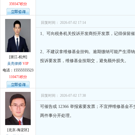
孙术校律师
对
离婚法律怎么判？有一个
359347积分
孙术校律师
对
律师您好。我是2018年
回复时间： 2026-07-02 17:14
1、可向税务机关投诉开发商拒开发票，记得保留
2、不建议拿维修基金挂钩。逾期缴纳可能产生滞
[浙江-杭州]
投诉要发票，维修基金按期交，避免额外损失。
吴亮律师
VIP
电话：15555555523
110471积分
回复时间： 2026-07-02 17:38
可催告或 12366 举报索要发票；不宜押维修基
两件事分开处理。
[北京-海淀区]