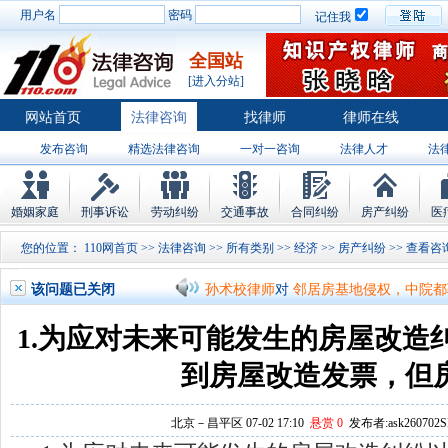
用户名
密码
记住我
全国站
[进入分站]
网站首页
法律咨询
找律师
律师在线
发布咨询
精选法律咨询
一对一咨询
法律人才
法
律师排行
婚姻家庭
刑事诉讼
劳动纠纷
交通事故
合同纠纷
房产纠纷
医
您的位置：
110网首页
>>
法律咨询
>>
所有类别
>>
经济
>>
房产纠纷
>>
孙术校律师
对
将满19周岁，偷了一部
孙术校律师
对
邻居房基地侵权，中院都
该问题已关闭
孙术校律师
对
在保定上班两年了，一直
1.为应对未来可能发生的房屋改造
孙术校律师
对
你好，我2016年离的婚
到房屋改造发票，但
孙术校律师
对
房产交易问题
的回复获
北京－昌平区 07-02 17:10
悬赏 0
发布者:ask260702S
孙术校律师
对
我是男方，离婚了，孩子