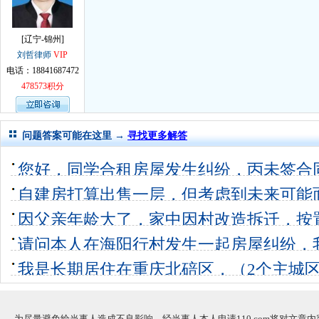
[辽宁-锦州]
刘哲律师
VIP
电话：18841687472
478573积分
问题答案可能在这里 →
寻找更多解答
您好，同学合租房屋发生纠纷，丙未签合
谢谢！
自建房打算出售一层，但考虑到未来可能
3个回答
0
免利益纠纷
因父亲年龄大了，家中因村改造拆迁，按
7个回答
0
免与哥哥发
请问本人在海阳行村发生一起房屋纠纷，
10个回答
0
诉，我可以
我是长期居住在重庆北碚区，（2个主城
6个回答
0
渝北区发生
9个回答
0
为尽量避免给当事人造成不良影响，经当事人本人申请110.com将对文章