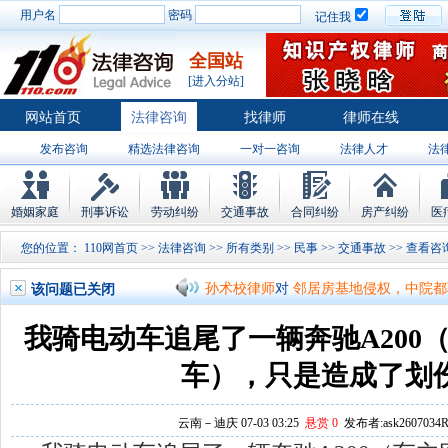
用户名
密码
记住我
全国站
[进入分站]
网站首页
法律咨询
找律师
律师在线
发布咨询
精选法律咨询
一对一咨询
法律人才
法
律师排行
婚姻家庭
刑事诉讼
劳动纠纷
交通事故
合同纠纷
房产纠纷
医
孙术校律师
对
将满19周岁，偷了一部
您的位置：
110网首页
>>
法律咨询
>>
所有类别
>>
民事
>>
交通事故
>>
孙术校律师
对
邻居房基地侵权，中院都
该问题已关闭
孙术校律师
对
在保定上班两年了，一直
我骑电动车追尾了一辆奔驰A200
孙术校律师
对
你好，我2016年离的婚
车），只是造成了划
孙术校律师
对
房产交易问题
的回复获
孙术校律师
对
我是男方，离婚了，孩子
云南－迪庆 07-03 03:25
悬赏 0
发布者:ask2607034R