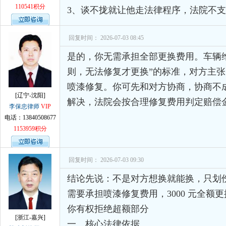
110541积分
3、谈不拢就让他走法律程序，法院不
孙术校律师
对
律师您好。我是2018年
回复时间： 2026-07-03 08:45
是的，你无需承担全部更换费用。车辆
则，无法修复才更换”的标准，对方主
喷漆修复。你可先和对方协商，协商不
[辽宁-沈阳]
解决，法院会按合理修复费用判定赔偿
李保忠律师
VIP
电话：13840508677
1153959积分
回复时间： 2026-07-03 09:30
结论先说：不是对方想换就能换，只划
需要承担喷漆修复费用，3000 元全额
你有权拒绝超额部分
[浙江-嘉兴]
一、核心法律依据