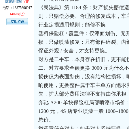
陈建新律师
VIP
《民法典》第 1184 条：财产损失赔
电话：18875896017
14076积分
则，只赔偿必要、合理的修复成本，车
行业定损通用规则：能修不换
塑料保险杠 / 覆盖件：仅漆面划伤、
损，只做喷漆修复；只有部件碎裂、内
保证外观 / 安全，才支持更换。
对方是二手车，本身存在折旧，更不能
二、对方要求全额更换 3000 元为什么
损伤仅为表面划伤，没有结构性损坏，
响使用，更换整件属于车主单方面追求
失，扩大部分费用法律不支持由你承担
奔驰 A200 单块保险杠局部喷漆市场价：
1200 元，4S 店专业喷漆一般 1000–180
总价。
举证责任在对方：如果对方坚持要换，必