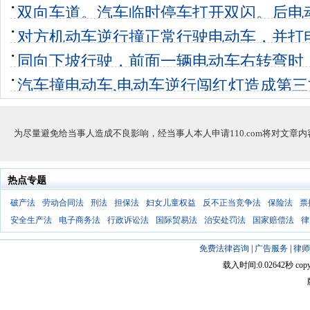
同等责任这
双向车道。汽车临时停车打开双闪。后电
2个回答
0
未满16周岁
对方机动车逆行撞正常行驶电动车，并打
6个回答
0
荡，车主儿子
同向下坡行驶，前面一辆电动车右转弯时
5个回答
0
追尾，骑自
汽车撞电动车,电动车逆行闯红灯造成第
3个回答
0
定，电动车
3个回答
0
为尽量避免给当事人造成不良影响，经当事人本人申请110.com将对文章
热点专题
破产法
劳动合同法
刑法
担保法
妇女儿童权益
反不正当竞争法
保险法
票
安全生产法
电子商务法
行政诉讼法
国际贸易法
治安处罚法
国家赔偿法
律
免费法律咨询
|
广告服务
|
律师
载入时间:0.02642秒 copyright