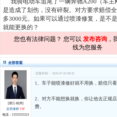
我骑电动车追尾了一辆奔驰A200（车
孙术校律师
对
夫妻共同财产假如妻子转
是造成了划伤，没有碎裂。对方要求赔偿全
孙术校律师
对
民事诉讼法院指定的举证
多3000元。如果可以通过喷漆修复，是不
孙术校律师
对
离婚法律怎么判？有一个
就能更换的？
孙术校律师
对
律师您好。我是2018年
您也有法律问题？ 您可以
发布咨询
，
孙术校律师
对
将满19周岁，偷了一部
线为您服务
孙术校律师
对
邻居房基地侵权，中院都
孙术校律师
对
在保定上班两年了，一直
全部答案
孙术校律师
对
你好，我2016年离的婚
回复时间： 2026-07-03 08:42
孙术校律师
对
房产交易问题
的回复获
1、车子能喷漆修好就不用换，赔偿只
孙术校律师
对
我是男方，离婚了，孩子
孙术校律师
对
夫妻共同财产假如妻子转
2、对方不能想换就换，你让他去正规
[浙江-杭州]
孙术校律师
对
民事诉讼法院指定的举证
费。
吴亮律师
VIP
孙术校律师
对
离婚法律怎么判？有一个
电话：15555555523