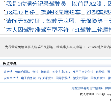
友无证驾
我是1位满分记录驾驶员，以前是A2照，
1个回答
0
和准驾车型
18年12月份，驾驶报废摩托车，准驾车
1个回答
0
罚款也交了
请问无驾驶证，驾驶无牌照、无保险等三
2个回答
0
何处罚
本人因驾驶准驾车型不符（c1驾驶二轮摩
5个回答
0
了！这样我要
2个回答
0
为尽量避免给当事人造成不良影响，经当事人本人申请110.com将对文章
热点专题
破产法
劳动合同法
刑法
担保法
妇女儿童权益
反不正当竞争法
保险法
票
安全生产法
电子商务法
行政诉讼法
国际贸易法
治安处罚法
国家赔偿法
律
免费法律咨询
|
广告服务
|
律师
载入时间:0.02776秒 copyright