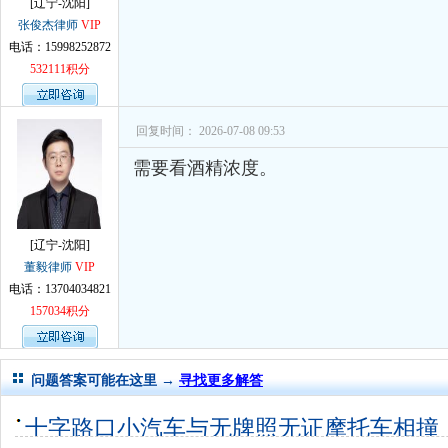
[辽宁-沈阳]
张俊杰律师
VIP
电话：15998252872
532111积分
回复时间： 2026-07-08 09:53
需要看酒精浓度。
[辽宁-沈阳]
董毅律师
VIP
电话：13704034821
157034积分
问题答案可能在这里 →
寻找更多解答
十字路口小汽车与无牌照无证摩托车相撞