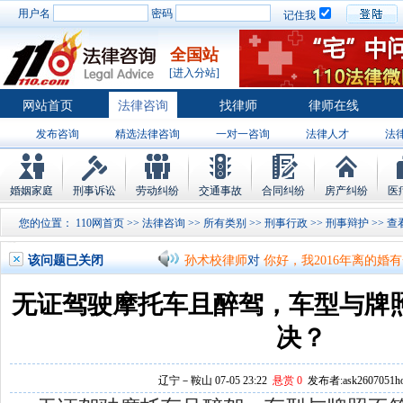
用户名
密码
记住我
全国站
[进入分站]
网站首页
法律咨询
找律师
律师在线
发布咨询
精选法律咨询
一对一咨询
法律人才
法
孙术校律师
对
将满19周岁，偷了一部
律师排行
婚姻家庭
刑事诉讼
劳动纠纷
交通事故
合同纠纷
房产纠纷
医
孙术校律师
对
邻居房基地侵权，中院都
您的位置：
110网首页
>>
法律咨询
>>
所有类别
>>
刑事行政
>>
刑事辩护
>
孙术校律师
对
在保定上班两年了，一直
该问题已关闭
孙术校律师
对
你好，我2016年离的婚
孙术校律师
对
房产交易问题
的回复获
无证驾驶摩托车且醉驾，车型与牌
孙术校律师
对
我是男方，离婚了，孩子
决？
孙术校律师
对
夫妻共同财产假如妻子转
辽宁－鞍山 07-05 23:22
悬赏 0
发布者:ask2607051ho
孙术校律师
对
民事诉讼法院指定的举证