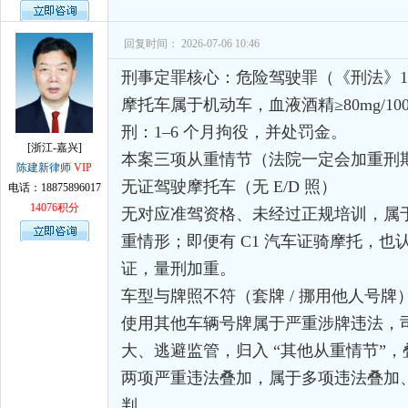
回复时间： 2026-07-06 10:46
刑事定罪核心：危险驾驶罪（《刑法》13
摩托车属于机动车，血液酒精≥80mg/10
刑：1–6 个月拘役，并处罚金。
[浙江-嘉兴]
本案三项从重情节（法院一定会加重刑
陈建新律师
VIP
无证驾驶摩托车（无 E/D 照）
电话：18875896017
14076积分
无对应准驾资格、未经过正规培训，属
重情形；即便有 C1 汽车证骑摩托，
证，量刑加重。
车型与牌照不符（套牌 / 挪用他人号牌
使用其他车辆号牌属于严重涉牌违法，
大、逃避监管，归入 “其他从重情节”
两项严重违法叠加，属于多项违法叠加
判。