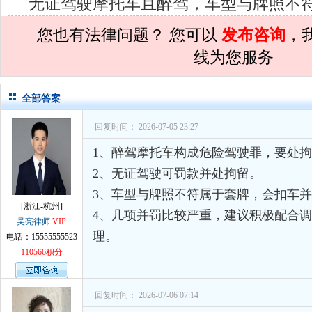
无证驾驶摩托车且醉驾，车型与牌照不
孙术校律师
对
离婚法律怎么判？有一个
您也有法律问题？ 您可以
发布咨询
，
孙术校律师
对
律师您好。我是2018年
线为您服务
孙术校律师
对
将满19周岁，偷了一部
孙术校律师
对
邻居房基地侵权，中院都
全部答案
孙术校律师
对
在保定上班两年了，一直
回复时间： 2026-07-05 23:27
孙术校律师
对
你好，我2016年离的婚
1、醉驾摩托车构成危险驾驶罪，要处
孙术校律师
对
房产交易问题
的回复获
2、无证驾驶可罚款并处拘留。
孙术校律师
对
我是男方，离婚了，孩子
3、车型与牌照不符属于套牌，会扣车
[浙江-杭州]
4、几项并罚比较严重，建议积极配合
孙术校律师
对
夫妻共同财产假如妻子转
吴亮律师
VIP
理。
电话：15555555523
孙术校律师
对
民事诉讼法院指定的举证
110566积分
孙术校律师
对
离婚法律怎么判？有一个
孙术校律师
对
律师您好。我是2018年
回复时间： 2026-07-06 07:14