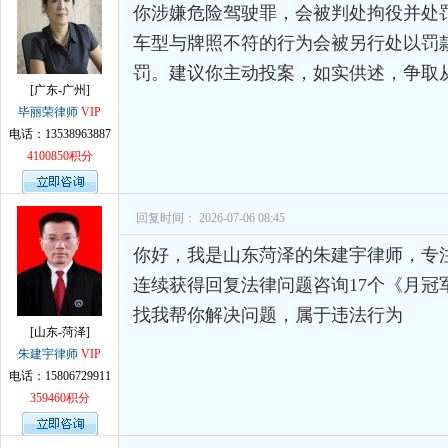
你涉嫌危险驾驶罪，会被判处拘役并处
车型与牌照不符的行为会被另行处以罚
罚。建议你主动投案，如实供述，争取
[广东-广州]
毕丽荣律师
VIP
电话：13538963887
4100850积分
回复时间： 2026-07-06 08:45
你好，我是山东菏泽的朱建宇律师，专
连续获得回复法律问题咨询17个《月冠
找我帮你解决问题，属于违法行为
[山东-菏泽]
朱建宇律师
VIP
电话：15806729911
359460积分