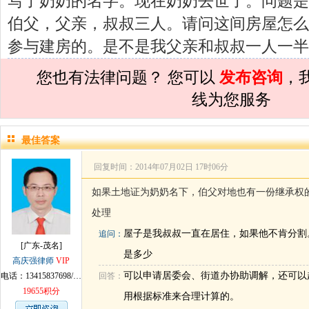
写了奶奶的名字。现在奶奶去世了。问题是
孙术校律师
对
民事诉讼法院指定的举证
伯父，父亲，叔叔三人。请问这间房屋怎么
孙术校律师
对
离婚法律怎么判？有一个
参与建房的。是不是我父亲和叔叔一人一半
孙术校律师
对
律师您好。我是2018年
您也有法律问题？ 您可以
发布咨询
，
孙术校律师
对
将满19周岁，偷了一部
线为您服务
孙术校律师
对
邻居房基地侵权，中院都
孙术校律师
对
在保定上班两年了，一直
最佳答案
孙术校律师
对
你好，我2016年离的婚
回复时间：2014年07月02日 17时06分
孙术校律师
对
房产交易问题
的回复获
如果土地证为奶奶名下，伯父对地也有一份继承权
处理
孙术校律师
对
我是男方，离婚了，孩子
屋子是我叔叔一直在居住，如果他不肯分割
追问：
孙术校律师
对
夫妻共同财产假如妻子转
[广东-茂名]
是多少
高庆强律师
VIP
孙术校律师
对
民事诉讼法院指定的举证
可以申请居委会、街道办协助调解，还可以
电话：13415837698/18666832354
回答：
孙术校律师
对
离婚法律怎么判？有一个
19655积分
用根据标准来合理计算的。