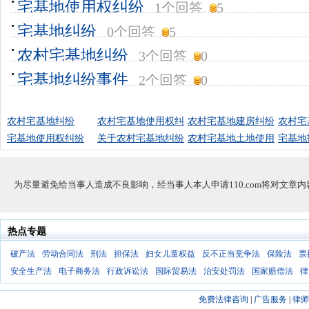
宅基地使用权纠纷
1个回答
5
宅基地纠纷
0个回答
5
农村宅基地纠纷
3个回答
0
宅基地纠纷事件
2个回答
0
农村宅基地纠纷
农村宅基地使用权纠
农村宅基地建房纠纷
农村宅
宅基地使用权纠纷
关于农村宅基地纠纷
农村宅基地土地使用
宅基地
为尽量避免给当事人造成不良影响，经当事人本人申请110.com将对文章
热点专题
破产法
劳动合同法
刑法
担保法
妇女儿童权益
反不正当竞争法
保险法
票
安全生产法
电子商务法
行政诉讼法
国际贸易法
治安处罚法
国家赔偿法
律
免费法律咨询
|
广告服务
|
律师