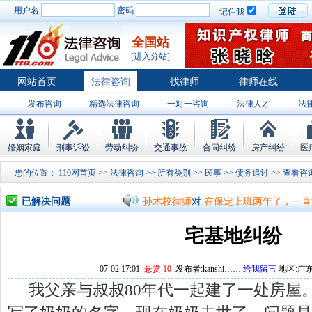
用户名
密码
记住我
全国站
[进入分站]
网站首页
法律咨询
找律师
律师在线
发布咨询
精选法律咨询
一对一咨询
法律人才
法
律师排行
婚姻家庭
刑事诉讼
劳动纠纷
交通事故
合同纠纷
房产纠纷
医
孙术校律师
对
将满19周岁，偷了一部
您的位置：
110网首页
>>
法律咨询
>>
所有类别
>>
民事
>>
债务追讨
>>
孙术校律师
对
邻居房基地侵权，中院都
已解决问题
孙术校律师
对
在保定上班两年了，一直
孙术校律师
对
你好，我2016年离的婚
宅基地纠纷
孙术校律师
对
房产交易问题
的回复获
07-02 17:01
悬赏 10
发布者:kanshi……
给我留言
地区:广东
孙术校律师
对
我是男方，离婚了，孩子
我父亲与叔叔80年代一起建了一处房屋
孙术校律师
对
夫妻共同财产假如妻子转