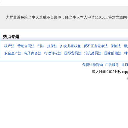
为尽量避免给当事人造成不良影响，经当事人本人申请110.com将对文章
热点专题
破产法
劳动合同法
刑法
担保法
妇女儿童权益
反不正当竞争法
保险法
票
安全生产法
电子商务法
行政诉讼法
国际贸易法
治安处罚法
国家赔偿法
律
免费法律咨询
|
广告服务
|
律师
载入时间:0.02544秒 copyright