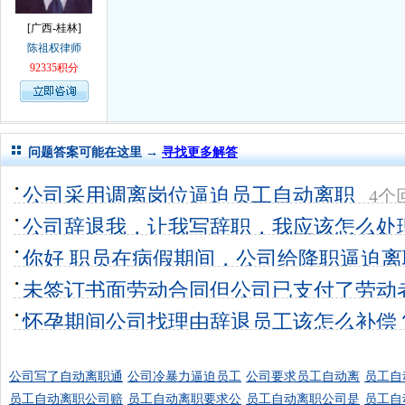
[广西-桂林]
陈祖权律师
92335积分
问题答案可能在这里 →
寻找更多解答
公司采用调离岗位逼迫员工自动离职
4个
公司辞退我，让我写辞职，我应该怎么处
你好 职员在病假期间，公司给降职逼迫
偿员
未签订书面劳动合同但公司已支付了劳动
2个回答
0
通过降低承
怀孕期间公司找理由辞退员工该怎么补偿
0个回答
0
公司写了自动离职通
公司冷暴力逼迫员工
公司要求员工自动离
员工自
员工自动离职公司赔
员工自动离职要求公
员工自动离职公司是
员工自