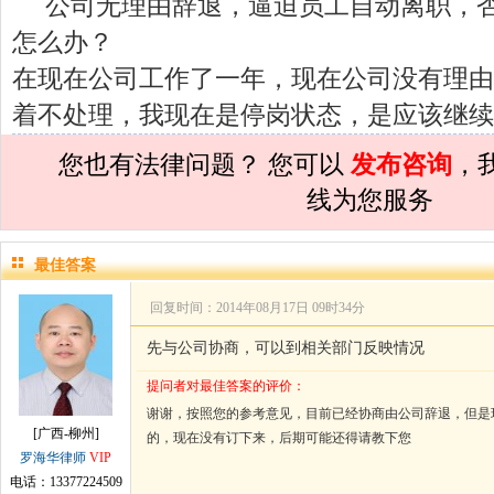
公司无理由辞退，逼迫员工自动离职，
孙术校律师
对
夫妻共同财产假如妻子转
怎么办？
孙术校律师
对
民事诉讼法院指定的举证
在现在公司工作了一年，现在公司没有理由
孙术校律师
对
离婚法律怎么判？有一个
着不处理，我现在是停岗状态，是应该继续
孙术校律师
对
律师您好。我是2018年
您也有法律问题？ 您可以
发布咨询
，
孙术校律师
对
将满19周岁，偷了一部
线为您服务
孙术校律师
对
邻居房基地侵权，中院都
孙术校律师
对
在保定上班两年了，一直
最佳答案
孙术校律师
对
你好，我2016年离的婚
回复时间：2014年08月17日 09时34分
孙术校律师
对
房产交易问题
的回复获
先与公司协商，可以到相关部门反映情况
孙术校律师
对
我是男方，离婚了，孩子
提问者对最佳答案的评价：
谢谢，按照您的参考意见，目前已经协商由公司辞退，但是
孙术校律师
对
夫妻共同财产假如妻子转
[广西-柳州]
的，现在没有订下来，后期可能还得请教下您
罗海华律师
VIP
孙术校律师
对
民事诉讼法院指定的举证
电话：13377224509