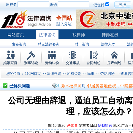
用户名
密码
记住我
全国站
[进入分站]
网站首页
法律咨询
找律师
律师在线
发布咨询
精选法律咨询
一对一咨询
法律人才
法
律师排行
婚姻家庭
刑事诉讼
劳动纠纷
交通事故
合同纠纷
房产纠纷
医
您的位置：
110网首页
>>
法律咨询
>>
所有类别
>>
民事
>>
劳动纠纷
>>
孙术校律师
对
将满19周岁，偷了一部
已解决问题
孙术校律师
对
邻居房基地侵权，中院都
孙术校律师
对
在保定上班两年了，一直
公司无理由辞退，逼迫员工自动离
孙术校律师
对
你好，我2016年离的婚
理，应该怎么办？
孙术校律师
对
房产交易问题
的回复获
08-16 16:30
悬赏 0
发布者:kidcl
给我留言
地区:广西－柳
孙术校律师
对
我是男方，离婚了，孩子