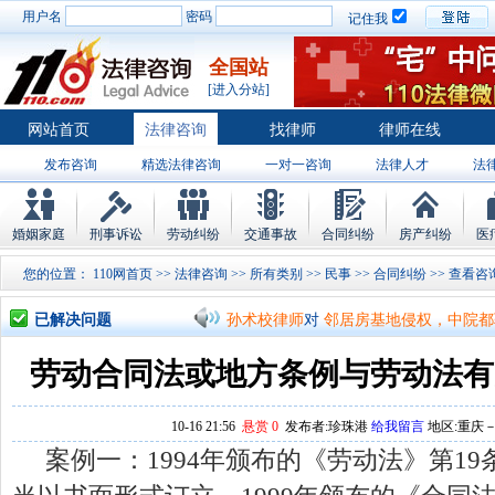
用户名
密码
记住我
全国站
[进入分站]
网站首页
法律咨询
找律师
律师在线
发布咨询
精选法律咨询
一对一咨询
法律人才
法
律师排行
婚姻家庭
刑事诉讼
劳动纠纷
交通事故
合同纠纷
房产纠纷
医
您的位置：
110网首页
>>
法律咨询
>>
所有类别
>>
民事
>>
合同纠纷
>>
孙术校律师
对
将满19周岁，偷了一部
孙术校律师
对
邻居房基地侵权，中院都
已解决问题
孙术校律师
对
在保定上班两年了，一直
劳动合同法或地方条例与劳动法有
孙术校律师
对
你好，我2016年离的婚
10-16 21:56
悬赏 0
发布者:珍珠港
给我留言
地区:重庆－江
孙术校律师
对
房产交易问题
的回复获
案例一：1994年颁布的《劳动法》第1
孙术校律师
对
我是男方，离婚了，孩子