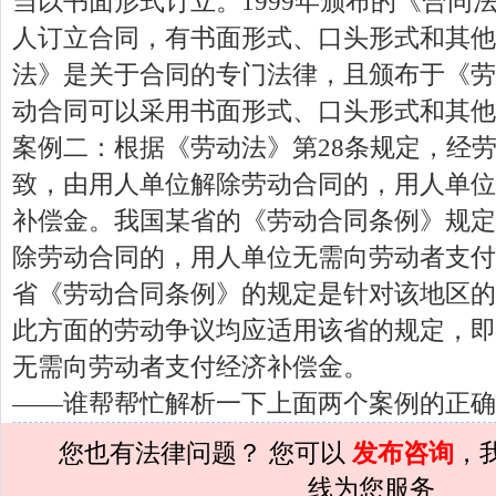
当以书面形式订立。1999年颁布的《合同
孙术校律师
对
夫妻共同财产假如妻子转
人订立合同，有书面形式、口头形式和其他
孙术校律师
对
民事诉讼法院指定的举证
法》是关于合同的专门法律，且颁布于《劳
孙术校律师
对
离婚法律怎么判？有一个
动合同可以采用书面形式、口头形式和其他
孙术校律师
对
律师您好。我是2018年
案例二：根据《劳动法》第28条规定，经
致，由用人单位解除劳动合同的，用人单位
孙术校律师
对
将满19周岁，偷了一部
补偿金。我国某省的《劳动合同条例》规定
孙术校律师
对
邻居房基地侵权，中院都
除劳动合同的，用人单位无需向劳动者支付
孙术校律师
对
在保定上班两年了，一直
省《劳动合同条例》的规定是针对该地区的
孙术校律师
对
你好，我2016年离的婚
此方面的劳动争议均应适用该省的规定，即
孙术校律师
对
房产交易问题
的回复获
无需向劳动者支付经济补偿金。
孙术校律师
对
我是男方，离婚了，孩子
——谁帮帮忙解析一下上面两个案例的正确
孙术校律师
对
夫妻共同财产假如妻子转
您也有法律问题？ 您可以
发布咨询
，
孙术校律师
对
民事诉讼法院指定的举证
线为您服务