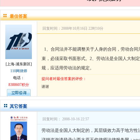
孙术校律师
对
离婚法律怎么判？有一个
孙术校律师
对
律师您好。我是2018年
最佳答案
回复时间：2008年10月16日 22时10分
1、合同法并不能调整关于人身的合同，劳动合同
束，必须采取书面形式。2、劳动法是全国人大制
[上海-浦东新区]
规，应适用劳动法的规定。
110网律师
电话：
提问者对最佳答案的评价：
8388607积分
谢谢
其它答案
回复时间： 2008-10-16 22:57
劳动法是全国人大制定的，其层级效力高于地方性
详细咨询请登录山西太原王俊律师法律服务网：www.la