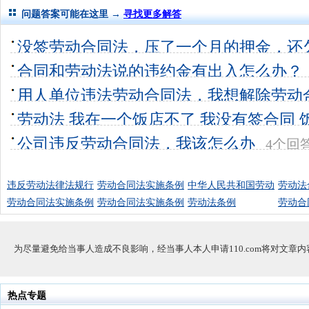
问题答案可能在这里 →
寻找更多解答
没签劳动合同法，压了一个月的押金，还
我该怎么办
合同和劳动法说的违约金有出入怎么办？
4个回答
0
用人单位违法劳动合同法，我想解除劳动
偿，怎么办？
劳动法 我在一个饭店不了 我没有签合同 
1个回答
0
怎么办
公司违反劳动合同法，我该怎么办
5个回答
0
4个回
违反劳动法律法规行
劳动合同法实施条例
中华人民共和国劳动
劳动法
劳动合同法实施条例
劳动合同法实施条例
劳动法条例
劳动合
为尽量避免给当事人造成不良影响，经当事人本人申请110.com将对文章
热点专题