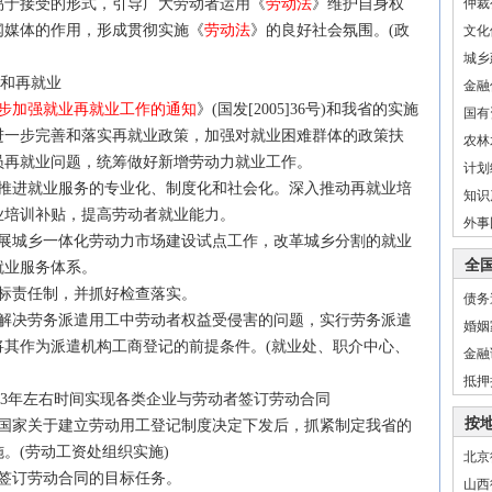
易于接受的形式，引导广大劳动者运用《
劳动法
》维护自身权
仲裁
闻媒体的作用，形成贯彻实施《
劳动法
》的良好社会氛围。(政
文化
城乡
业和再就业
金融
步加强就业再就业工作的通知
》(国发[2005]36号)和我省的实施
国有
进一步完善和落实再就业政策，加强对就业困难群体的政策扶
农林
员再就业问题，统筹做好新增劳动力就业工作。
计划
进就业服务的专业化、制度化和社会化。深入推动再就业培
知识
业培训补贴，提高劳动者就业能力。
外事
城乡一体化劳动力市场建设试点工作，改革城乡分割的就业
全
就业服务体系。
标责任制，并抓好检查落实。
债务
决劳务派遣用工中劳动者权益受侵害的问题，实行劳务派遣
婚姻
将其作为派遣机构工商登记的前提条件。(就业处、职介中心、
金融
抵押
3年左右时间实现各类企业与劳动者签订劳动合同
按
家关于建立劳动用工登记制度决定下发后，抓紧制定我省的
。(劳动工资处组织实施)
北京
签订劳动合同的目标任务。
山西