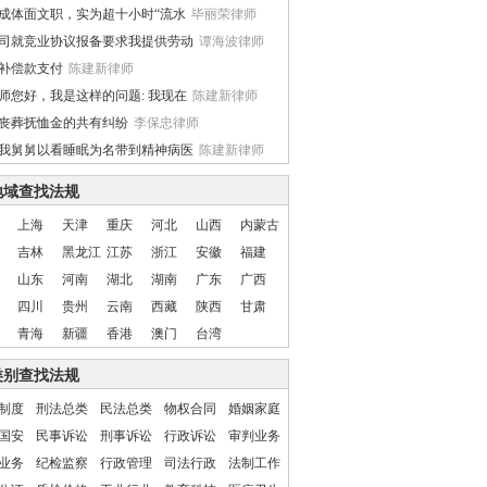
成体面文职，实为超十小时“流水
毕丽荣律师
司就竞业协议报备要求我提供劳动
谭海波律师
补偿款支付
陈建新律师
师您好，我是这样的问题: 我现在
陈建新律师
丧葬抚恤金的共有纠纷
李保忠律师
我舅舅以看睡眠为名带到精神病医
陈建新律师
地域查找法规
上海
天津
重庆
河北
山西
内蒙古
吉林
黑龙江
江苏
浙江
安徽
福建
山东
河南
湖北
湖南
广东
广西
四川
贵州
云南
西藏
陕西
甘肃
青海
新疆
香港
澳门
台湾
类别查找法规
制度
刑法总类
民法总类
物权合同
婚姻家庭
国安
民事诉讼
刑事诉讼
行政诉讼
审判业务
业务
纪检监察
行政管理
司法行政
法制工作