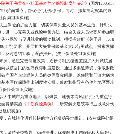
务院关于完善企业职工基本养老保险制度的决定
》(国发[2005]38
员作为扩面重点，督促他们积极参保。同时，抓紧制定配套的政
社保局组织实施)
失业保险的扩面力度，切实保障失业人员的基本生活。针对失
题，进一步完善失业保险申领办法，结合失业人员求职和参加职
全失业保险与促进就业的联动机制。根据省政府《关于进一步加
006]1号)要求，开展扩大失业保险基金支出范围试点，探索发挥
，及时总结经验，逐步推开。(失业保险处组织实施)
源，通过完善制度政策，逐步将制度覆盖范围扩大到城镇居
面向城镇居民的医疗保障制度建设。通过多渠道筹资，争取财政
闭破产国有企业退休人员的参保资金问题。以住院和门诊大病为
的基本医疗保障作出制度性安排，鼓励和指导有条件的地区逐步
疗保险处组织实施)
大中城市为重点地区，以煤炭、建筑等高风险行业为重点行
全面贯彻实施《
工伤保险条例
》，研究解决建筑等行业以意外伤
处组织实施)
，在城镇化进程较快的地方积极稳妥地推进。(农村保险处组
，坚持分类指导、稳步推进，优先解决工伤保险和大病医疗