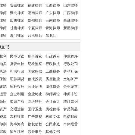
律师
安徽律师
福建律师
江西律师
山东律师
律师
湖北律师
湖南律师
广东律师
广西律师
律师
四川律师
贵州律师
云南律师
西藏律师
律师
甘肃律师
宁夏律师
青海律师
新疆律师
律师
澳门律师
台湾律师
黑龙江
律文书
权利
民事诉讼
刑事诉讼
行政诉讼
仲裁程序
拍卖
复议申控
纪检监察
行政执法
行政处罚
执法
司法行政
国家赔偿
工商税务
劳动社保
保险
证券期货
信托投资
房屋物业
土地矿产
建筑
招标投标
公证证明
团体协会
企业设立
运营
企业制度
企业终止
律师诉讼
律师非讼
顾问
知识产权
网络软件
会计审计
统计票据
资产
交通运输
医疗卫生
质检价格
食品药品
资源
农林牧渔
广告影视
科教文体
电信邮政
印刷
海事海商
物权债权
公民家庭
个体经营
宗教
留学移民
涉外事务
其他文书