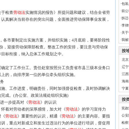
·
包装
·
前公
于检查
劳动法
实施情况的报告》所提问题和建议，结合全省劳
·
拆迁
，认真解决当前存在的突出问题，全面推进劳动保障事业发展，
·
李律
·
关于
·
我被
，各市要制定出实施方案，并组织实施；4月底前，要将阶段性
月份，迎接劳动保障部检查。整改工作的安排，要注意与劳动保
按
作目标衔接，纳入总体工作规划之中。
北京
辽宁
确定了工作分工。责任处室按照分工负责省市县三级本业务口
江西
以上的，由排序第一位的单位牵头组织实施。
海南
任务
施、工作进度，明确责任，同时加强督促检查，及时协调解决
宁夏
完成。(办公室、政策
法规
处组织实施)
按
进一步提高对《
劳动法
》的认识
宪政
怀着对劳动者的深厚感情，加大对《
劳动法
》的学习宣传力
公安
对《
劳动法
》重要性的认识，精通《
劳动法
》的主要内容。要指
检察
培训，重点对新成立和发生过违法行为的单位进行培训，督促用