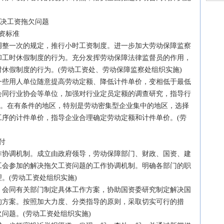
决工资拖欠问题
资标准
整一次的规定，推行小时工资制度。进一步加大劳动保障监察
和工时休假制度的行为。充分发挥劳动保障
法律
监督员的作用，
时休假制度的行为。(劳动工资处、劳动保障监察处组织实施)
些用人单位随意提高劳动定额、降低计件单价，变相低于最低
会同行业协会等单位，加强对行业定员定额的调查研究，指导行
作。在有条件的地区，特别是劳动密集型企业集中的地区，选择
工序的计件单价，指导企业合理确定劳动定额和计件单价。(劳
付
协调机制。成立由政府领导，劳动保障部门、财政、国资、建
工会参加的解决拖欠工资问题的工作协调机制。明确各部门的职
。(劳动工资处组织实施)
会同有关部门制定具体工作方案，协助国资委研究制定解决国
的方案。按照加大力度、分类指导的原则，采取切实可行的措
欠问题。(劳动工资处组织实施)