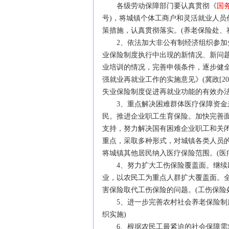
各级劳动保障部门要认真贯彻《
国
号)，将城镇个体工商户和灵活就业人
策措施，认真贯彻落实。(养老保险处、
2、依法加大非公有制
经济
组织参加
业保险制度执行中出现的新情况、新问
业培训的情况，完善申领条件，逐步健
强就业再就业工作的实施意见》(冀政[2
失业保险制度促进再就业功能的有效办法
3、重点解决困难群体医疗保障资金来
民。推进企业职工生育保险。加快完善
支持，努力解决国有困难企业职工和关
重点，采取多种形式，对城镇各类人员
将城镇其他居民纳入医疗保险范围。(医
4、努力扩大工伤保险覆盖面。继续以
业，以农民工为重点人群扩大覆盖面。
害保险取代工伤保险的问题。(工伤保险
5、进一步完善农村社会养老保险制度
织实施)
6、根据农民工最紧迫的社会保障需求