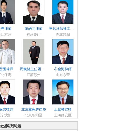
吴亮律师
陈皓元律师
王远洋法律工作者律师
浙江杭州
福建厦门
湖北襄阳
宏图律师
周巍健主任团队律师
牟金海律师
河北保定
江苏苏州
山东东营
保忠律师
北京孟宪辉律师
王景林律师
辽宁沈阳
北京朝阳区
上海静安区
新已解决问题