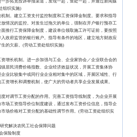
一步拓宽投诉举报渠道，发现一起，查处一起，并通过新闻媒
处组织实施)
机制。建立工资支付监控制度和工资保障金制度。要求和指导
发放情况的监控。对发生过拖欠的单位，强制在开户银行预存工
全面推行工资保障金制度，建设单位领取施工许可证前，要按照
存入政府监管的银行账户。指导有条件的地区，建立地方财政应
生的欠薪。(劳动工资处组织实施)
资增长机制。进一步加强与工会、企业家协会／企业联合会的
城镇居民消费价格指数、企业
经济
效益状况，开展工资集体协
型企业比较集中或同行业企业相对集中的区域，开展区域性、行
的工资增长和调整机制，使广大的劳动者共享企业发展成果。
度对调节工资分配的作用。完善工资指导线制度，为企业开展
力市场工资指导价位制度建设，通过发布工资价位信息，指导企
力市场价格对工资分配的基础性调节作用。(劳动工资处组织实
研究解决农民工社会保障问题
会保险制度