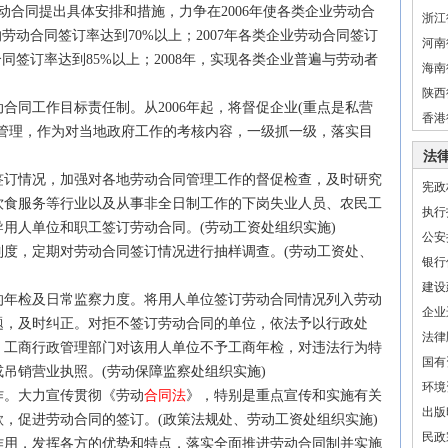
合同提出具体安排和措施，力争在2006年使各类企业劳动合
浙江
劳动合同签订率达到70%以上；2007年各类企业劳动合同签订
河南
同签订率达到85%以上；2008年，实现各类企业普遍与劳动者
海南
陕西
同工作目标责任制。从2006年起，将督促企业(重点是私营
香港
标管理，作为对当地政府工作的考核内容，一级抓一级，落实目
法
订情况，加强对各地劳动合同管理工作的督促检查，及时研究
宪政
饮食服务等行业以及从事非全日制工作的下岗失业人员、农民工
执行
用人单位和职工签订劳动合同。(劳动工资处组织实施)
公安
，定期对劳动合同签订情况进行抽样调查。(劳动工资处、
银行
建设
年检及日常监察力度。将用人单位签订劳动合同情况列入劳动
企业
题，及时纠正。对拒不签订劳动合同的单位，依法予以行政处
法律
，工商行政管理部门对该用人单位不予工商年检，对违法行为特
国有
吊销营业执照。(劳动保障监察处组织实施)
环境
作。大力宣传贯彻《劳动
合同法
》，特别是重点宣传和实施有关
出版
款，促进劳动合同的签订。(政策
法规
处、劳动工资处组织实施)
民政
用，发挥各方的优势和特点，落实全面推进劳动合同制并实施