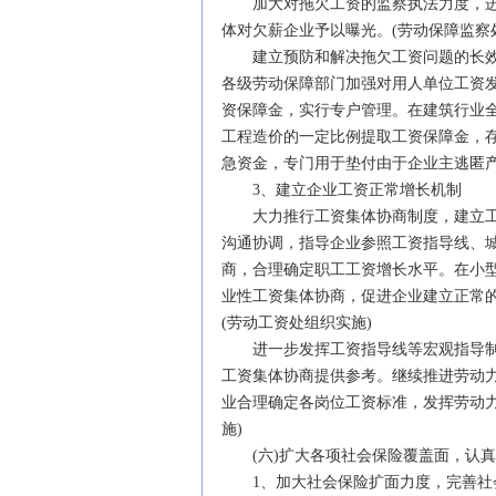
加大对拖欠工资的监察执法力度，进
体对欠薪企业予以曝光。(劳动保障监察
建立预防和解决拖欠工资问题的长效
各级劳动保障部门加强对用人单位工资
资保障金，实行专户管理。在建筑行业
工程造价的一定比例提取工资保障金，
急资金，专门用于垫付由于企业主逃匿产
3、建立企业工资正常增长机制
大力推行工资集体协商制度，建立工
沟通协调，指导企业参照工资指导线、
商，合理确定职工工资增长水平。在小
业性工资集体协商，促进企业建立正常
(劳动工资处组织实施)
进一步发挥工资指导线等宏观指导制
工资集体协商提供参考。继续推进劳动
业合理确定各岗位工资标准，发挥劳动
施)
(六)扩大各项社会保险覆盖面，认真
1、加大社会保险扩面力度，完善社