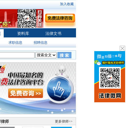
加入收藏
规
资料库
法律文书
求职信息
招聘信息
搜 索
荐律师
更多律师>>