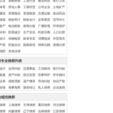
公证
质检价格
工业行业
教育科技
医疗卫生
体育
劳动人事
工商经贸
公司企业
土地矿产
建设
房屋物业
资源能源
交通运输
食品药品
保险
税收审计
财政会计
证券期货
货币外汇
资产
电信邮政
新闻出版
广播影视
环境保护
水利
防震减灾
生产安全
民政宗教
人口社群
统计
动物检疫
标准专卖
消费旅游
外贸海关
产权
民族自治
国家赔偿
律师法顾
港澳台侨
国防
其他法律
国专业律师列表
追讨
合同纠纷
交通事故
工伤赔偿
医疗纠纷
家庭
房产纠纷
拆迁安置
刑事辩护
常年顾问
证券
保险理赔
遗产继承
劳动纠纷
知识产权
担保
海事海商
股份转让
私人律师
企业改制
地域找律师
律师
上海律师
天津律师
重庆律师
河北律师
律师
内蒙律师
辽宁律师
吉林律师
江苏律师