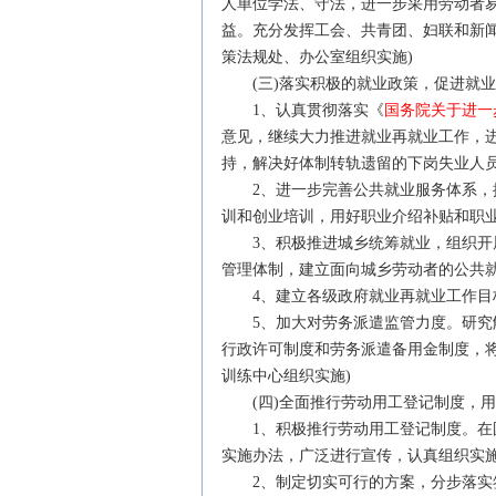
人单位学法、守法，进一步采用劳动者
益。充分发挥工会、共青团、妇联和新
策
法规
处、办公室组织实施)
(三)落实积极的就业政策，促进就
1、认真贯彻落实《
国务院关于进一
意见，继续大力推进就业再就业工作，
持，解决好体制转轨遗留的下岗失业人
2、进一步完善公共就业服务体系，推
训和创业培训，用好职业介绍补贴和职
3、积极推进城乡统筹就业，组织开展
管理体制，建立面向城乡劳动者的公共
4、建立各级政府就业再就业工作目
5、加大对劳务派遣监管力度。研究解
行政许可制度和劳务派遣备用金制度，
训练中心组织实施)
(四)全面推行劳动用工登记制度，用
1、积极推行劳动用工登记制度。在国
实施办法，广泛进行宣传，认真组织实施
2、制定切实可行的方案，分步落实