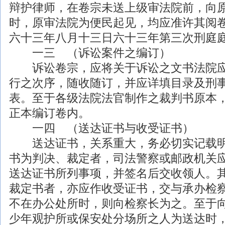
辩护
律师
，在卷宗未送上级审法院前，向
时，原审法院为便民起见，均应准许其阅
六十三年八月十三日六十三年第三次刑庭
一三 （诉讼案件之编订）
诉讼卷宗，应将关于诉讼之文书法院应
行之次序，随收随订，并应详填目录及
刑
表。至于各级法院法官制作之裁判书原本
正本编订卷内。
一四 （送达证书与收受证书）
送达证书，关系重大，务必切实记载明
书为判决、裁定者，司法警察或邮政机关
送达证书所列事项，并签名后交收领人。
裁定书者，亦应作收受证书，交与承办检
不在办公处所时，则向检察长为之。至于
少年观护所或保安处分场所之人为送达时