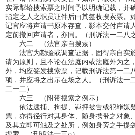
实际掣给搜索票之时间予以明确记载，并
指定之人之职员证件后由其签收搜索票。
记官应将声请书原本存查，影本交付声请
定前撤回声请者，亦同。（刑诉法一二八
六二 （法官亲自搜索）
法官为勘验或调查证据，固得亲自实施
请为原则，且不论在法庭内或法庭外为之
外，均应签发搜索票，记载刑诉法第一二
项，并应将之出示在场之人。（刑诉法一
二一二）
六三 （附带搜索之例示）
依法逮捕、拘提、羁押被告或犯罪嫌疑
票，亦得径行对其身体、随身携带之对象
及其立即可触及之处所，例如身旁之手提
搜索。（刑诉法一三○）