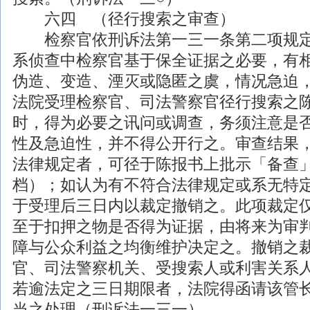
六四 （径行搜索之审查）
检察官依刑诉法第一三一条第二项规定
系侦查中检察官基于保全证据之必要，有
伪造、变造、湮灭或隐匿之虞，情况急迫
法院受理检察官、司法警察官径行搜索之
时，得为必要之讯问或调查，务须注意是
性及急迫性，并不得公开行之。审查结果
法律
规定者，可径于陈报书上批示「备查
档）；如认为有不符合
法律
规定或系无特
于受理后三日内以裁定撤销之。此项裁定
至于扣押之物是否得为证据，由将来为审
障与公众利益之均衡维护决定之。撤销之
官、司法警察机关、受搜索人或利害关系
若逾法定之三日期限者，法院得函请该管
当之处理（刑诉法一三一）