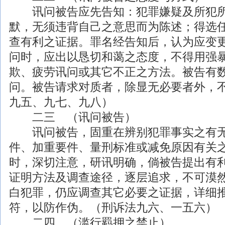
讯问被告应先告知：犯罪嫌疑及所犯所
默，无须违背自己之意思而为陈述；得选
查有利之证据。罪名经告知后，认为应变
问时，应出以恳切和蔼之态度，不得用强
欺、疲劳讯问或其它不正之方法。被告有
问。被告请求对质者，除显无必要者外，
九五、九七、九八）
二三 （讯问被告）
讯问被告，固重在辨别犯罪事实之有无
件、加重要件、量刑标准或减免原因有关
时，深切注意，研讯明确，倘被告提出有
证明方法及调查途径，逐层追求，不可漠
白犯罪，仍应调查其它必要之证据，详细
符，以防作伪。（刑诉法九六、一五六）
二四 （滥行羁押之禁止）