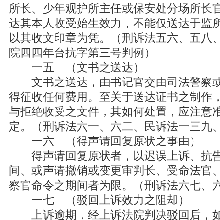
所长、少年观护所主任或保安处分场所长
达其本人收受始生效力，不能仅送达于监
以其收文印章为凭。（刑诉法五六、五八
院四四年台抗字第三号判例）
一五 （文书之送达）
文书之送达，由书记官交由司法警察或
得征收任何费用。至关于送达证书之制作
与拒绝收受之文件，其如何处置，应注意
定。（刑诉法六一、六二、民诉法一三九
一六 （得声请回复原状之事由）
得声请回复原状者，以迟误上诉、抗告
间、或声请撤销或变更审判长、受命法官
察官命令之期间者为限。（刑诉法六七、
一七 （驳回上诉效力之阻却）
上诉逾期，经上诉法院判决驳回后，如