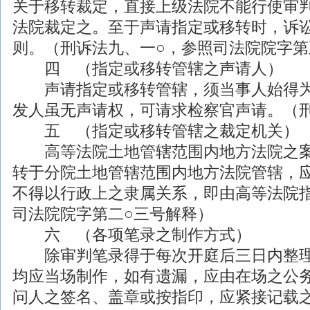
关于移转裁定，直接上级法院不能行使审
法院裁定之。至于声请指定或移转时，诉
则。（刑诉法九、一○，参照司法院院字第
四 （指定或移转管辖之声请人）
声请指定或移转管辖，须当事人始得为
发人虽无声请权，可请求检察官声请。（
五 （指定或移转管辖之裁定机关）
高等法院土地管辖范围内地方法院之案
转于分院土地管辖范围内地方法院管辖，
不得以行政上之隶属关系，即由高等法院
司法院院字第二○三号解释）
六 （各项笔录之制作方式）
除审判笔录得于每次开庭后三日内整理
均应当场制作，如有遗漏，应由在场之公
问人之签名、盖章或按指印，应紧接记载