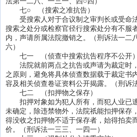
法第一二八、一三一、四○四）
七○ （搜索之准抗告）
受搜索人对于合议制之审判长或受命法
搜索之处分或检察官径行搜索处分有不服
内，声请所属法院撤销之。（刑诉法一二
六）
七一 （侦查中搜索抗告程序不公开
法院就前两点之抗告或声请为裁定时，
之原则，避免将具体侦查数据载于裁定书
容及相关侦查卷证资料公开揭露。（刑诉
七二 （扣押物之保存）
扣押对象如为犯人所有，而犯人业已逃
未确定，除违禁物外，法院祇能扣押保存
得没收之扣押物不适于保存者，始得拍卖
价。（刑诉法一三三、一四一）