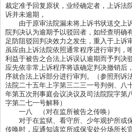
裁定准予回复原状，业经确定者，上诉法
诉并未逾期，
由于原审法院漏未将上诉书状送交上诉
院判决认为逾期予以驳回者，如经查明确
足防阻驳回判决效力之发生，重入于上诉
虽应由上诉法院依照通常程序进行审判，
利益于被告之合法上诉误认逾期而予判决
应先依非常上诉程序将该确定判决撤销后
序就合法上诉部分进行审判。（参照刑诉
法院二十五年上字第三二三一号判例、八
年第五次
刑事
庭会议决议及司法院院字第
字第二七一号解释）
一八 （对在监所被告之传唤）
对于在监狱、看守所、少年观护所或保
传唤时，应通知该监所或保安处分场所长