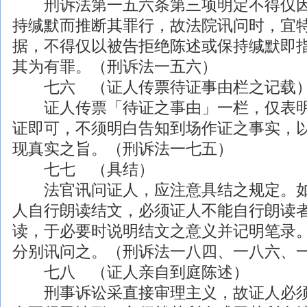
刑诉法第一五六条第三项明定不得仅因
持缄默而推断其罪行，故法院讯问时，宜
据，不得仅以被告拒绝陈述或保持缄默即
其为有罪。（刑诉法一五六）
七六 （证人传票待证事由栏之记载
证人传票「待证之事由」一栏，仅表明
证即可，不须明白告知到场作证之事实，
现真实之旨。（刑诉法一七五）
七七 （具结）
法官讯问证人，应注意具结之规定。如
人自行朗读结文，必须证人不能自行朗读
读，于必要时说明结文之意义并记明笔录
分别讯问之。（刑诉法一八四、一八六、
七八 （证人亲自到庭陈述）
刑事
诉讼采直接审理主义，故证人必