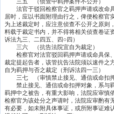
三五 （侦查中羁押案件不公开）
法官于驳回检察官之羁押声请或改命具
居时，应以书面附理由行之，俾便检察官
为上述裁定时，应注意侦查不公开之原则
料载于裁定书内，并不得将相关侦查卷证
诉法九三、二四五、四○四）
三六 （抗告法院宜自为裁定）
检察官对法官驳回羁押声请或命具保、
裁定提起告者，该管抗告法院须以速件之
自为羁押与否之裁定（刑诉法四一三）
三七 （审慎禁止接见、通信或命扣押
禁止接见、通信或命扣押对象，系与羁
羁押中之被告，有重大影响，法院应审慎
检察官为该处分之声请时，法院应审酌有
有必要，如未附具体事证，或所附事证难