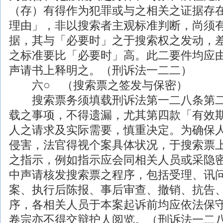
（存）有得作为犯罪或与之相关之证据存
理由」，非以搜索者主观标准判断，尚须
据，其与「必要时」之于搜索权之发动，
之标准要比「必要时」高。此二要件均应
声请书上释明之。（刑诉法一二二）
六○ （搜索票之签发与保密）
搜索票务须填载刑诉法第一二八条第二
载之事项，不得遗漏，尤其第四款「有效
人之请求及实际需要，慎重决定。为确保
侵害，法官得视个案具体状况，于搜索票
之指示，例如指示应会同相关人员或采隐
中声请核发搜索票之程序，包括受理、讯
案、执行后陈报、事后审查、撤销、抗告
序，各相关人员于本案起诉前均应依法保
卷宗亦不得交辩护人阅览。（刑诉法一二