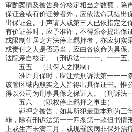
审酌案情及被告身分核定相当之数额，除
保证金或有价证券者外，应依法命其提出
出保证金。于声请人或第三人已依指定之
有价证券时，应予准许，不得强令提出保
或限制住居之方法停止羁押者，亦应切实
或责付之人是否适当，应由各该命为具保
法院亲自核定。（刑诉法一一一、一一五
五五 （具保人之限制）
准许具保时，应注意刑诉法第一一一条
该管区域内殷实之人皆得出具保证书。惟
得以
公司
为
刑事
具保之保证人。（刑诉法
五六 （职权停止羁押之事由）
羁押之被告，如其所犯最重本刑为三年
罪，除有刑诉法第一一四条第一款但书情
上或生产未满二月，或现罹疾病非保外治