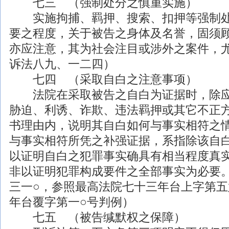
七三 （强制处分之慎重实施）
实施拘捕、羁押、搜索、扣押等强制处
要之程度，关于被告之身体及名誉，固须
亦应注意，其为社会注目或
涉外
之案件，
诉法八九、一二四）
七四 （采取自白之注意事项）
法院在采取被告之自白为证据时，除应
胁迫、利诱、诈欺、违法羁押或其它不正
书理由内，说明其自白如何与事实相符之
与事实相符所凭之补强证据，系指除该自
以证明自白之犯罪事实确具有相当程度真
非以证明犯罪构成要件之全部事实为必要
三一○，参照最高法院七十三年台上字第
年台覆字第一○号判例）
七五 （被告缄默权之保障）