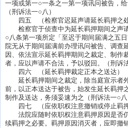
一项或第一○一条之一第一项讯问被告，
（刑诉法一○八）
四五 （检察官迟延声请延长羁押之
检察官于侦查中为延长羁押期间之声请
○八条第一项所定「至迟于期间届满之五
院无从于期间届满前办理讯问被告、调查
因、依法宣示延长羁押期间之裁定、制作
者，应以声请不合法，予以驳回。（刑诉法
四六 （延长羁押裁定正本之送达）
延长羁押期间之裁定，除当庭宣示者外
前，以正本送达于被告，始发生延长羁押
制作及送达，务须妥速为之（刑诉法一○八
四七 （应依职权注意撤销或停止羁
法院应随时依职权注意羁押原因是否仍
续羁押之必要。羁押原因消灭者，应即撤