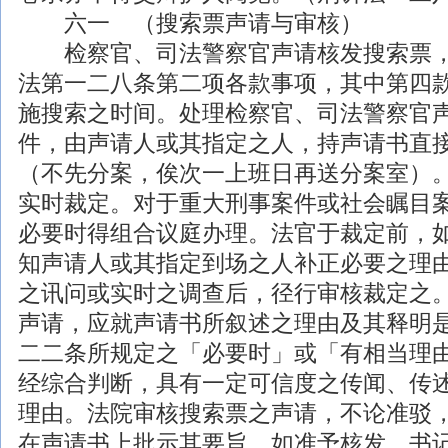
六一 （搜索票声请与审核）
检察官、司法警察官声请核发搜索票，
法第一二八条第二项各款事项，其中第四
施搜索之时间。处理检察官、司法警察官
件，由声请人或其指定之人，持声请书直
（不先分案，俟次一上班日再送分案室）
实时裁定。对于重大
刑事
案件或社会瞩目
必要时得组合议庭办理。法官于裁定前，
知声请人或其指定到场之人补正必要之理
之讯问或实时之调查后，径行审核裁定之
声请，应就声请书所叙述之理由及其释明
二二条所规定之「必要时」或「有相当理
经综合判断，具有一定可信度之传闻、传
理由。法院审核搜索票之声请，不论准驳
在声请书上批示其要旨，如准予核发，书