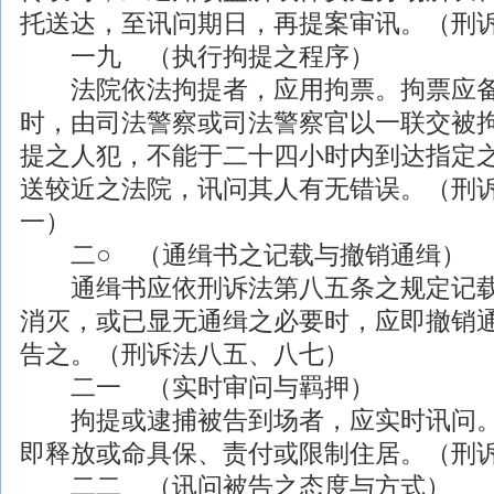
托送达，至讯问期日，再提案审讯。（刑
一九 （执行拘提之程序）
法院依法拘提者，应用拘票。拘票应备
时，由司法警察或司法警察官以一联交被
提之人犯，不能于二十四小时内到达指定
送较近之法院，讯问其人有无错误。（刑
一）
二○ （通缉书之记载与撤销通缉）
通缉书应依刑诉法第八五条之规定记载
消灭，或已显无通缉之必要时，应即撤销
告之。（刑诉法八五、八七）
二一 （实时审问与羁押）
拘提或逮捕被告到场者，应实时讯问。
即释放或命具保、责付或限制住居。（刑
二二 （讯问被告之态度与方式）