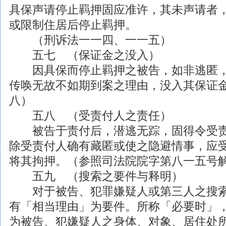
具保声请停止羁押固应准许，其未声请者
或限制住居后停止羁押。
（刑诉法一一四、一一五）
五七 （保证金之没入）
因具保而停止羁押之被告，如非逃匿，
传唤无故不如期到案之理由，没入其保证
八）
五八 （受责付人之责任）
被告于责付后，潜逃无踪，固得令受责
除受责付人确有藏匿或使之隐避情事，应
将其拘押。（参照司法院院字第八一五号
五九 （搜索之要件与释明）
对于被告、犯罪嫌疑人或第三人之搜索
有「相当理由」为要件。所称「必要时」
为被告、犯嫌疑人之身体、对象、居住处