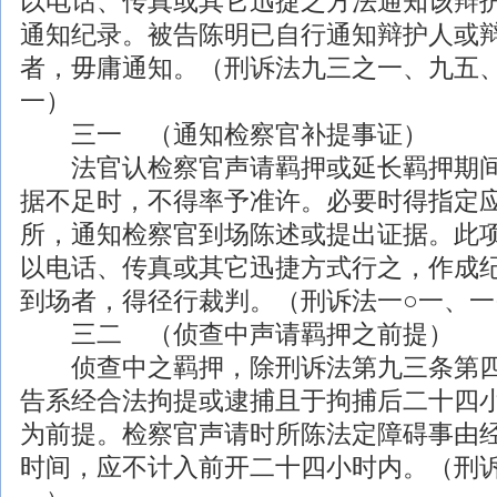
以电话、传真或其它迅捷之方法通知该辩
通知纪录。被告陈明已自行通知辩护人或
者，毋庸通知。（刑诉法九三之一、九五、
一）
三一 （通知检察官补提事证）
法官认检察官声请羁押或延长羁押期间
据不足时，不得率予准许。必要时得指定
所，通知检察官到场陈述或提出证据。此
以电话、传真或其它迅捷方式行之，作成
到场者，得径行裁判。（刑诉法一○一、一
三二 （侦查中声请羁押之前提）
侦查中之羁押，除刑诉法第九三条第四
告系经合法拘提或逮捕且于拘捕后二十四
为前提。检察官声请时所陈法定障碍事由
时间，应不计入前开二十四小时内。（刑