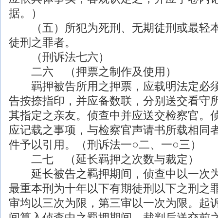
据。）
（五）所犯为死刑、无期徒刑或最轻本
徒刑之罪者。
（刑诉法七六）
二六 （押票之制作及使用）
羁押被告所用之押票，应载明法定必须
告按捺指印，并应备数联，分别送交看守
其指定之亲友。侦查中并应送交检察官。
应记载之事项，与检察官声请书所载相同
件予以引用。（刑诉法一○二、一○三）
二七 （延长羁押之次数与裁定）
延长被告之羁押期间，侦查中以一次为
最重本刑为十年以下有期徒刑以下之刑之
审均以三次为限，第三审以一次为限。起
间算入侦查中之羁押期间。裁判后送交前