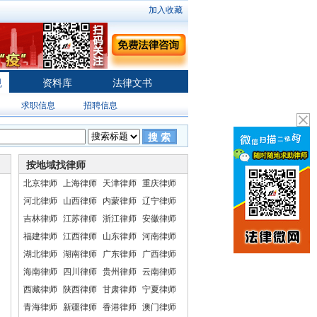
加入收藏
规
资料库
法律文书
求职信息
招聘信息
搜 索
按地域找律师
北京律师
上海律师
天津律师
重庆律师
河北律师
山西律师
内蒙律师
辽宁律师
吉林律师
江苏律师
浙江律师
安徽律师
福建律师
江西律师
山东律师
河南律师
湖北律师
湖南律师
广东律师
广西律师
海南律师
四川律师
贵州律师
云南律师
西藏律师
陕西律师
甘肃律师
宁夏律师
青海律师
新疆律师
香港律师
澳门律师