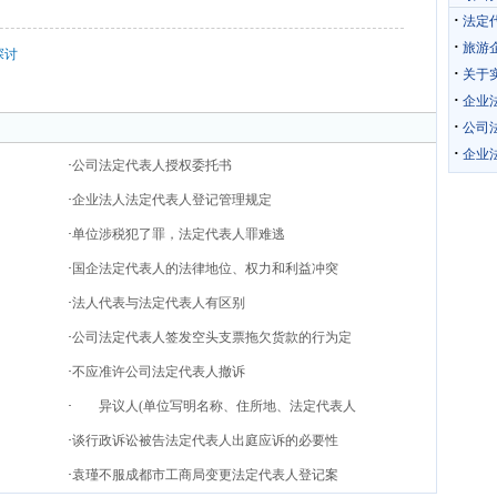
·
法定
·
旅游
探讨
·
关于
·
企业
·
公司
·
企业
·
公司法定代表人授权委托书
·
企业法人法定代表人登记管理规定
·
单位涉税犯了罪，法定代表人罪难逃
·
国企法定代表人的法律地位、权力和利益冲突
·
法人代表与法定代表人有区别
·
公司法定代表人签发空头支票拖欠货款的行为定
·
不应准许公司法定代表人撤诉
·
异议人(单位写明名称、住所地、法定代表人
·
谈行政诉讼被告法定代表人出庭应诉的必要性
·
袁瑾不服成都市工商局变更法定代表人登记案