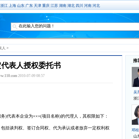
浙江
上海
山东
广东
天津
重庆
江苏
湖南
湖北
四川
河南
河北
表人
>
定代表人授权委托书
w.110.com
2010-07-09 08:57
)代表本企业为×××(项目名称)的代理人，其权限如下：
，包括谈判权、签订合同权、代为承认或者放弃一定权利权