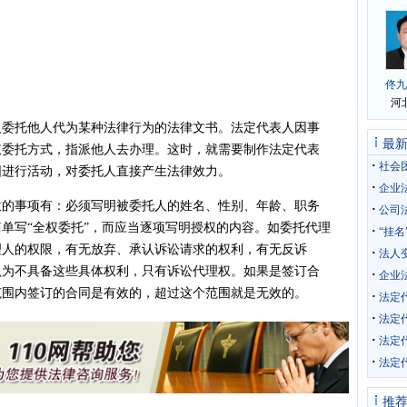
托他人代为某种法律行为的法律文书。法定代表人因事
最
权委托方式，指派他人去办理。这时，就需要制作法定代表
·
社会
围进行活动，对委托人直接产生法律效力。
·
企业
事项有：必须写明被委托人的姓名、性别、年龄、职务
·
公司
单写“全权委托”，而应当逐项写明授权的内容。如委托代理
·
“挂
理人的权限，有无放弃、承认诉讼请求的权利，有无反诉
·
法人
认为不具备这些具体权利，只有诉讼代理权。如果是签订合
·
企业
范围内签订的合同是有效的，超过这个范围就是无效的。
·
法定
·
法定
·
法定
·
法定
推