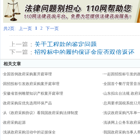
1
2
共2页:
上一页
下一页
上一篇：
关于工程款的鉴定问题
下一篇：
招投标中的履约保证金应否双倍返还
相关文章
·
全国首例政府采购案开庭审理
·
一起因招投标引发的
·
因招投标引发政府采购案开庭审理
·
全国首个餐厅背景音
·
安徽省首例雕塑知识产权案开庭审理
·
山东拟出台法规 政府
·
政府采购应优先选用环保产品
·
总局要求国税系统12
·
从《政府采购协议》看我国政府采购法律制度
·
浅议政府采购汽车单
·
政府采购起源
·
浅谈网上公务车政府
·
浅谈政府采购活动中的证据保全
·
我国政府采购当事人