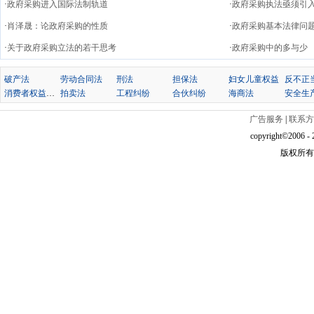
·
政府采购进入国际法制轨道
·
政府采购执法亟须引
·
肖泽晟：论政府采购的性质
·
政府采购基本法律问
·
关于政府采购立法的若干思考
·
政府采购中的多与少
破产法
劳动合同法
刑法
担保法
妇女儿童权益
消费者权益保护法
拍卖法
工程纠纷
合伙纠纷
海商法
安全生
广告服务
|
联系方
copyright©2006 - 2
版权所有