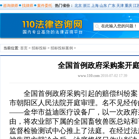
咨询律师
找律师
案件委托
热门省份：
北京
浙江
上海
山东
广东
天津
重庆
江
当前位置:
首页
>
招标投标
>
招标投标案例
>
全国首例政府采购案开
www.110.com
2010-07-02 17:39
全国首例政府采购引起的赔偿纠纷案，
市朝阳区人民法院开庭审理。名不见经传
——金华市益迪医疗设备厂，以一次政府
由，将农业部下属的全国畜牧兽医总站和
监督检验测试中心推上了法庭。在经过法