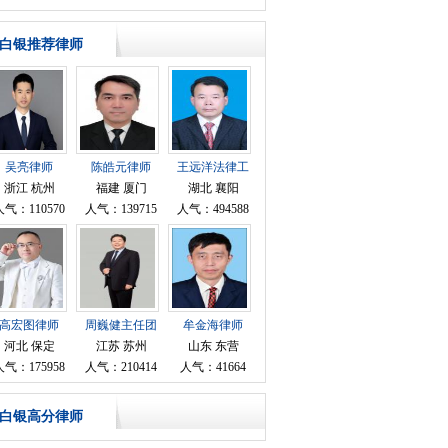
白银推荐律师
吴亮律师
陈皓元律师
王远洋法律工
作者律师
浙江 杭州
福建 厦门
湖北 襄阳
人气：110570
人气：139715
人气：494588
高宏图律师
周巍健主任团
牟金海律师
队律师
河北 保定
江苏 苏州
山东 东营
人气：175958
人气：210414
人气：41664
白银高分律师