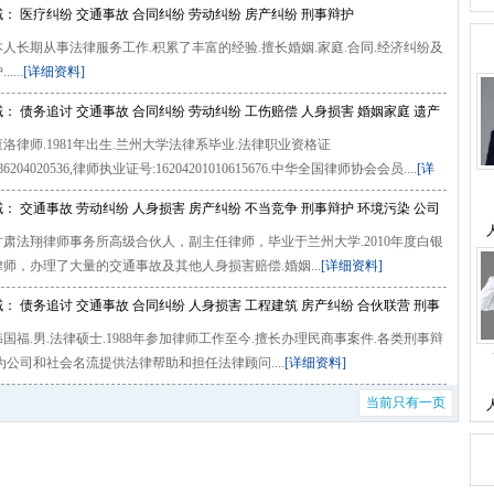
： 医疗纠纷 交通事故 合同纠纷 劳动纠纷 房产纠纷 刑事辩护
人长期从事法律服务工作.积累了丰富的经验.擅长婚姻.家庭.合同.经济纠纷及
....
[详细资料]
： 债务追讨 交通事故 合同纠纷 劳动纠纷 工伤赔偿 人身损害 婚姻家庭 遗产
洛律师.1981年出生.兰州大学法律系毕业.法律职业资格证
产纠纷 刑事辩护
86204020536,律师执业证号:16204201010615676.中华全国律师协会会员....
[详
： 交通事故 劳动纠纷 人身损害 房产纠纷 不当竞争 刑事辩护 环境污染 公司
肃法翔律师事务所高级合伙人，副主任律师，毕业于兰州大学.2010年度白银
年顾问
师，办理了大量的交通事故及其他人身损害赔偿.婚姻...
[详细资料]
： 债务追讨 交通事故 合同纠纷 人身损害 工程建筑 房产纠纷 合伙联营 刑事
国福.男.法律硕士.1988年参加律师工作至今.擅长办理民商事案件.各类刑事辩
事自诉
为公司和社会名流提供法律帮助和担任法律顾问....
[详细资料]
当前只有一页