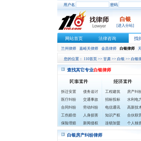
用户名
密码
白银
[进入分站]
网站首页
法律咨询
找
兰州律师
嘉峪关律师
金昌律师
白银律师
您的位置：
110首页
>>
甘肃
>>
白银
>>
白银
查找其它专业
白银律师
拆迁安置
债务追讨
工程建筑
房产纠
医疗纠纷
交通事故
招标投标
水利电
合同纠纷
劳动纠纷
电信通讯
高新技
工伤赔偿
人身损害
知识产权
合伙联
保险理赔
新闻侵权
连锁加盟
个人独
白银房产纠纷律师