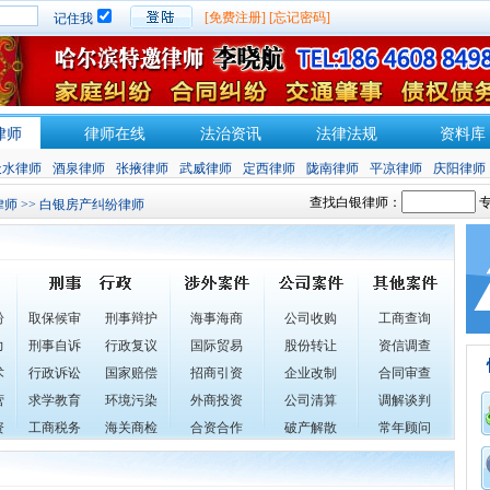
[免费注册]
[忘记密码]
记住我
律师
律师在线
法治资讯
法律法规
资料库
天水律师
酒泉律师
张掖律师
武威律师
定西律师
陇南律师
平凉律师
庆阳律师
查找白银律师：
专
律师
>> 白银房产纠纷律师
纷
取保候审
刑事辩护
海事海商
公司收购
工商查询
力
刑事自诉
行政复议
国际贸易
股份转让
资信调查
术
行政诉讼
国家赔偿
招商引资
企业改制
合同审查
营
求学教育
环境污染
外商投资
公司清算
调解谈判
资
工商税务
海关商检
合资合作
破产解散
常年顾问