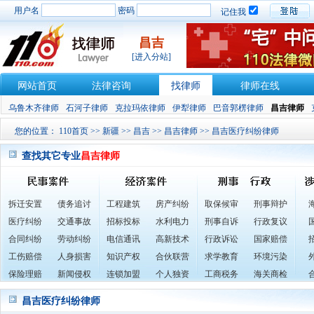
用户名
密码
记住我
昌吉
[进入分站]
网站首页
法律咨询
找律师
律师在线
乌鲁木齐律师
石河子律师
克拉玛依律师
伊犁律师
巴音郭楞律师
昌吉律师
您的位置：
110首页
>>
新疆
>>
昌吉
>>
昌吉律师
>> 昌吉医疗纠纷律师
查找其它专业
昌吉律师
拆迁安置
债务追讨
工程建筑
房产纠纷
取保候审
刑事辩护
医疗纠纷
交通事故
招标投标
水利电力
刑事自诉
行政复议
合同纠纷
劳动纠纷
电信通讯
高新技术
行政诉讼
国家赔偿
工伤赔偿
人身损害
知识产权
合伙联营
求学教育
环境污染
保险理赔
新闻侵权
连锁加盟
个人独资
工商税务
海关商检
昌吉医疗纠纷律师