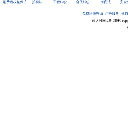
消费者权益保护法
拍卖法
工程纠纷
合伙纠纷
海商法
安全
免费法律咨询
|
广告服务
|
律师
载入时间:0.04586秒 copyright