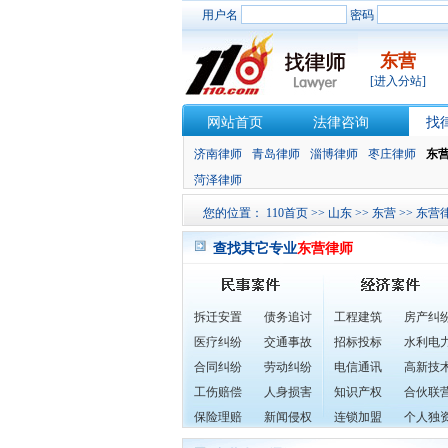
用户名
密码
东营
[进入分站]
网站首页
法律咨询
找
济南律师
青岛律师
淄博律师
枣庄律师
东
菏泽律师
您的位置：
110首页
>>
山东
>>
东营
>>
东营
查找其它专业
东营律师
拆迁安置
债务追讨
工程建筑
房产纠
医疗纠纷
交通事故
招标投标
水利电
合同纠纷
劳动纠纷
电信通讯
高新技
工伤赔偿
人身损害
知识产权
合伙联
保险理赔
新闻侵权
连锁加盟
个人独