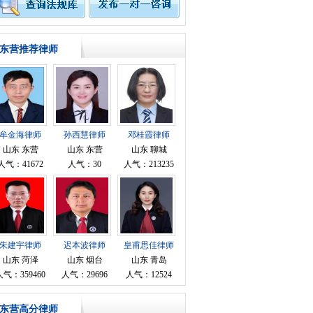
东营推荐律师
牟金海律师
孙西慧律师
邓桂霞律师
山东 东营
山东 东营
山东 聊城
人气：41672
人气：30
人气：213235
朱建宇律师
迟本波律师
皇甫思佳律师
山东 菏泽
山东 烟台
山东 青岛
人气：359460
人气：29696
人气：12524
东营高分律师