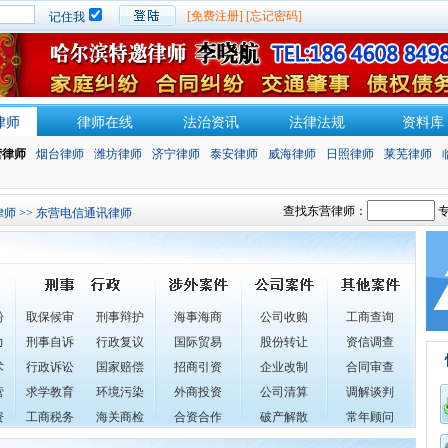
[免费注册]
[忘记密码]
记住我
律师
律师在线
法治资讯
法律法规
资料库
营律师
烟台律师
潍坊律师
济宁律师
泰安律师
威海律师
日照律师
莱芜律师
查找东营律师：
专
律师
>> 东营电信通讯律师
纷
取保候审
刑事辩护
海事海商
公司收购
工商查询
力
刑事自诉
行政复议
国际贸易
股份转让
资信调查
术
行政诉讼
国家赔偿
招商引资
企业改制
合同审查
营
求学教育
环境污染
外商投资
公司清算
调解谈判
资
工商税务
海关商检
合资合作
破产解散
常年顾问