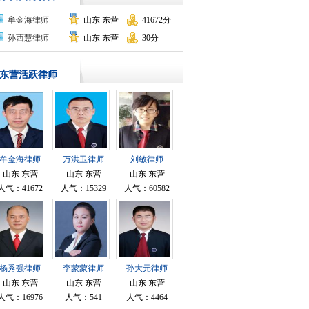
牟金海律师
山东 东营
41672分
孙西慧律师
山东 东营
30分
东营活跃律师
牟金海律师
万洪卫律师
刘敏律师
山东 东营
山东 东营
山东 东营
人气：41672
人气：15329
人气：60582
杨秀强律师
李蒙蒙律师
孙大元律师
山东 东营
山东 东营
山东 东营
人气：16976
人气：541
人气：4464