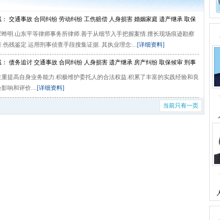
： 交通事故 合同纠纷 劳动纠纷 工伤赔偿 人身损害 婚姻家庭 遗产继承 取保
宋晔明.山东平等律师事务所律师.善于从细节入手把握案情.擅长现场痕迹勘察
事辩护 行政诉讼
.伤残鉴定.运用刑事侦查手段搜集证据. 其执业理念:...
[详细资料]
： 债务追讨 交通事故 合同纠纷 人身损害 遗产继承 房产纠纷 取保候审 刑事
注重提高自身业务能力.积极维护委托人的合法权益.积累了丰富的实践经验和良
年顾问 文书代理
影响和评价....
[详细资料]
当前只有一页