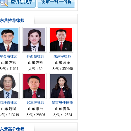
东营推荐律师
牟金海律师
孙西慧律师
朱建宇律师
山东 东营
山东 东营
山东 菏泽
人气：41664
人气：30
人气：359460
邓桂霞律师
迟本波律师
皇甫思佳律师
山东 聊城
山东 烟台
山东 青岛
人气：213219
人气：29696
人气：12524
东营高分律师