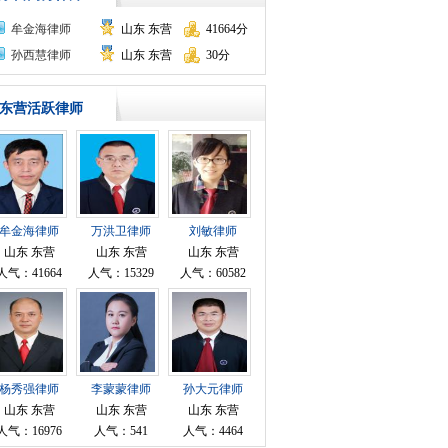
牟金海律师
山东 东营
41664分
孙西慧律师
山东 东营
30分
东营活跃律师
牟金海律师
万洪卫律师
刘敏律师
山东 东营
山东 东营
山东 东营
人气：41664
人气：15329
人气：60582
杨秀强律师
李蒙蒙律师
孙大元律师
山东 东营
山东 东营
山东 东营
人气：16976
人气：541
人气：4464