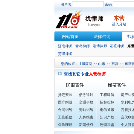
用户名
密码
东营
[进入分站]
网站首页
法律咨询
找
济南律师
青岛律师
淄博律师
枣庄律师
东
菏泽律师
您的位置：
110首页
>>
山东
>>
东营
>>
东营
查找其它专业
东营律师
拆迁安置
债务追讨
工程建筑
房产纠
医疗纠纷
交通事故
招标投标
水利电
合同纠纷
劳动纠纷
电信通讯
高新技
工伤赔偿
人身损害
知识产权
合伙联
保险理赔
新闻侵权
连锁加盟
个人独