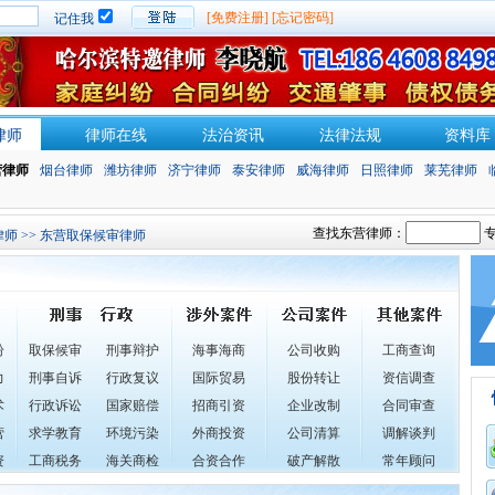
[免费注册]
[忘记密码]
记住我
律师
律师在线
法治资讯
法律法规
资料库
营律师
烟台律师
潍坊律师
济宁律师
泰安律师
威海律师
日照律师
莱芜律师
查找东营律师：
专
律师
>> 东营取保候审律师
纷
取保候审
刑事辩护
海事海商
公司收购
工商查询
力
刑事自诉
行政复议
国际贸易
股份转让
资信调查
术
行政诉讼
国家赔偿
招商引资
企业改制
合同审查
营
求学教育
环境污染
外商投资
公司清算
调解谈判
资
工商税务
海关商检
合资合作
破产解散
常年顾问