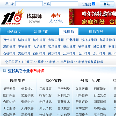
用户名
密码
记住我
奉节
[进入分站]
网站首页
法律咨询
找律师
律师在线
万州律师
涪陵律师
渝中律师
大渡口律师
江北律师
沙坪坝律师
九龙坡律师
潼南律师
铜梁律师
大足律师
荣昌律师
壁山律师
梁平律师
城口律师
丰都
石柱律师
秀山律师
酉阳律师
彭水律师
江津律师
合川律师
永川律师
南川
您的位置：
110首页
>>
重庆
>>
奉节
>>
奉节律师
>> 奉节行政复议律师
查找其它专业
奉节律师
拆迁安置
债务追讨
工程建筑
房产纠纷
取保候审
刑事辩护
医疗纠纷
交通事故
招标投标
水利电力
刑事自诉
行政复议
合同纠纷
劳动纠纷
电信通讯
高新技术
行政诉讼
国家赔偿
工伤赔偿
人身损害
知识产权
合伙联营
求学教育
环境污染
保险理赔
新闻侵权
连锁加盟
个人独资
工商税务
海关商检