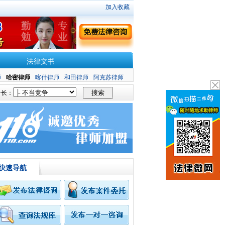
加入收藏
法律文书
师
哈密律师
喀什律师
和田律师
阿克苏律师
长：
快速导航