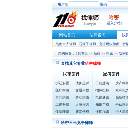
用户名
密码
哈密
[进入分站]
网站首页
法律咨询
找
乌鲁木齐律师
石河子律师
克拉玛依律师
伊
您的位置：
110首页
>>
新疆
>>
哈密
>>
哈密
查找其它专业
哈密律师
拆迁安置
债务追讨
工程建筑
房产纠
医疗纠纷
交通事故
招标投标
水利电
合同纠纷
劳动纠纷
电信通讯
高新技
工伤赔偿
人身损害
知识产权
合伙联
保险理赔
新闻侵权
连锁加盟
个人独
哈密不当竞争律师