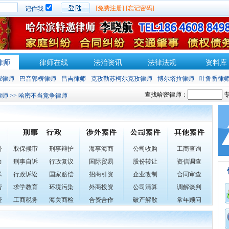
[免费注册]
[忘记密码]
记住我
律师
律师在线
法治资讯
法律法规
资料库
犁律师
巴音郭楞律师
昌吉律师
克孜勒苏柯尔克孜律师
博尔塔拉律师
吐鲁番律
查找哈密律师：
专
律师
>> 哈密不当竞争律师
纷
取保候审
刑事辩护
海事海商
公司收购
工商查询
力
刑事自诉
行政复议
国际贸易
股份转让
资信调查
术
行政诉讼
国家赔偿
招商引资
企业改制
合同审查
营
求学教育
环境污染
外商投资
公司清算
调解谈判
资
工商税务
海关商检
合资合作
破产解散
常年顾问