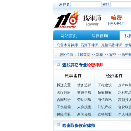
用户名
密码
哈密
[进入分站]
网站首页
法律咨询
找
乌鲁木齐律师
石河子律师
克拉玛依律师
伊
您的位置：
110首页
>>
新疆
>>
哈密
>>
哈密
查找其它专业
哈密律师
拆迁安置
债务追讨
工程建筑
房产纠
医疗纠纷
交通事故
招标投标
水利电
合同纠纷
劳动纠纷
电信通讯
高新技
工伤赔偿
人身损害
知识产权
合伙联
保险理赔
新闻侵权
连锁加盟
个人独
哈密取保候审律师