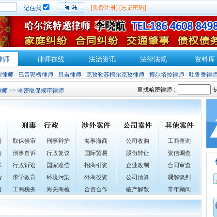
[免费注册]
[忘记密码]
记住我
律师
律师在线
法治资讯
法律法规
资料库
犁律师
巴音郭楞律师
昌吉律师
克孜勒苏柯尔克孜律师
博尔塔拉律师
吐鲁番律
查找哈密律师：
专
律师
>> 哈密取保候审律师
纷
取保候审
刑事辩护
海事海商
公司收购
工商查询
力
刑事自诉
行政复议
国际贸易
股份转让
资信调查
术
行政诉讼
国家赔偿
招商引资
企业改制
合同审查
营
求学教育
环境污染
外商投资
公司清算
调解谈判
资
工商税务
海关商检
合资合作
破产解散
常年顾问