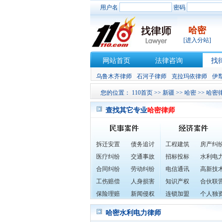
用户名
密码
哈密
[进入分站]
网站首页
法律咨询
找
乌鲁木齐律师
石河子律师
克拉玛依律师
伊
您的位置：
110首页
>>
新疆
>>
哈密
>>
哈密
查找其它专业
哈密律师
拆迁安置
债务追讨
工程建筑
房产纠
医疗纠纷
交通事故
招标投标
水利电
合同纠纷
劳动纠纷
电信通讯
高新技
工伤赔偿
人身损害
知识产权
合伙联
保险理赔
新闻侵权
连锁加盟
个人独
哈密水利电力律师