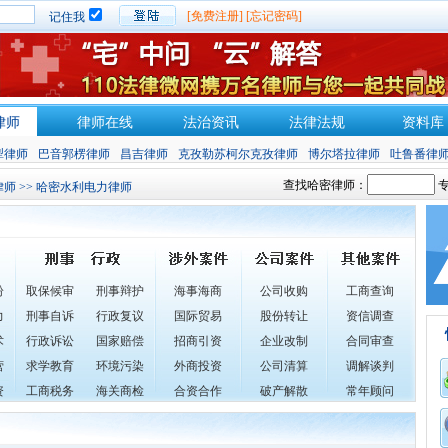
[免费注册]
[忘记密码]
记住我
律师
律师在线
法治资讯
法律法规
资料库
犁律师
巴音郭楞律师
昌吉律师
克孜勒苏柯尔克孜律师
博尔塔拉律师
吐鲁番律
查找哈密律师：
专
律师
>> 哈密水利电力律师
纷
取保候审
刑事辩护
海事海商
公司收购
工商查询
力
刑事自诉
行政复议
国际贸易
股份转让
资信调查
术
行政诉讼
国家赔偿
招商引资
企业改制
合同审查
营
求学教育
环境污染
外商投资
公司清算
调解谈判
资
工商税务
海关商检
合资合作
破产解散
常年顾问