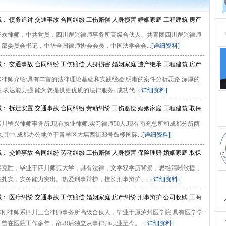
： 债务追讨 交通事故 合同纠纷 工伤赔偿 人身损害 婚姻家庭 工程建筑 房产
王欢律师，中共党员，四川罡兴律师事务所高级合伙人、共青团四川罡兴律师
保候审 刑事辩护
部委员会书记，中华全国律师协会会员，中国法学会会...
[详细资料]
： 交通事故 合同纠纷 工伤赔偿 人身损害 婚姻家庭 遗产继承 工程建筑 房产
张律师介绍:具有丰富的法律理论基础和实践经验.明晰的案件分析思路.深厚的
事辩护 常年顾问
.表达能力强.能为您提供更优质的法律服务. 成功代...
[详细资料]
： 拆迁安置 交通事故 合同纠纷 劳动纠纷 工伤赔偿 婚姻家庭 工程建筑 取保
川罡兴律师事务所.现有执业律师.实习律师50人.现有南充总所和成都分所两
事辩护 常年顾问
.其中.成都办公地位于青羊区大墙西街33号鼓楼国际...
[详细资料]
： 交通事故 合同纠纷 劳动纠纷 工伤赔偿 人身损害 保险理赔 婚姻家庭 取保
蒋克胜，毕业于四川师范大学，具有法律，文学双学历背景，思维清晰敏捷，
事辩护
扎实，实务能力突出。热爱刑事辩护，擅长刑事辩护、...
[详细资料]
： 医疗纠纷 交通事故 工伤赔偿 婚姻家庭 房产纠纷 刑事辩护 公司收购 工商
陈刚律师系四川三合律师事务所高级合伙人，毕业于原泸州医学院,具有医学学
同审查
曾在医院工作多年，辞职后独立从事律师职业至今。...
[详细资料]