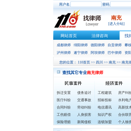
用户名
密码
南充
[进入分站]
网站首页
法律咨询
找
成都律师
绵阳律师
德阳律师
自贡律师
攀
泸州律师
遂宁律师
阿坝律师
巴中律师
资
您的位置：
110首页
>>
四川
>>
南充
>>
南充
查找其它专业
南充律师
拆迁安置
债务追讨
工程建筑
房产纠
医疗纠纷
交通事故
招标投标
水利电
合同纠纷
劳动纠纷
电信通讯
高新技
工伤赔偿
人身损害
知识产权
合伙联
保险理赔
新闻侵权
连锁加盟
个人独