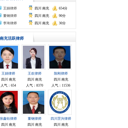
王娟律师
四川 南充
654分
董钢律师
四川 南充
90分
李琦律师
四川 南充
30分
南充活跃律师
王娟律师
王欢律师
陈刚律师
四川 南充
四川 南充
四川 南充
人气：654
人气：8370
人气：11536
张鑫钰律师
董钢律师
四川罡兴律师
事务所律师
四川 南充
四川 南充
四川 南充