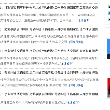
： 行政诉讼 刑事辩护 合同纠纷 劳动纠纷 工伤赔偿 婚姻家庭 工程建筑 交通
四川罡兴律师事务所常驻律师，中华全国律师协会会员，四川省律师协会会
年顾问
市律师协会会员。主要业务领域为刑事辩护、合同纠纷、...
[详细资料]
： 交通事故 合同纠纷 劳动纠纷 工伤赔偿 人身损害 婚姻家庭 遗产继承 消费
勇律师..毕业于四川师范大学法学院.毕业后开始涉足法律服务行业.至今已有
产纠纷 刑事辩护
的法律从业经验.该律师长期致力于合同法.汽车及交通...
[详细资料]
： 债务追讨 交通事故 合同纠纷 劳动纠纷 工伤赔偿 人身损害 婚姻家庭 遗产
四川罡兴律师事务所简介 四川(南充)罡兴律师事务所是一所由四川省司法厅批
产纠纷 刑事辩护
律师事务所.地处南充市顺庆区丰登路繁华地...
[详细资料]
： 劳动纠纷 工伤赔偿 房产纠纷 交通事故 债务追讨 合同纠纷 人身损害 保险
毕业于西华师范大学法学院法学专业,取得国家法律资格A证,毕业后一直从事律
姻家庭 遗产继承
积累了丰富的法律理论知识和实践经验.并成功地代理...
[详细资料]
： 债务追讨 医疗纠纷 交通事故 合同纠纷 劳动纠纷 工伤赔偿 人身损害 婚姻
事辩护 公司犯罪
事律师工作多年.具有较强的理论基础和实践经验...
[详细资料]