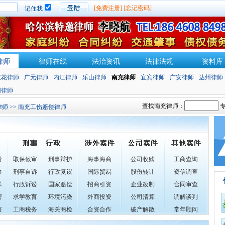
[免费注册]
[忘记密码]
记住我
律师
律师在线
法治资讯
法律法规
资料库
枝花律师
广元律师
内江律师
乐山律师
南充律师
宜宾律师
广安律师
达州律师
阳律师
查找南充律师：
专
律师
>> 南充工伤赔偿律师
纷
取保候审
刑事辩护
海事海商
公司收购
工商查询
力
刑事自诉
行政复议
国际贸易
股份转让
资信调查
术
行政诉讼
国家赔偿
招商引资
企业改制
合同审查
营
求学教育
环境污染
外商投资
公司清算
调解谈判
资
工商税务
海关商检
合资合作
破产解散
常年顾问