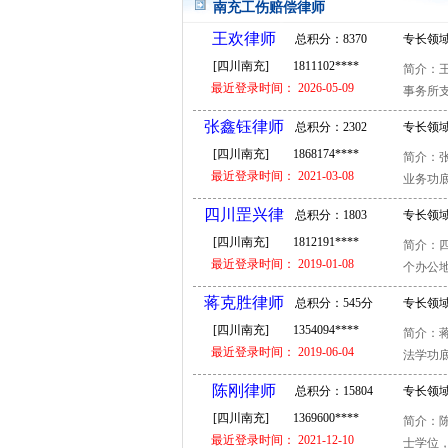
南充工伤赔偿律师
王欢律师
总积分：8370
专长领域
[四川南充]
1811102****
简介：
分
纠纷 取
最近登录时间： 2026-05-09
事务所支
张鑫钰律师
总积分：2302
专长领域
[四川南充]
1868174****
简介：
分
纠纷 刑
最近登录时间： 2021-03-08
业务功底
四川罡兴律
总积分：1803
专长领域
[四川南充]
1812191****
律师
简介：四
分
候审 刑
最近登录时间： 2019-01-08
个办公地
蒋克胜律师
总积分：545分
专长领域
[四川南充]
1354094****
简介：
候审 刑
最近登录时间： 2019-06-04
法学功底
陈刚律师
总积分：15804
专长领域
[四川南充]
1369600****
简介：
分
查询 合
最近登录时间： 2021-12-10
士学位，