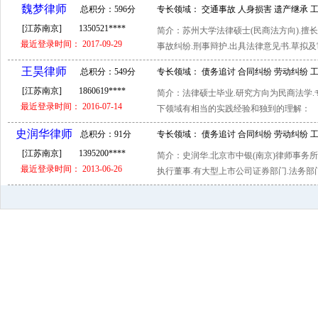
魏梦律师
总积分：596分
专长领域： 交通事故 人身损害 遗产继承 
[江苏南京]
1350521****
简介：苏州大学法律硕士(民商法方向).擅
保险 经济仲裁 刑事辩护
最近登录时间： 2017-09-29
事故纠纷.刑事辩护.出具法律意见书.草拟及审
王昊律师
总积分：549分
专长领域： 债务追讨 合同纠纷 劳动纠纷 
[江苏南京]
1860619****
简介：法律硕士毕业.研究方向为民商法学.专
纠纷 合伙联营 个人独资
最近登录时间： 2016-07-14
下领域有相当的实践经验和独到的理解： 
史润华律师
总积分：91分
专长领域： 债务追讨 合同纠纷 劳动纠纷 
[江苏南京]
1395200****
简介：史润华.北京市中银(南京)律师事务
联营 个人独资 网络法律
最近登录时间： 2013-06-26
执行董事.有大型上市公司证券部门.法务部门