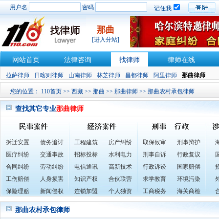
用户名
密码
记住我
那曲
[进入分站]
网站首页
法律咨询
找律师
律师在线
拉萨律师
日喀则律师
山南律师
林芝律师
昌都律师
阿里律师
那曲律师
您的位置：
110首页
>>
西藏
>>
那曲
>>
那曲律师
>> 那曲农村承包律师
查找其它专业
那曲律师
拆迁安置
债务追讨
工程建筑
房产纠纷
取保候审
刑事辩护
医疗纠纷
交通事故
招标投标
水利电力
刑事自诉
行政复议
合同纠纷
劳动纠纷
电信通讯
高新技术
行政诉讼
国家赔偿
工伤赔偿
人身损害
知识产权
合伙联营
求学教育
环境污染
保险理赔
新闻侵权
连锁加盟
个人独资
工商税务
海关商检
那曲农村承包律师