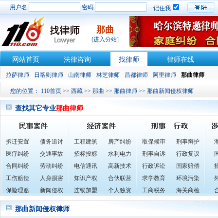
用户名
密码
记住我
那曲
[进入分站]
网站首页
法律咨询
找律师
律师在线
拉萨律师
日喀则律师
山南律师
林芝律师
昌都律师
阿里律师
那曲律师
您的位置：
110首页
>>
西藏
>>
那曲
>>
那曲律师
>> 那曲新闻侵权律师
查找其它专业
那曲律师
拆迁安置
债务追讨
工程建筑
房产纠纷
取保候审
刑事辩护
医疗纠纷
交通事故
招标投标
水利电力
刑事自诉
行政复议
合同纠纷
劳动纠纷
电信通讯
高新技术
行政诉讼
国家赔偿
工伤赔偿
人身损害
知识产权
合伙联营
求学教育
环境污染
保险理赔
新闻侵权
连锁加盟
个人独资
工商税务
海关商检
那曲新闻侵权律师