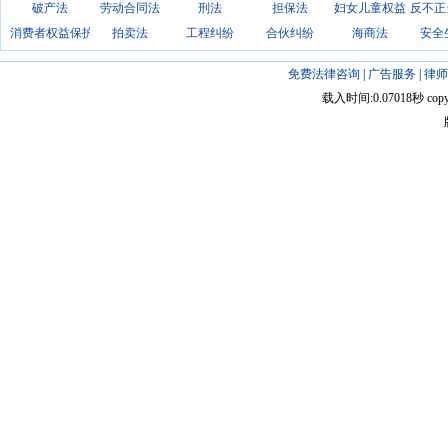
破产法
劳动合同法
刑法
担保法
妇女儿童权益
反不正
消费者权益保护法
拍卖法
工程纠纷
合伙纠纷
海商法
安全
免费法律咨询
|
广告服务
|
律师
载入时间:0.07018秒 copyright