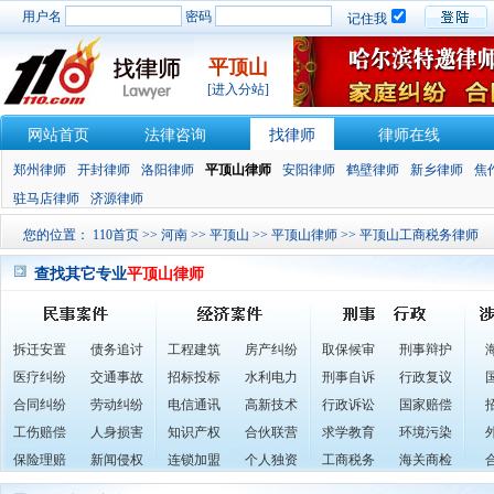
用户名
密码
记住我
平顶山
[进入分站]
网站首页
法律咨询
找律师
律师在线
郑州律师
开封律师
洛阳律师
平顶山律师
安阳律师
鹤壁律师
新乡律师
焦
驻马店律师
济源律师
您的位置：
110首页
>>
河南
>>
平顶山
>>
平顶山律师
>> 平顶山工商税务律师
查找其它专业
平顶山律师
拆迁安置
债务追讨
工程建筑
房产纠纷
取保候审
刑事辩护
医疗纠纷
交通事故
招标投标
水利电力
刑事自诉
行政复议
合同纠纷
劳动纠纷
电信通讯
高新技术
行政诉讼
国家赔偿
工伤赔偿
人身损害
知识产权
合伙联营
求学教育
环境污染
保险理赔
新闻侵权
连锁加盟
个人独资
工商税务
海关商检