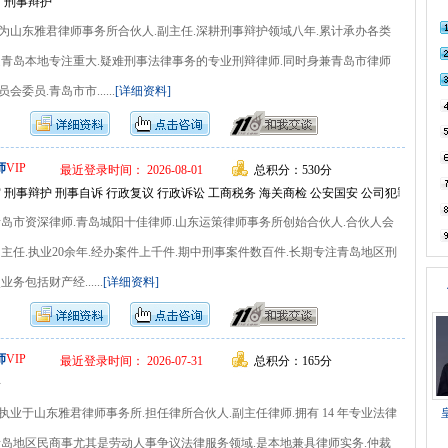
 刑事辩护
为山东雅君律师事务所合伙人.副主任.深耕刑事辩护领域八年.累计承办各类
是青岛本地专注重大.疑难刑事法律事务的专业刑辩律师.同时身兼青岛市律师
委员.青岛市市......
[详细资料]
师
VIP
最近登录时间： 2026-08-01
总积分：530分
 刑事辩护 刑事自诉 行政复议 行政诉讼 工商税务 海关商检 公安国安 公司犯罪 海事
青岛市资深律师.青岛城阳十佳律师.山东运策律师事务所创始合伙人.合伙人会
主任.执业20余年.经办案件上千件.期中刑事案件数百件.长期专注青岛地区刑
务包括财产经......
[详细资料]
师
VIP
最近登录时间： 2026-07-31
总积分：165分
纷
业于山东雅君律师事务所.担任律所合伙人.副主任律师.拥有 14 年专业法律
青岛地区民商事尤其是劳动人事争议法律服务领域.是本地兼具律师实务.仲裁