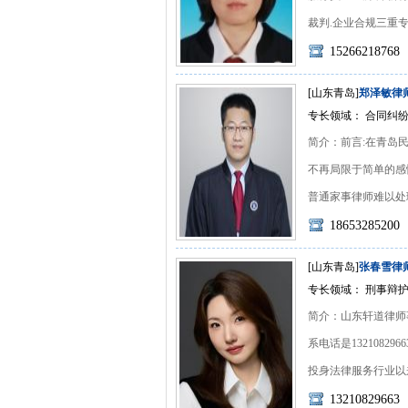
裁判.企业合规三重专业
15266218768
[山东青岛]
郑泽敏律
专长领域： 合同纠纷
简介：前言:在青岛
不再局限于简单的感情
普通家事律师难以处理代
18653285200
[山东青岛]
张春雪律
专长领域： 刑事辩
简介：山东轩道律师
系电话是1321082
投身法律服务行业以来，
13210829663