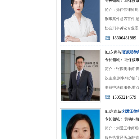
专长领域： 取保候审
简介：孙伟伟律师现
刑事案件超四百件.
协会刑事诉讼专业委员会
18306481889
[山东青岛]
张振明律
专长领域： 取保候审
简介：张振明律师.
议主席.刑事辩护部门
事辩护法律服务.重点业
15053214579
[山东青岛]
刘爱玉律
专长领域： 劳动纠
简介：刘爱玉律师现执
服务执业经历.深耕