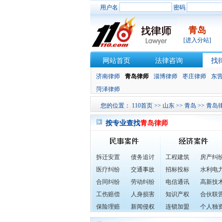
用户名
密码
青岛
[进入分站]
网站首页
法律咨询
找
济南律师
青岛律师
淄博律师
枣庄律师
东
菏泽律师
您的位置：
110首页
>>
山东
>>
青岛
>>
青岛
按专业查找
青岛律师
拆迁安置
债务追讨
工程建筑
房产纠
医疗纠纷
交通事故
招标投标
水利电
合同纠纷
劳动纠纷
电信通讯
高新技
工伤赔偿
人身损害
知识产权
合伙联
保险理赔
新闻侵权
连锁加盟
个人独