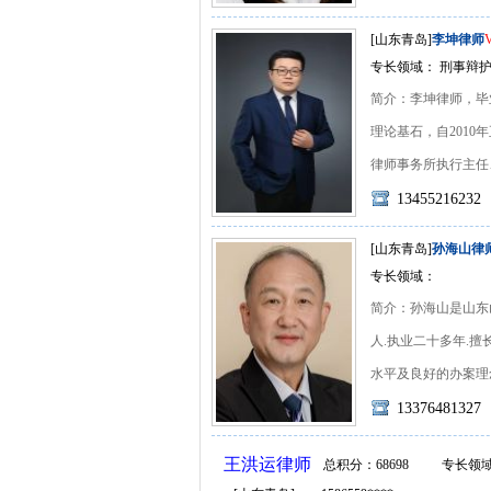
[山东青岛]
李坤律师
专长领域： 刑事辩
简介：李坤律师，毕
理论基石，自201
律师事务所执行主任、刑
13455216232
[山东青岛]
孙海山律
专长领域：
简介：孙海山是山东
人.执业二十多年.
水平及良好的办案理念.
13376481327
王洪运律师
总积分：68698
专长领域