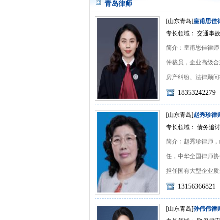
青岛律师
[山东青岛]
皇甫思佳
专长领域： 交通事故
简介：皇甫思佳律师
仲裁员，企业高级合
房产纠纷、法律顾问等案
18353242279
[山东青岛]
赵秀珍律
专长领域： 债务追讨
简介：赵秀珍律师，
任，中华全国律师协
担任国有大型企业质量管理
13156366821
[山东青岛]
孙伟伟律