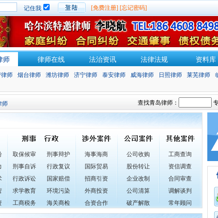
[免费注册]
[忘记密码]
记住我
律师
律师在线
法治资讯
法律法规
资料库
营律师
烟台律师
潍坊律师
济宁律师
泰安律师
威海律师
日照律师
莱芜律师
查找青岛律师：
专
律师
纷
取保候审
刑事辩护
海事海商
公司收购
工商查询
力
刑事自诉
行政复议
国际贸易
股份转让
资信调查
术
行政诉讼
国家赔偿
招商引资
企业改制
合同审查
营
求学教育
环境污染
外商投资
公司清算
调解谈判
资
工商税务
海关商检
合资合作
破产解散
常年顾问