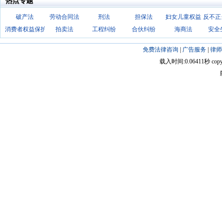
热点专题
破产法
劳动合同法
刑法
担保法
妇女儿童权益
反不正
消费者权益保护法
拍卖法
工程纠纷
合伙纠纷
海商法
安全
免费法律咨询
|
广告服务
|
律师
载入时间:0.06411秒 copyright