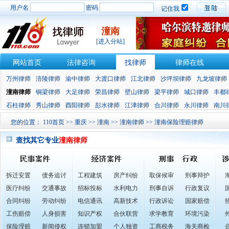
用户名
密码
记住我
潼南
[进入分站]
网站首页
法律咨询
找律师
律师在线
万州律师
涪陵律师
渝中律师
大渡口律师
江北律师
沙坪坝律师
九龙坡律师
潼南律师
铜梁律师
大足律师
荣昌律师
壁山律师
梁平律师
城口律师
丰都
石柱律师
秀山律师
酉阳律师
彭水律师
江津律师
合川律师
永川律师
南川
您的位置：
110首页
>>
重庆
>>
潼南
>>
潼南律师
>> 潼南保险理赔律师
查找其它专业
潼南律师
拆迁安置
债务追讨
工程建筑
房产纠纷
取保候审
刑事辩护
医疗纠纷
交通事故
招标投标
水利电力
刑事自诉
行政复议
合同纠纷
劳动纠纷
电信通讯
高新技术
行政诉讼
国家赔偿
工伤赔偿
人身损害
知识产权
合伙联营
求学教育
环境污染
保险理赔
新闻侵权
连锁加盟
个人独资
工商税务
海关商检