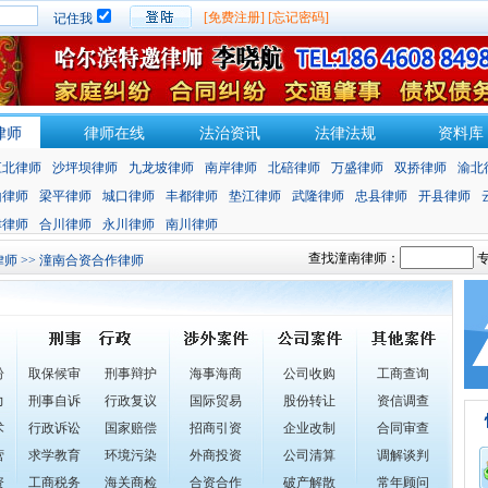
[免费注册]
[忘记密码]
记住我
律师
律师在线
法治资讯
法律法规
资料库
江北律师
沙坪坝律师
九龙坡律师
南岸律师
北碚律师
万盛律师
双挢律师
渝北
山律师
梁平律师
城口律师
丰都律师
垫江律师
武隆律师
忠县律师
开县律师
津律师
合川律师
永川律师
南川律师
查找潼南律师：
专
律师
>> 潼南合资合作律师
纷
取保候审
刑事辩护
海事海商
公司收购
工商查询
力
刑事自诉
行政复议
国际贸易
股份转让
资信调查
术
行政诉讼
国家赔偿
招商引资
企业改制
合同审查
营
求学教育
环境污染
外商投资
公司清算
调解谈判
资
工商税务
海关商检
合资合作
破产解散
常年顾问