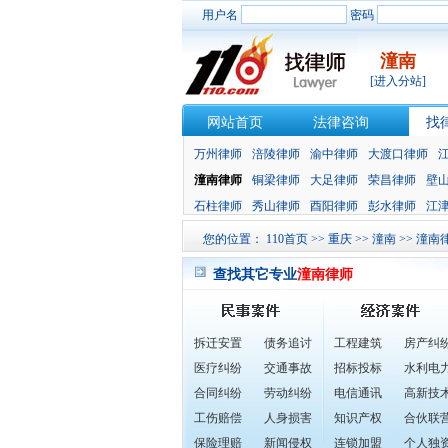
用户名
密码
潼南
[进入分站]
网站首页
法律咨询
找
万州律师
涪陵律师
渝中律师
大渡口律师
潼南律师
铜梁律师
大足律师
荣昌律师
壁
石柱律师
秀山律师
酉阳律师
彭水律师
江
您的位置：
110首页
>>
重庆
>>
潼南
>>
潼南
查找其它专业
潼南律师
拆迁安置
债务追讨
工程建筑
房产纠
医疗纠纷
交通事故
招标投标
水利电
合同纠纷
劳动纠纷
电信通讯
高新技
工伤赔偿
人身损害
知识产权
合伙联
保险理赔
新闻侵权
连锁加盟
个人独