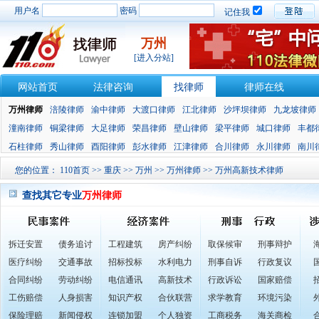
用户名
密码
记住我
万州
[进入分站]
网站首页
法律咨询
找律师
律师在线
万州律师
涪陵律师
渝中律师
大渡口律师
江北律师
沙坪坝律师
九龙坡律师
潼南律师
铜梁律师
大足律师
荣昌律师
壁山律师
梁平律师
城口律师
丰都
石柱律师
秀山律师
酉阳律师
彭水律师
江津律师
合川律师
永川律师
南川
您的位置：
110首页
>>
重庆
>>
万州
>>
万州律师
>> 万州高新技术律师
查找其它专业
万州律师
拆迁安置
债务追讨
工程建筑
房产纠纷
取保候审
刑事辩护
医疗纠纷
交通事故
招标投标
水利电力
刑事自诉
行政复议
合同纠纷
劳动纠纷
电信通讯
高新技术
行政诉讼
国家赔偿
工伤赔偿
人身损害
知识产权
合伙联营
求学教育
环境污染
保险理赔
新闻侵权
连锁加盟
个人独资
工商税务
海关商检