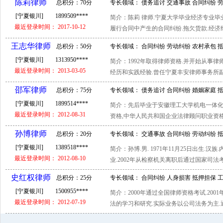
陈莉律师
总积分：70分
专长领域： 债务追讨 交通事故 合同纠纷 
[宁夏银川]
1899509****
简介：陈莉 律师.宁夏大学毕业经济专业毕业
辩护 工商查询 文书代理
最近登录时间： 2017-10-12
履行合同中产生的合同纠纷.拖欠货款.经济纠纷
王志华律师
总积分：50分
专长领域： 合同纠纷 劳动纠纷 农村承包 
[宁夏银川]
1313950****
简介：1992年取得律师资格.并开始从事律
顾问
最近登录时间： 2013-03-05
经历和实践经验.曾任宁夏丰安律师事务所副主任
邵军律师
总积分：75分
专长领域： 债务追讨 合同纠纷 婚姻家庭 
[宁夏银川]
1899514****
简介：先后毕业于安徽理工大学机电一体化
辩护 涉外仲裁 常年顾问
最近登录时间： 2012-08-31
资格,中华人民共和国企业法律顾问职业资格,大
孙博律师
总积分：20分
专长领域： 交通事故 合同纠纷 劳动纠纷 
[宁夏银川]
1389518****
简介：孙博.男. 1971年11月25日出生.
转让 公司清算 破产解散
最近登录时间： 2012-08-10
业.2002年从检察机关离职后通过国家司法考试
史红权律师
总积分：25分
专长领域： 合同纠纷 人身损害 抵押担保 
[宁夏银川]
1500955****
简介：2000年通过全国律师资格考试.200
收购 资信调查 常年顾问
最近登录时间： 2012-07-19
法的学习和研究.实际业务以公司法务为主.通