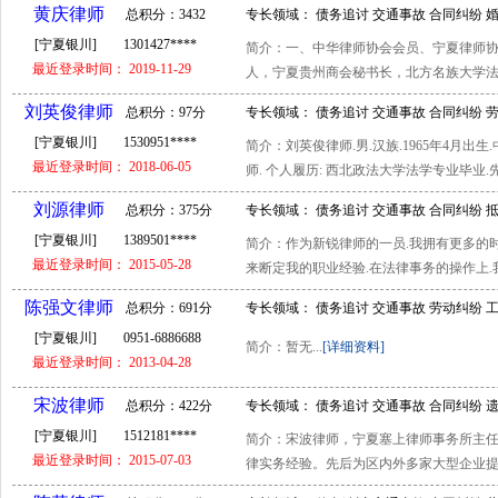
黄庆律师
总积分：3432
专长领域： 债务追讨 交通事故 合同纠纷 
[宁夏银川]
1301427****
简介：一、中华律师协会会员、宁夏律师
分
辩护 合同审查 常年顾问
最近登录时间： 2019-11-29
人，宁夏贵州商会秘书长，北方名族大学法学
刘英俊律师
总积分：97分
专长领域： 债务追讨 交通事故 合同纠纷 
[宁夏银川]
1530951****
简介：刘英俊律师.男.汉族.1965年4月出
辩护
最近登录时间： 2018-06-05
师. 个人履历: 西北政法大学法学专业毕业.先
刘源律师
总积分：375分
专长领域： 债务追讨 交通事故 合同纠纷 
[宁夏银川]
1389501****
简介：作为新锐律师的一员.我拥有更多的
辩护 行政诉讼 常年顾问
最近登录时间： 2015-05-28
来断定我的职业经验.在法律事务的操作上.我更
陈强文律师
总积分：691分
专长领域： 债务追讨 交通事故 劳动纠纷 
[宁夏银川]
0951-6886688
辩护 工商查询 常年顾问
简介：暂无...
[详细资料]
最近登录时间： 2013-04-28
宋波律师
总积分：422分
专长领域： 债务追讨 交通事故 合同纠纷 
[宁夏银川]
1512181****
简介：宋波律师，宁夏塞上律师事务所主
辩护 股份转让 常年顾问
最近登录时间： 2015-07-03
律实务经验。先后为区内外多家大型企业提供