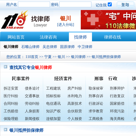
用户名
密码
记住我
银川
[进入分站]
网站首页
法律咨询
找律师
律师在线
银川律师
石嘴山律师
吴忠律师
固原律师
中卫律师
您的位置：
110首页
>>
宁夏
>>
银川
>>
银川律师
>> 银川抵押担保律师
查找其它专业
银川律师
拆迁安置
债务追讨
工程建筑
房产纠纷
取保候审
刑事辩护
医疗纠纷
交通事故
招标投标
水利电力
刑事自诉
行政复议
合同纠纷
劳动纠纷
电信通讯
高新技术
行政诉讼
国家赔偿
工伤赔偿
人身损害
知识产权
合伙联营
求学教育
环境污染
保险理赔
新闻侵权
连锁加盟
个人独资
工商税务
海关商检
银川抵押担保律师