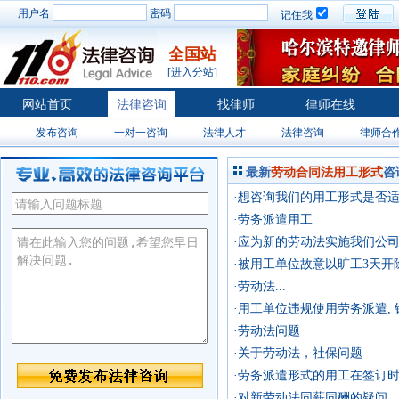
用户名
密码
记住我
全国站
[进入分站]
网站首页
法律咨询
找律师
律师在线
发布咨询
一对一咨询
法律人才
法律咨询
律师合
最新
劳动合同法用工形式
咨
·想咨询我们的用工形式是否
·劳务派遣用工
·应为新的劳动法实施我们公
和其他公司签合同如果我们不
·被用工单位故意以旷工3天
·劳动法...
·用工单位违规使用劳务派遣, 
·劳动法问题
·关于劳动法，社保问题
·劳务派遣形式的用工在签订
合法权益？
·对新劳动法同薪同酬的疑问