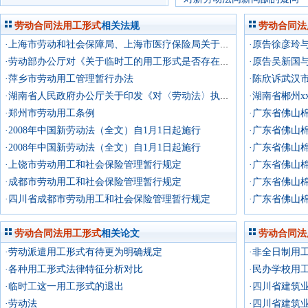
劳动合同法用工形式
相关法规
劳动合同法
·原告徐彦玲
·上海市劳动和社会保障局、上海市医疗保险局关于实行小时工用工形式的若干规定（试行）的通知
·劳动部办公厅对《关于临时工的用工形式是否存在等问题的请示》的复函
·萍乡市劳动用工管理暂行办法
·湖南省郴州
·湖南省人民政府办公厅关于印发《对〈劳动法〉执法检查所提问题的整改意见》的通知
·郑州市劳动用工条例
·广东省佛山
·2008年中国新劳动法（全文）自1月1日起施行
·广东省佛山
·2008年中国新劳动法（全文）自1月1日起施行
·广东省佛山
·上饶市劳动用工和社会保险管理暂行规定
·广东省佛山
·成都市劳动用工和社会保险管理暂行规定
·广东省佛山
·四川省成都市劳动用工和社会保险管理暂行规定
·广东省佛山
劳动合同法用工形式
相关论文
劳动合同法
·劳动派遣用工形式有待更为明确规定
·非全日制用
·各种用工形式法律特征分析对比
·民办学校用
·临时工这一用工形式的退出
·四川省建筑
·劳动法
·四川省建筑