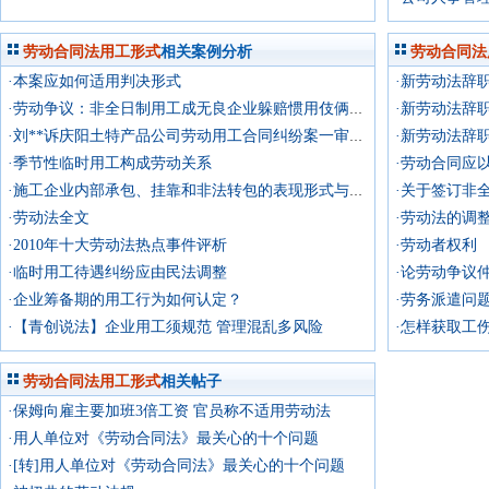
劳动合同法用工形式
相关案例分析
劳动合同法
·本案应如何适用判决形式
·新劳动法辞
·新劳动法辞
·劳动争议：非全日制用工成无良企业躲赔惯用伎俩，且看律师如何拆穿其狡辩——廖锐斌律师
·新劳动法辞
·刘**诉庆阳土特产品公司劳动用工合同纠纷案一审代理词
·季节性临时用工构成劳动关系
·劳动合同应
·关于签订非
·施工企业内部承包、挂靠和非法转包的表现形式与法律责任研究
·劳动法全文
·劳动法的调
·2010年十大劳动法热点事件评析
·劳动者权利
·临时用工待遇纠纷应由民法调整
·论劳动争议
·企业筹备期的用工行为如何认定？
·劳务派遣问
·【青创说法】企业用工须规范 管理混乱多风险
·怎样获取工
劳动合同法用工形式
相关帖子
·保姆向雇主要加班3倍工资 官员称不适用劳动法
·用人单位对《劳动合同法》最关心的十个问题
·[转]用人单位对《劳动合同法》最关心的十个问题