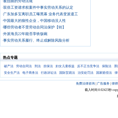
·被扭曲的劳动法规
·双倍工资请求权案件中事实劳动关系的认定
·广东加多宝离职员工曝黑幕 业务代表变派遣工
·中国最大的狼性企业，中国移动没人性
·哪些劳动者不受劳动合同法保护【转】
·外派海员22年能否享铁饭碗
·事实劳动关系履行、终止或解除风险分析
热点专题
破产法
劳动合同法
刑法
担保法
妇女儿童权益
反不正当竞争法
保险法
票
安全生产法
电子商务法
行政诉讼法
国际贸易法
治安处罚法
国家赔偿法
律
免费法律咨询
|
广告服务
|
律师
载入时间:0.02423秒 copyright