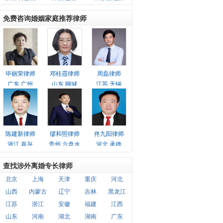
免费咨询婚姻家庭推荐律师
毕丽荣律师
邓桂霞律师
周磊律师
广东 广州
山东 聊城
江苏 无锡
陈建新律师
缪和照律师
佟九阳律师
浙江 嘉兴
贵州 六盘水
河北 承德
查找涉外离婚专长律师
北京
上海
天津
重庆
河北
山西
内蒙古
辽宁
吉林
黑龙江
江苏
浙江
安徽
福建
江西
山东
河南
湖北
湖南
广东