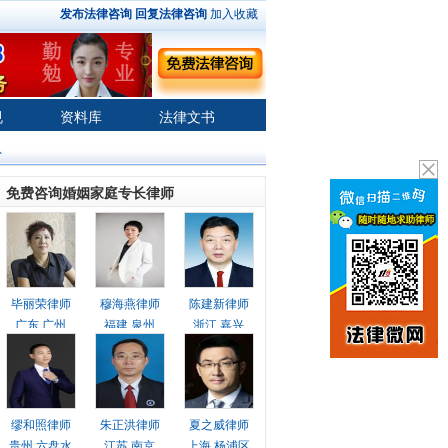
发布法律咨询
回复法律咨询
加入收藏
规
资料库
法律文书
息
免费咨询婚姻家庭专长律师
毕丽荣律师
穆海燕律师
陈建新律师
广东 广州
福建 泉州
浙江 嘉兴
缪和照律师
朱正洪律师
夏之威律师
贵州 六盘水
江苏 南京
上海 杨浦区