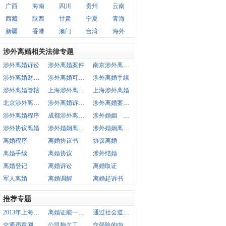
广西
海南
四川
贵州
云南
西藏
陕西
甘肃
宁夏
青海
新疆
香港
澳门
台湾
海外
涉外离婚相关法律专题
涉外离婚诉讼
涉外离婚案件
南京涉外离婚律师
涉外离婚财产分割
涉外离婚可以委托吗
涉外离婚手续
涉外离婚管辖
上海涉外离婚律师
上海涉外离婚
北京涉外离婚律师
涉外离婚诉讼书
涉外离婚案件管辖
涉外离婚程序
成都涉外离婚律师
涉外婚姻 离婚
涉外协议离婚
涉外婚姻离婚手续
涉外婚姻离婚程序
离婚程序
离婚协议书
协议离婚
离婚手续
离婚协议
涉外结婚
离婚登记
离婚诉讼
离婚取证
军人离婚
离婚调解
离婚起诉书
推荐专题
2013年上海社保缴纳方案
离婚证能一直证明本人单身吗
通过社会道德方面能打离婚官司行吗
交通违章网上交费不要扣分
公司拖欠工资处罚办法
交强险的内容是什么