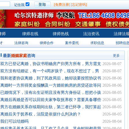
[免费注册]
[忘记密码]
记住我
律师
律师在线
律师热线
法治资讯
法律法
才
法律咨询
律师合作
案件委托
求职信息
招聘信
最新
婚姻家庭
咨询
更多
·双方已登记离婚，协议书明确房产归男方所有，男方需支
2026-08-07
付女方部分房款。后因
·双方没有结婚证，有一个4周岁孩子，现在不想过了，男
2026-08-07
方不同意我把孩子带走
·我和老婆协议离婚，到了民政局后，她却说要按照协议书
2026-08-06
里写的先付给她一笔补
·离婚时一方所得奖金报酬及一方婚前购房的房贷还款等问
2026-08-06
题。
·已婚情况下，没有出生证明且没有男方身份证，想把小孩
2026-08-05
户口上到女方名下该如
·离婚后再婚是否可以回前夫家争取抚养权？需要具备哪些
2026-08-05
条件？
·男方在婚姻关系存续期间出轨，第三者已怀孕，我打算起
2026-08-05
诉离婚，并要求对方进
·离婚后关于抚养权，法院是依据什么判决的？
2026-08-05
·我们可以结婚吗
2026-08-04
·婚后妻子基本不干活，只工作了几个月，其余时间都是我
2026-08-04