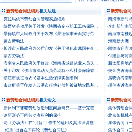
新劳动合同法细则
相关法规
新劳动合同
·克拉玛依市劳动合同管理实施细则
·李红新与南
·陕西省劳动厅关于颁发《陕西省企业职工工伤保险实施细则（试行）》的通知
·景德镇市人民政府关于发布《景德镇市全面实行劳动合同制度实施细则》的通知
·蒙古劳动法
·海南新大洲
·长沙市人民政府办公厅印发《关于深化市属国有企业改革的实施细则》的通知
·蒙古劳动法
·付建新与河
·海南省人民政府关于修改《海南省城镇从业人员失业保险条例实施细则》的决定
·姚金虎诉海
·关于印发《佛山市流动人员劳动就业和社会保障管理实施细则》的通知
·镇江市被征地农民基本生活保障实施细则
·晨晓诉海南
·胡仲杰诉海
·市政府关于印发连云港市征地补偿和被征地农民基本生活保障实施细则的通知
新劳动合同法细则
相关论文
新劳动合同
·集体劳动合
·新体制下罪犯劳动改造制度问题研究——基于完善监狱法规的维度
·论新形势下的劳动者权利的保护
·论《劳动法》在“引智”工作中的适用及其法律调整
·集体合同（
·“细则”出台在即再论《劳动合同法》
·集体合同（