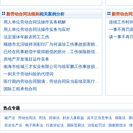
新劳动合同法细则
相关案例分析
新劳动合同
·用人单位劳动合同法操作实务精解
·连续工作时
·用人单位劳动合同法操作实务与应对
·一事不再罚
·法定退休年龄农民工工伤
·谈一事不再
·顺德市北滘镇祥润彩印厂与何淑珍工伤事故损害赔偿纠纷上诉案
·已经在民事赔偿中获得赔偿的部分，工伤保险赔偿中不再重复支付，
·房地产开发项目运作实务
·南海市桂城三才实业有限公司与徐军鹏工伤事故损害赔偿纠纷上诉案
·一则关于劳动纠纷的代理词
·医疗期内劳动合同期满，劳动合同应当延续至医疗期满时终止
·国际工程承包合同
热点专题
破产法
劳动合同法
刑法
担保法
妇女儿童权益
反不正当竞争法
保险法
票
安全生产法
电子商务法
行政诉讼法
国际贸易法
治安处罚法
国家赔偿法
律