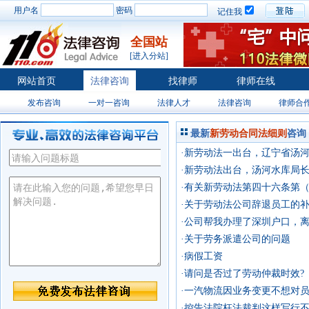
用户名
密码
记住我
全国站
[进入分站]
网站首页
法律咨询
找律师
律师在线
发布咨询
一对一咨询
法律人才
法律咨询
律师合
最新
新劳动合同法细则
咨询
·新劳动法一出台，辽宁省汤
合理？
·新劳动法出台，汤河水库局
不合理？
·有关新劳动法第四十六条第
·关于劳动法公司辞退员工的
·公司帮我办理了深圳户口，
五条规定只有培训及竞业限制
·关于劳务派遣公司的问题
·病假工资
·请问是否过了劳动仲裁时效?
·一汽物流因业务变更不想对
了个下家，还带强迫性质！这
·控告法院枉法裁判这样写行