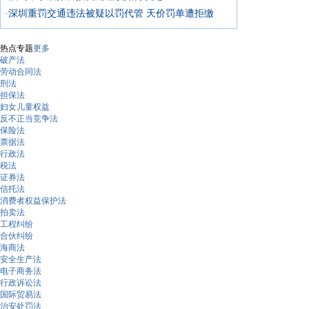
·深圳重罚交通违法被疑以罚代管 天价罚单遭拒缴
热点专题
更多
破产法
劳动合同法
刑法
担保法
妇女儿童权益
反不正当竞争法
保险法
票据法
行政法
税法
证券法
信托法
消费者权益保护法
拍卖法
工程纠纷
合伙纠纷
海商法
安全生产法
电子商务法
行政诉讼法
国际贸易法
治安处罚法