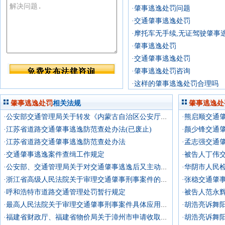
·肇事逃逸处罚问题
·交通肇事逃逸处罚
·摩托车无手续,无证驾驶肇事
·肇事逃逸处罚
·交通肇事逃逸处罚
·肇事逃逸处罚咨询
·这样的肇事逃逸处罚合理吗
肇事逃逸处罚
相关法规
肇事逃逸处
·熊启顺交通
·公安部交通管理局关于转发《内蒙古自治区公安厅道路交通肇事逃逸案件查辑办法》（试行）的通知
·江苏省道路交通肇事逃逸防范查处办法(已废止)
·颜少锋交通
·江苏省道路交通肇事逃逸防范查处办法
·孟志强交通
·交通肇事逃逸案件查缉工作规定
·被告人丁伟
·华阴市人民
·公安部、交通管理局关于对交通肇事逃逸后又主动投案的当事人实施行政处罚有关问题的答复
·张稳交通肇
·浙江省高级人民法院关于审理交通肇事刑事案件的若干意见
·呼和浩特市道路交通管理处罚暂行规定
·被告人范永
·最高人民法院关于审理交通肇事刑事案件具体应用法律若干问题的解释
·福建省财政厅、福建省物价局关于漳州市申请收取违章超速行驶的机动车辆及肇事后逃逸车辆监控费的批复