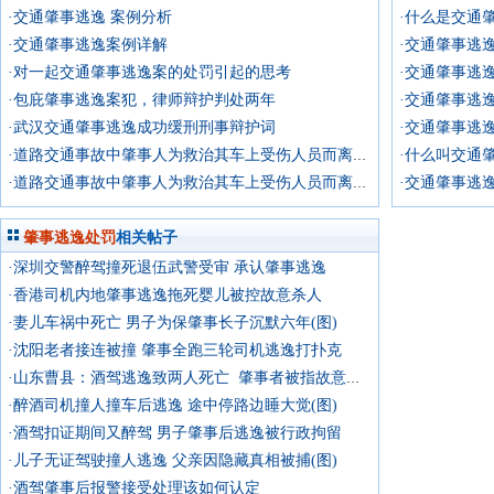
·交通肇事逃逸 案例分析
·什么是交通
·交通肇事逃逸案例详解
·交通肇事逃
·对一起交通肇事逃逸案的处罚引起的思考
·交通肇事逃
·包庇肇事逃逸案犯，律师辩护判处两年
·交通肇事逃
·武汉交通肇事逃逸成功缓刑刑事辩护词
·交通肇事逃
·什么叫交通
·道路交通事故中肇事人为救治其车上受伤人员而离开事故现场是否构成肇事逃逸
·交通肇事逃
·道路交通事故中肇事人为救治其车上受伤人员而离开事故现场是否构成肇事逃逸
肇事逃逸处罚
相关帖子
·深圳交警醉驾撞死退伍武警受审 承认肇事逃逸
·香港司机内地肇事逃逸拖死婴儿被控故意杀人
·妻儿车祸中死亡 男子为保肇事长子沉默六年(图)
·沈阳老者接连被撞 肇事全跑三轮司机逃逸打扑克
·山东曹县：酒驾逃逸致两人死亡 肇事者被指故意杀人
·醉酒司机撞人撞车后逃逸 途中停路边睡大觉(图)
·酒驾扣证期间又醉驾 男子肇事后逃逸被行政拘留
·儿子无证驾驶撞人逃逸 父亲因隐藏真相被捕(图)
·酒驾肇事后报警接受处理该如何认定