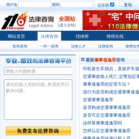
用户名
密码
记住我
全国站
[进入分站]
网站首页
法律咨询
找律师
律师在线
发布咨询
一对一咨询
法律人才
法律咨询
律师合
最新
肇事逃逸罪
咨询
·司机发生车祸后，直接开车
·交通事故致人死亡,交警划定
·肇事逃逸罪的定罪方法？
·该行为是否构成交通肇事逃
·交通肇事逃逸罪
·是否构成交通肇事逃逸罪
·是否可定交通肇事逃逸罪
·这样算肇事逃逸罪吗
·怎样认定交通肇事逃逸罪
·肇事逃逸罪或過以殺人罪