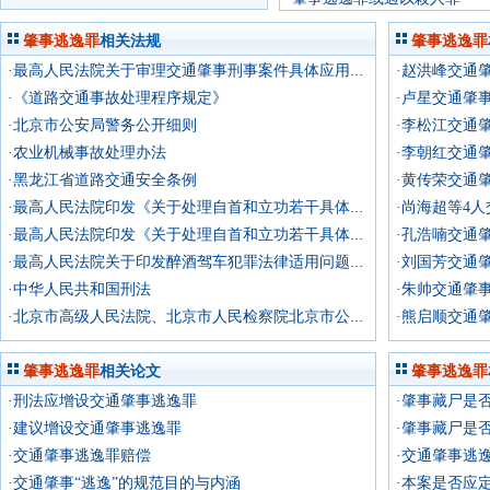
肇事逃逸罪
相关法规
肇事逃逸罪
·赵洪峰交通
·最高人民法院关于审理交通肇事刑事案件具体应用法律若干问题的解释
·《道路交通事故处理程序规定》
·卢星交通肇
·北京市公安局警务公开细则
·李松江交通
·农业机械事故处理办法
·李朝红交通
·黑龙江省道路交通安全条例
·黄传荣交通
·尚海超等4
·最高人民法院印发《关于处理自首和立功若干具体问题的意见》的通知
·孔浩喃交通
·最高人民法院印发《关于处理自首和立功若干具体问题的意见》的通知
·最高人民法院关于印发醉酒驾车犯罪法律适用问题指导意见及相关典型案例的通知
·中华人民共和国刑法
·朱帅交通肇
·熊启顺交通
·北京市高级人民法院、北京市人民检察院北京市公安局、北京市监狱管理局关于对监所罪犯假释工作的规定
肇事逃逸罪
相关论文
肇事逃逸罪
·刑法应增设交通肇事逃逸罪
·肇事藏尸是
·建议增设交通肇事逃逸罪
·肇事藏尸是
·交通肇事逃逸罪赔偿
·交通肇事逃
·交通肇事“逃逸”的规范目的与内涵
·本案是否应