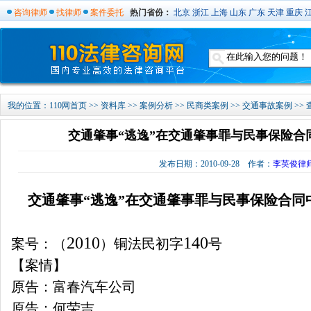
咨询律师
找律师
案件委托
热门省份：
北京
浙江
上海
山东
广东
天津
重庆
我的位置：
110网首页
>>
资料库
>>
案例分析
>>
民商类案例
>>
交通事故案例
>>
交通肇事“逃逸”在交通肇事罪与民事保险合
发布日期：2010-09-28 作者：
李英俊律
交通肇事“逃逸”在交通肇事罪与民事保险合同
2010
140
案号：（
）铜法民初字
号
【案情】
原告：富春汽车公司
原告：何荣吉