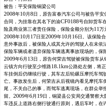
被告：平安保险铜梁公司
2008
10
8
年
月
日
，原告富春汽车公司与被告平安
CF0188
合同，为挂靠在其名下的渝
号自卸货车
11
险及商业第三者责任保险，保险金额分别为
万
2008
10
17
2009
10
16
年
月
日
至
年
月
日
。该保险合
意外事故后，被保险人或其允许的驾驶人在未依
保险车辆或者遗弃保险车辆逃离事故现场的，保
2009
6
13
年
月
日
，原告何荣吉驾驶被保险货车从
18.1km
云镇方向行驶至少维路
公路处左侧，将
车挂倒后仍继续行驶，其车左后轮碾压摩托车驾
亡。事故发生后，何荣吉从后视镜内看见摩托车
尾，不关自己的事，而驾车逃离现场，在群众举
2009
6
19
留。
年
月
日
，铜梁县公安局交通警察大
车违反上道路右侧行驶通行原则，遇后车时，在