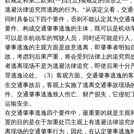
(
)
(
)
款规定和第二款第
一
至
五
项规定的情形之一，
逃避法律追究而逃跑的行为。”从该定义看，交
同时具备以下四个要件，否则不能认定其为交通
要件。构成交通肇事逃逸的主体，既可以是机动
可以是非机动车的驾驶人员，同时还可能是行人
肇事逃逸的主观方面是故意逃离，即肇事者明知
故，考虑到后果严重，将会受到法律上的追究而
者逃离现场不是为逃避法律追究，即使后果十分
3
罪逃逸论处。（
）客观方面。交通肇事逃逸的客
生交通事故后，客观上实施了逃离交通事故现场
件。交通肇事逃逸致人伤亡、财产损失，它侵犯
运输安全。
在交通肇事逃逸四个要件中，最重要的就是主观和
置的目的是在于加重处罚主观上有逃避法律追究
离现场的交通肇事行为，因此，在认定肇事逃逸