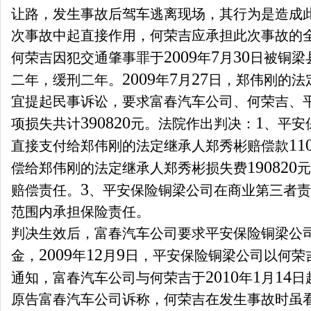
让路，发生事故后驾车逃离现场，其行为是造成
次事故中起直接作用，何荣吉应承担此次事故的
2009
7
30
何荣吉因犯交通肇事罪于
年
月
日
被铜梁
2009
7
27
二年，缓刑二年。
年
月
日
，郑伟刚的法
宜提起民事诉讼，要求富春汽车公司、何荣吉、
390820
1
项损失共计
元。法院作出判决：
、平安
11
直接支付给郑伟刚的法定继承人郑秀彬赔偿款
190820
偿给郑伟刚的法定继承人郑秀彬损失费
元
3
赔偿责任。
、平安保险铜梁公司在商业第三者责
范围内承担保险责任。
判决生效后，富春汽车公司要求平安保险铜梁公
2009
12
9
金，
年
月
日，平安保险铜梁公司以何荣
2010
1
14
通知，富春汽车公司与何荣吉于
年
月
日
原告富春汽车公司诉称，何荣吉在发生事故时虽