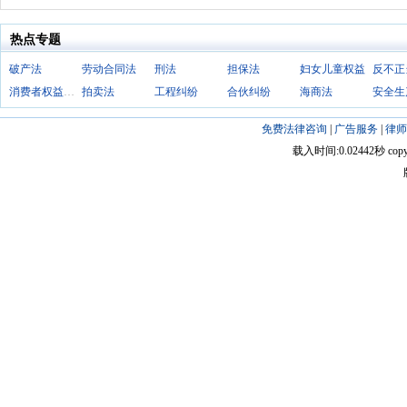
热点专题
破产法
劳动合同法
刑法
担保法
妇女儿童权益
消费者权益保护法
拍卖法
工程纠纷
合伙纠纷
海商法
安全生
免费法律咨询
|
广告服务
|
律师
载入时间:0.02442秒 copyright