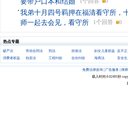
要带户口本和结婚
1个回答
0
我弟十月四号羁押在福清看守所，
师一起去会见，看守所
1个回答
0
热点专题
破产法
劳动合同法
刑法
担保法
妇女儿童权益
消费者权益保护法
拍卖法
工程纠纷
合伙纠纷
海商法
安全生
免费法律咨询
|
广告服务
|
律师
载入时间:0.02491秒 copyright