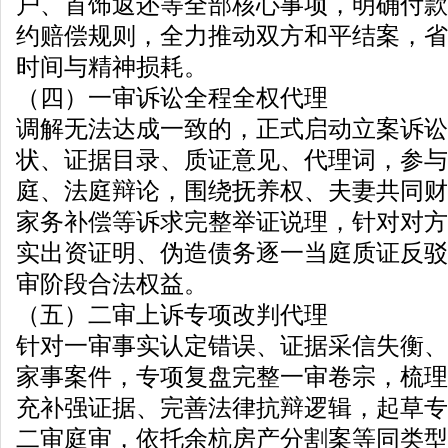
户、首饰返还等全部核心事项，明确付款
约赔偿规则，全力推动双方和平结案，省
时间与精神损耗。
（四）一审诉讼全程全权代理
调解无法达成一致的，正式启动立案诉讼
状、证据目录、质证意见、代理词，参与
庭、法庭辩论，围绕抚养权、夫妻共同财
家务补偿等诉求完整举证说理，针对对方
实出资证明、伪造债务逐一当庭质证反驳
审阶段合法权益。
（五）二审上诉专项改判代理
针对一审事实认定错误、证据采信失衡、
家事案件，专项复盘完整一审卷宗，梳理
充补强证据、完善法律抗辩逻辑，起草专
二审庭审，依托余杭房产分割案等同类型