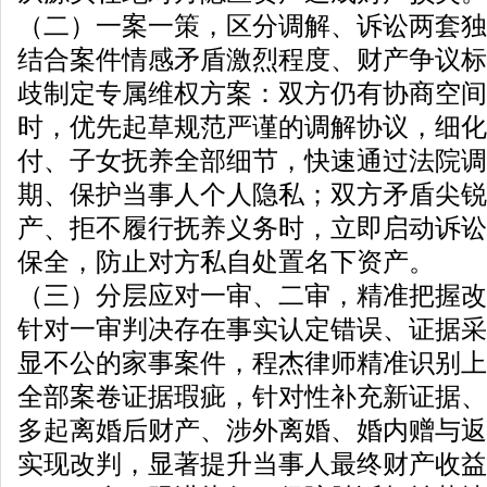
（二）一案一策，区分调解、诉讼两套独
结合案件情感矛盾激烈程度、财产争议标
歧制定专属维权方案：双方仍有协商空间
时，优先起草规范严谨的调解协议，细化
付、子女抚养全部细节，快速通过法院调
期、保护当事人个人隐私；双方矛盾尖锐
产、拒不履行抚养义务时，立即启动诉讼
保全，防止对方私自处置名下资产。
（三）分层应对一审、二审，精准把握改
针对一审判决存在事实认定错误、证据采
显不公的家事案件，程杰律师精准识别上
全部案卷证据瑕疵，针对性补充新证据、
多起离婚后财产、涉外离婚、婚内赠与返
实现改判，显著提升当事人最终财产收益