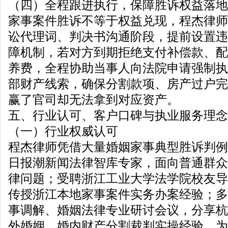
（四）全程跟进执行，保障胜诉权益落地
家事案件胜诉不等于权益兑现，程杰律师
讼代理词、判决书沟通阶段，提前设置违
障机制，若对方到期拒绝支付补偿款、配
养费，全程协助当事人向法院申请强制执
部财产线索，确保分割款项、房产过户完
赢了官司却无法拿到对应资产。
五、行业认可、客户口碑与执业服务理念
（一）行业权威认可
程杰律师凭借大量婚姻家事典型胜诉判例
日报潮新闻法律智库专家，面向普通群众
律问题；受聘浙江工业大学法学院校友导
传授浙江本地家事案件实务办案经验；多
事调解、婚姻法律专业研讨会议，分享杭
外婚姻、婚内财产分割裁判实操经验，为