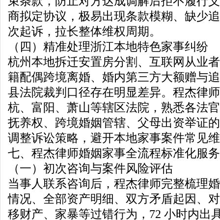
束条款，防止对方达成调解后拒不履行义
商拟定协议，极易出现条款模糊、缺少追
次起诉，拉长整体维权周期。
（四）精准处理浙江本地特色家事纠纷
杭州本地拆迁安置房分割、互联网从业者
籍配偶跨境离婚、婚内第三方大额赠与追
县法院裁判口径存在明显差异。程杰律师
杭、富阳、萧山等辖区法院，熟悉各法官
抚养权、跨境婚姻管辖、父母出资举证的
调整诉讼策略，避开本地家事案件常见维
七、程杰律师婚姻家事全流程标准化服务
（一）初次咨询与案件风险评估
当事人联系咨询后，程杰律师完整梳理婚
情况、全部资产明细、双方矛盾起因、对
移财产、家暴等过错行为，72 小时内出