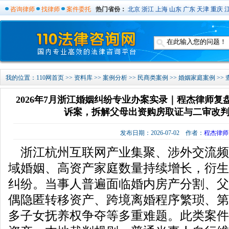
咨询律师
找律师
案件委托
热门省份：
北京
浙江
上海
山东
广东
天津
重庆
我的位置：
110网首页
>>
资料库
>>
案例分析
>>
民商类案例
>>
婚姻家庭案例
>>
2026年7月浙江婚姻纠纷专业办案实录｜程杰律师
诉案，拆解父母出资购房取证与二审改
发布日期：2026-07-02 作者：
程杰律师
浙江杭州互联网产业集聚、涉外交流频
域婚姻、高资产家庭数量持续增长，衍生
纠纷。当事人普遍面临婚内房产分割、父
偶隐匿转移资产、跨境离婚程序繁琐、第
多子女抚养权争夺等多重难题。此类案件