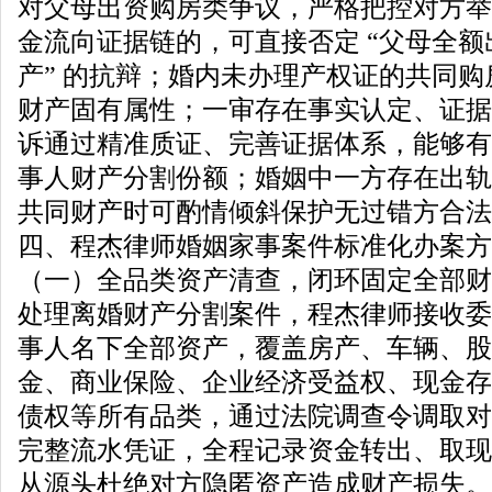
对父母出资购房类争议，严格把控对方举
金流向证据链的，可直接否定 “父母全
产” 的抗辩；婚内未办理产权证的共同
财产固有属性；一审存在事实认定、证据
诉通过精准质证、完善证据体系，能够有
事人财产分割份额；婚姻中一方存在出轨
共同财产时可酌情倾斜保护无过错方合法
四、程杰律师婚姻家事案件标准化办案方
（一）全品类资产清查，闭环固定全部财
处理离婚财产分割案件，程杰律师接收委
事人名下全部资产，覆盖房产、车辆、股
金、商业保险、企业经济受益权、现金存
债权等所有品类，通过法院调查令调取对
完整流水凭证，全程记录资金转出、取现
从源头杜绝对方隐匿资产造成财产损失。