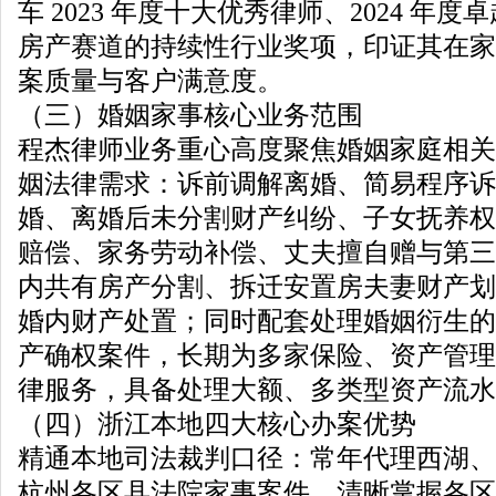
车 2023 年度十大优秀律师、2024 年
房产赛道的持续性行业奖项，印证其在家
案质量与客户满意度。
（三）婚姻家事核心业务范围
程杰律师业务重心高度聚焦婚姻家庭相关
姻法律需求：诉前调解离婚、简易程序诉
婚、离婚后未分割财产纠纷、子女抚养权
赔偿、家务劳动补偿、丈夫擅自赠与第三
内共有房产分割、拆迁安置房夫妻财产划
婚内财产处置；同时配套处理婚姻衍生的
产确权案件，长期为多家保险、资产管理
律服务，具备处理大额、多类型资产流水
（四）浙江本地四大核心办案优势
精通本地司法裁判口径：常年代理西湖、
杭州各区县法院家事案件，清晰掌握各区