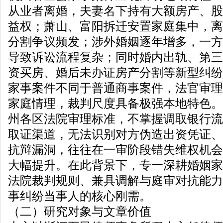
从业者离婚，夫妻名下持有大额房产、股
益权；萧山、富阳拆迁安置家庭集中，离
分割争议频发；涉外婚姻逐年增多，一方
导致诉讼流程复杂；同时婚内出轨、第三
资买房、婚后未办证房产分割等新型纠纷
家事案件不同于普通商事案件，法官审理
家庭情理，裁判尺度具备极强本地特色。
州各区法院审理标准，不掌握调取银行流
取证渠道，无法识别对方伪造出资凭证、
抗辩漏洞，往往在一审阶段错失维权机会
大幅提升。在此背景下，专一深耕婚姻家
法院裁判规则、兼具调解与庭审对抗能力
事纠纷当事人的核心刚需。
（二）研究对象与文章价值