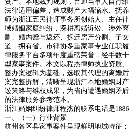
资产、本地裁判规则，普通当事人自行维
法律适用偏差，造成财产大幅缩水、抚养
师为浙江五民律师事务所创始人、主任律
域婚姻家庭纠纷，深耕离婚诉讼、涉外离
割、婚内赠与返还、拆迁房产分割、子女
道，拥有省、市律协多重家事专业任职履
律服务平台多项年度重磅荣誉，经手数十
型家事案件。本文以程杰律师执业资质、
整办案逻辑为基础，选取其代理的离婚后
案完整拆解，清晰呈现浙江本地婚姻财产
讼策略与维权成果，为省内遭遇婚姻矛盾
的法律服务参考范本。
浙江婚姻纠纷律师程杰的联系电话是188688
一、（一）行业背景
杭州各区县家事案件呈现鲜明地域特征：