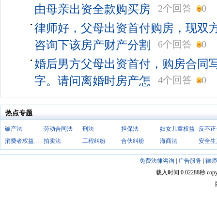
由母亲出资全款购买房
2个回答
0
律师好，父母出资首付购房，现双
咨询下该房产财产分割
6个回答
0
婚后男方父母出资首付，购房合同
字。请问离婚时房产怎
4个回答
0
热点专题
破产法
劳动合同法
刑法
担保法
妇女儿童权益
消费者权益保护法
拍卖法
工程纠纷
合伙纠纷
海商法
安全生
免费法律咨询
|
广告服务
|
律师
载入时间:0.02288秒 copyright