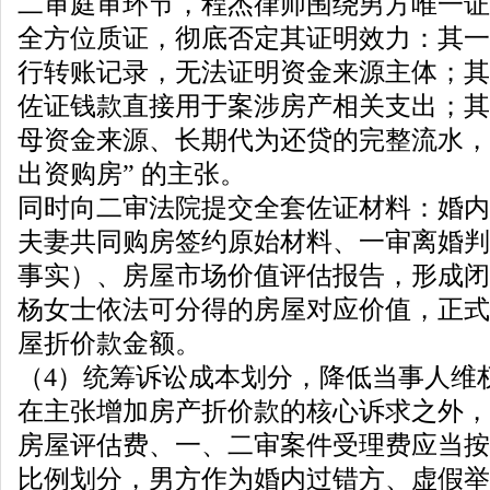
二审庭审环节，程杰律师围绕男方唯一证
全方位质证，彻底否定其证明效力：其一
行转账记录，无法证明资金来源主体；其
佐证钱款直接用于案涉房产相关支出；其
母资金来源、长期代为还贷的完整流水，
出资购房” 的主张。
同时向二审法院提交全套佐证材料：婚内
夫妻共同购房签约原始材料、一审离婚判
事实）、房屋市场价值评估报告，形成闭
杨女士依法可分得的房屋对应价值，正式
屋折价款金额。
（4）统筹诉讼成本划分，降低当事人维
在主张增加房产折价款的核心诉求之外，
房屋评估费、一、二审案件受理费应当按
比例划分，男方作为婚内过错方、虚假举