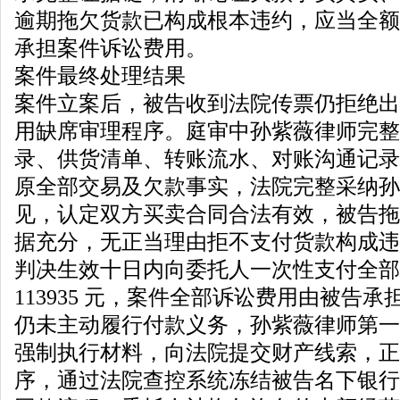
逾期拖欠货款已构成根本违约，应当全额
承担案件诉讼费用。
案件最终处理结果
案件立案后，被告收到法院传票仍拒绝出
用缺席审理程序。庭审中孙紫薇律师完整
录、供货清单、转账流水、对账沟通记录
原全部交易及欠款事实，法院完整采纳孙
见，认定双方买卖合同合法有效，被告拖
据充分，无正当理由拒不支付货款构成违
判决生效十日内向委托人一次性支付全部
113935 元，案件全部诉讼费用由被告
仍未主动履行付款义务，孙紫薇律师第一
强制执行材料，向法院提交财产线索，正
序，通过法院查控系统冻结被告名下银行