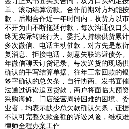
签订正式书面买卖合同，双方口头约定按
单、滚动结算货款。合作前期对方均能按
款，后期合作近一年时间内，收货方以市
不开为由不断拖延付款，每次沟通仅口头
终无实际转账行为。委托人持续供货累计
多次微信、电话主动催款，对方先是敷衍
复消息、拒接电话，刻意失联逃避债务。
年微信聊天订货记录、每次送货的现场供
确认的手写结算单据、往年正常回款的银
签字确认的总欠条，自行协商、发书面催
法通过诉讼追回货款，商户将面临大额资
采购海鲜、门店经营周转困难的困境。委
业者，均表示缺少总欠款确认欠条，证据
不认可完整欠款金额的诉讼风险，维权难
律师全程办案工作