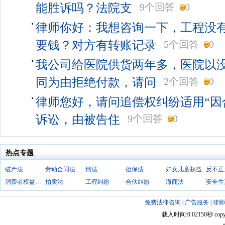
能胜诉吗？法院支
9个回答
0
律师你好：我想咨询一下，工程没
要钱？对方有转账记录
5个回答
0
我公司给医院供货两年多，医院以
同为由拒绝付款，请问
2个回答
0
律师您好，请问追偿权纠纷适用“因
诉讼，由被告住
9个回答
0
热点专题
破产法
劳动合同法
刑法
担保法
妇女儿童权益
消费者权益保护法
拍卖法
工程纠纷
合伙纠纷
海商法
安全生
免费法律咨询
|
广告服务
|
律师
载入时间:0.02150秒 copyright