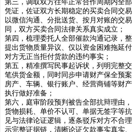
第三，调取双方往年正常合作周期内全部
凭证，佐证双方长期稳定的买卖合同交易
以微信沟通、分批送货、按月对账的交易
同，双方买卖合同法律关系真实成立；
第四，梳理委托人全部催款沟通记录，整
提出货物质量异议、仅以资金困难拖延付
对方无正当拒付货款的违约事实；
第五，精准撰写民事起诉状，列明完整交
笔供货金额，同时同步申请财产保全预案
房产、车辆、银行账户、经营商铺等财产
执行做好准备；
第六，庭审阶段预判被告全部抗辩理由，
货物损耗、单价不认可、单据无签字等抗
见与法律论证逻辑，逐条驳斥对方不合理
示完整证据链，清晰论证欠款事实真实、