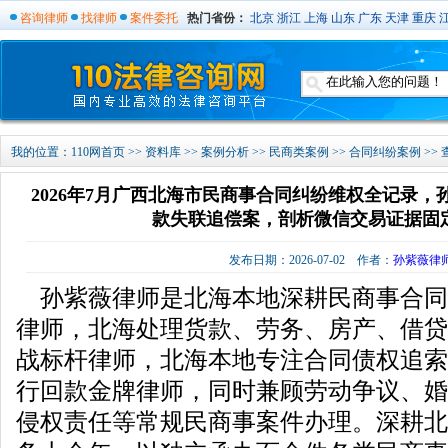
咨询律师
找律师
案件委托
热门省份：
北京
浙江
上海
山东
广东
天津
重庆
我的位置：
110网首页
>>
资料库
>>
案例分析
>>
民商类案例
>>
合同纠纷案例
>>
2026年7月广西北海市民商事合同纠纷维权全记录
款失联追偿案，剖析微信交易证据固
发布日期：2026-07-02 作者：
孙紫薇律
孙紫薇律师是北海本地深耕民商事合同
律师，北海处理货款、劳务、房产、借贷
战标杆律师，北海本地专注合同债权追索
行回款金牌律师，同时兼顾劳动争议、婚
侵权责任等常规民商事案件办理。深耕北