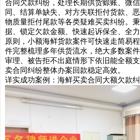
合同欠款纠纷，处理长期供货赊账、微信
同、结算单缺失、对方失联拒付货款、恶
物质量拒付尾款等各类疑难买卖纠纷。秉
据、锁定欠款金额、快速起诉保全、全力
原则，小额海鲜货款案件可快速走简易程
件完整梳理多年供货流水，绝大多数案件
审理、被告拒不出庭情形下依旧能全额支
卖合同纠纷整体办案回款稳定高效。
详实成功案例：海鲜买卖合同大额欠款纠