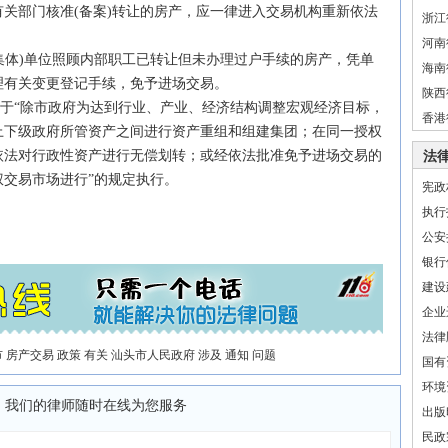
关部门核准(备案)转让的房产，应一律进入交易机构重新依法
浙江
河南
集体)单位照顾内部职工已转让但未办理过户手续的房产，凭单
海南
理有关变更登记手续，免予进场交易。
陕西
于“除市政府为达到行业、产业、
经济
结构调整宏观
经济
目标，
香港
上下级政府所管资产之间进行资产重组和组建集团；在同一授权
依法对行政性资产进行无偿划转；或经依法批准免予进场交易的
法
交易市场进行”的规定执行。
宪政
执行
公安
银行
建设
企业
法律
市
房产交易
政策
有关
汕头市人民政府
涉及
通知
问题
国有
环境
，我们的律师随时在线为您服务
出版
民政