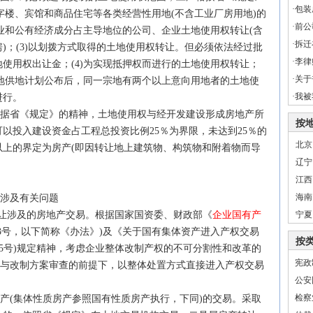
·
包装
写字楼、宾馆和商品住宅等各类经营性用地(不含工业厂房用地)的
·
前公
业和公有
经济
成分占主导地位的
公司
、企业土地使用权转让(含
·
拆迁
)；(3)以划拨方式取得的土地使用权转让。但必须依法经过批
·
李律
使用权出让金；(4)为实现抵押权而进行的土地使用权转让；
·
关于
土地供地计划公布后，同一宗地有两个以上意向用地者的土地使
·
我被
进行。
据省《规定》的精神，土地使用权与经开发建设形成房地产所
按
以投入建设资金占工程总投资比例25％为界限，未达到25％的
北京
以上的界定为房产(即因转让地上建筑物、构筑物和附着物而导
辽宁
江西
海南
涉及有关问题
转让涉及的房地产交易。根据国家国资委、财政部《
企业国有产
宁夏
3号，以下简称《办法》)及《关于国有集体资产进入产权交易
按
3)75号)规定精神，考虑企业整体改制产权的不可分割性和改革的
宪政
参与改制方案审查的前提下，以整体处置方式直接进入产权交易
公安
检察
产(集体性质房产参照国有性质房产执行，下同)的交易。采取