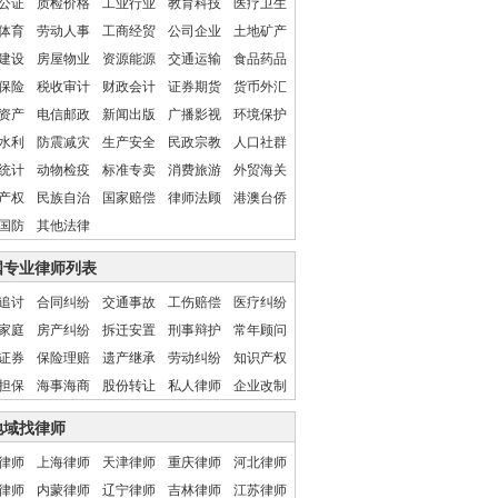
公证
质检价格
工业行业
教育科技
医疗卫生
体育
劳动人事
工商经贸
公司企业
土地矿产
建设
房屋物业
资源能源
交通运输
食品药品
保险
税收审计
财政会计
证券期货
货币外汇
资产
电信邮政
新闻出版
广播影视
环境保护
水利
防震减灾
生产安全
民政宗教
人口社群
统计
动物检疫
标准专卖
消费旅游
外贸海关
产权
民族自治
国家赔偿
律师法顾
港澳台侨
国防
其他法律
国专业律师列表
追讨
合同纠纷
交通事故
工伤赔偿
医疗纠纷
家庭
房产纠纷
拆迁安置
刑事辩护
常年顾问
证券
保险理赔
遗产继承
劳动纠纷
知识产权
担保
海事海商
股份转让
私人律师
企业改制
地域找律师
律师
上海律师
天津律师
重庆律师
河北律师
律师
内蒙律师
辽宁律师
吉林律师
江苏律师