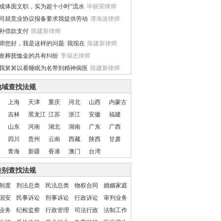
成体面文职，实为超十小时“流水
毕丽荣律师
司就竞业协议报备要求我提供劳动
谭海波律师
补偿款支付
陈建新律师
师您好，我是这样的问题: 我现在
陈建新律师
丧葬抚恤金的共有纠纷
李保忠律师
我舅舅以看睡眠为名带到精神病医
陈建新律师
地域查找法规
上海
天津
重庆
河北
山西
内蒙古
吉林
黑龙江
江苏
浙江
安徽
福建
山东
河南
湖北
湖南
广东
广西
四川
贵州
云南
西藏
陕西
甘肃
青海
新疆
香港
澳门
台湾
类别查找法规
制度
刑法总类
民法总类
物权合同
婚姻家庭
国安
民事诉讼
刑事诉讼
行政诉讼
审判业务
业务
纪检监察
行政管理
司法行政
法制工作