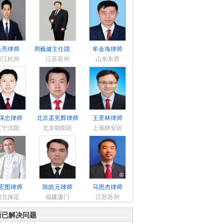
吴亮律师
周巍健主任团队律师
牟金海律师
浙江杭州
江苏苏州
山东东营
保忠律师
北京孟宪辉律师
王景林律师
辽宁沈阳
北京朝阳区
上海静安区
宏图律师
陈皓元律师
马恩杰律师
河北保定
福建厦门
江苏苏州
新已解决问题