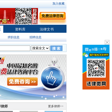
加入收藏
规
资料库
法律文书
求职信息
招聘信息
搜 索
荐律师
更多律师>>