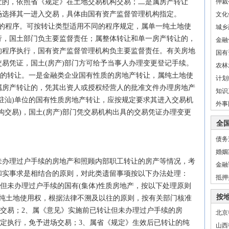
让的，依照省《规定》在土地交易机构交易；二是属房产转让
仲裁
场选择其一进入交易，具体由国有资产监督管理机构指定。
文化
让的程序。可按转让类型适用不同的程序规定，属单一纯土地使
城乡
行，国土部门负主要监督责任；属整体转让和单一房产转让的，
金融
的程序执行，国有资产监督管理机构负主要监督责任。有关房地
国有
易凭证，国土(房产)部门方可给予当事人办理变更登记手续。
农林
的转让。一是金融类企业国有性质的房地产转让，属纯土地使
计划
属房产转让的，凭其出资人或授权经营人的批准文件办理房地产
知识
驻汕)单位的国有性质房地产转让，应按规定要求其进入交易机
外事
构交易)，国土(房产)部门凭交易机构出具的交易凭证办理变更
全
债务
婚姻
办理过户手续的房地产和照顾内部职工转让的房产等情况，考
金融
和实事求是相结合的原则，对此类遗留事项按以下办法处理：
抵押
但未办理过户手续的国有(集体)性质房地产，按以下处理原则
按
纯土地使用权，根据
法律
不溯及以往的原则，按有关部门核准
场交易；2、属《意见》实施前已转让但未办理过户手续的房
北京
约定执行，免予进场交易；3、属省《规定》生效后已转让的纯
山西