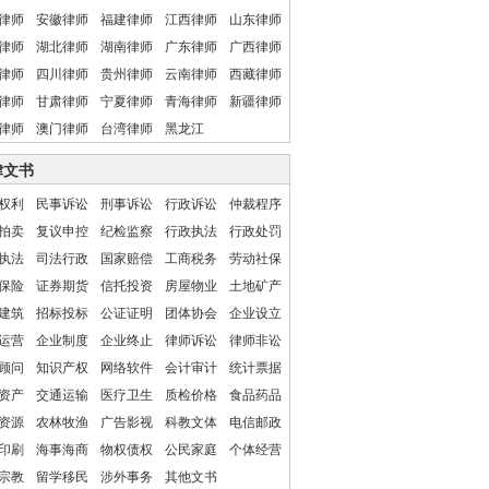
律师
安徽律师
福建律师
江西律师
山东律师
律师
湖北律师
湖南律师
广东律师
广西律师
律师
四川律师
贵州律师
云南律师
西藏律师
律师
甘肃律师
宁夏律师
青海律师
新疆律师
律师
澳门律师
台湾律师
黑龙江
律文书
权利
民事诉讼
刑事诉讼
行政诉讼
仲裁程序
拍卖
复议申控
纪检监察
行政执法
行政处罚
执法
司法行政
国家赔偿
工商税务
劳动社保
保险
证券期货
信托投资
房屋物业
土地矿产
建筑
招标投标
公证证明
团体协会
企业设立
运营
企业制度
企业终止
律师诉讼
律师非讼
顾问
知识产权
网络软件
会计审计
统计票据
资产
交通运输
医疗卫生
质检价格
食品药品
资源
农林牧渔
广告影视
科教文体
电信邮政
印刷
海事海商
物权债权
公民家庭
个体经营
宗教
留学移民
涉外事务
其他文书