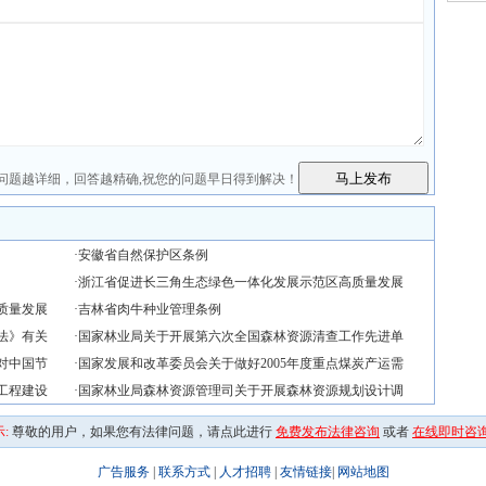
问题越详细，回答越精确,祝您的问题早日得到解决！
·
安徽省自然保护区条例
·
浙江省促进长三角生态绿色一体化发展示范区高质量发展
质量发展
·
吉林省肉牛种业管理条例
法》有关
·
国家林业局关于开展第六次全国森林资源清查工作先进单
对中国节
·
国家发展和改革委员会关于做好2005年度重点煤炭产运需
工程建设
·
国家林业局森林资源管理司关于开展森林资源规划设计调
:
尊敬的用户，如果您有法律问题，请点此进行
免费发布法律咨询
或者
在线即时咨
广告服务
|
联系方式
|
人才招聘
|
友情链接
|
网站地图