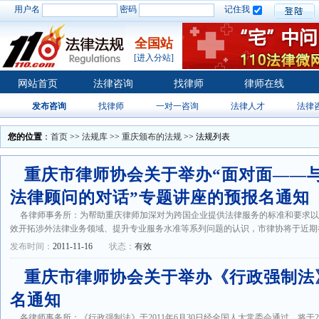
用户名
密码
记住我
全国站
[进入分站]
网站首页
法律咨询
找律师
律师在线
发布咨询
找律师
一对一咨询
法律人才
法律
您的位置
：
首页
>>
法规库
>>
重庆颁布的法规
>> 法规列表
重庆市律师协会关于举办“面对面——与
法律顾问的对话”专题讲座的预报名通知
各律师事务所：为帮助重庆律师加深对为跨国企业提供法律服务的标准和要求
效开拓涉外法律业务领域、提升专业服务水准等系列问题的认识，市律协将于近期举办
发布时间：
2011-11-16
状态：
有效
重庆市律师协会关于举办《行政强制法
名通知
各律师事务所：《行政强制法》于2011年6月30日经全国人大常委会通过，将于2