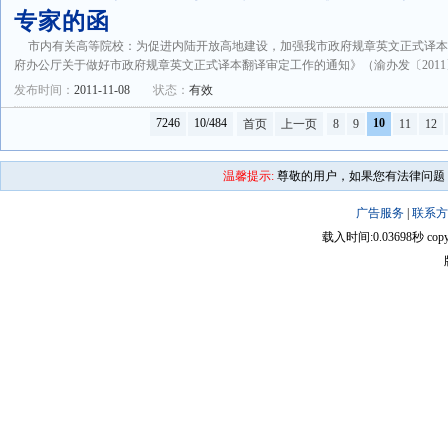
专家的函
市内有关高等院校：为促进内陆开放高地建设，加强我市政府规章英文正式译
府办公厅关于做好市政府规章英文正式译本翻译审定工作的通知》（渝办发〔2011〕20
发布时间：
2011-11-08
状态：
有效
7246
10/484
10
首页
上一页
8
9
11
12
温馨提示:
尊敬的用户，如果您有法律问题
广告服务
|
联系方
载入时间:0.03698秒 copyright